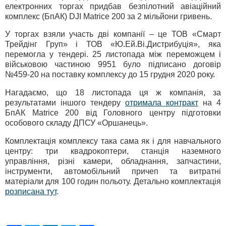
електронних торгах придбав безпілотний авіаційний
комплекс (БпАК) DJI Matrice 200 за 2 мільйони гривень.
У торгах взяли участь дві компанії – це ТОВ «Смарт
Трейдінг Груп» і ТОВ «Ю.Ей.Ві.Дистрибуція», яка
перемогла у тендері. 25 листопада між переможцем і
військовою частиною 9951 було підписано договір
№459-20 на поставку комплексу до 15 грудня 2020 року.
Нагадаємо, що 18 листопада ця ж компанія, за
результатами іншого тендеру
отримала контракт
на 4
БпАК Matrice 200 від Головного центру підготовки
особового складу ДПСУ «Оршанець».
Комплектація комплексу така сама як і для навчального
центру: три квадрокоптери, станція наземного
управління, різні камери, обладнання, запчастини,
інструменти, автомобільний причеп та витратні
матеріали для 100 годин польоту. Детально комплектація
розписана тут
.