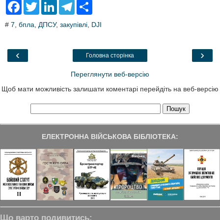
F
T
L
T
S
a
w
i
e
h
c
i
n
l
a
#
7
,
бпла
,
ДПСУ
,
закупівлі
,
DJI
e
t
k
e
r
b
t
e
g
e
o
e
d
r
o
r
I
a
‹
›
Головна сторінка
k
n
m
Переглянути веб-версію
Щоб мати можливість залишати коментарі перейдіть на веб-версію
ЕЛЕКТРОННА ВІЙСЬКОВА БІБЛІОТЕКА:
Що варто подивитись: