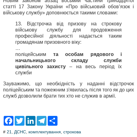
Новим законом абзац восьмий частини тринадцятої
статті 17 Закону України «Про військовий обов’язок і
військову службу» доповнюється такими словами:
13. Відстрочка від призову на строкову
військову службу для продовження
професійної діяльності надається таким
громадянам призовного віку:
…
поліцейським
та особам рядового і
начальницького складу служби
цивільного захисту
– на весь період їх
служби
Зауважимо, що необхідність у наданні відстрочок
поліцейським та пожежним з'явилась після того як до цих
служб дозволили брати тих хто не служив в армії.
F
T
L
T
S
a
w
i
e
h
c
i
n
l
a
#
21
,
ДСНС
,
комплектування
,
строкова
e
t
k
e
r