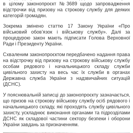
в цілому законопроєкт №3689 щодо запровадження
відстрочки від призову на строкову службу для деяких
категорій громадян.
Зокрема змінено статтю 17 Закону України «Про
військовий обов'язок і військову службу». Далі за
процедурою закон мають підписати Голова Верховної
Ради і Президенту України.
Схваленим законопроєктом передбачено надання права
на відстрочку від призову на строкову військову службу
особам рядового і начальницького складу служби
цивільного захисту на весь час їх служби в органах
Державна служба України з надзвичайних ситуацій
(ДСНС).
У пояснювальній записці до законопроєкту зазначається,
що призов на строкову військову службу осіб рядового і
начальницького складу, які проходять службу цивільного
захисту, ускладнює виконання органами та підрозділами
ДСНС як складової частини сектору безпеки і оборони
України завдань за призначенням.