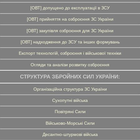
[ОВТ] допущено до експлуатації в ЗСУ
[ОВТ] прийняття на озброєння ЗС України
[ОВТ] закупівля озброєння для ЗС України
[ОВТ] надходження до ЗСУ та інших формувань
Експорт технологій, озброєння і військової техніки
Огляди та аналізи розвитку озброєння
СТРУКТУРА ЗБРОЙНИХ СИЛ УКРАЇНИ:
Організаційна структура ЗС України
Сухопутні війська
Повітряні Сили
Військово-Морські Сили
Десантно-штурмові війська