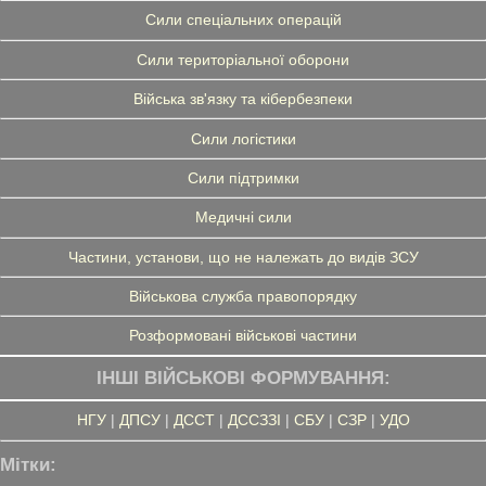
Сили спеціальних операцій
Сили територіальної оборони
Війська зв'язку та кібербезпеки
Сили логістики
Сили підтримки
Медичні сили
Частини, установи, що не належать до видів ЗСУ
Військова служба правопорядку
Розформовані військові частини
ІНШІ ВІЙСЬКОВІ ФОРМУВАННЯ:
НГУ
|
ДПСУ
|
ДССТ
|
ДССЗЗІ
|
СБУ
|
СЗР
|
УДО
Мітки: