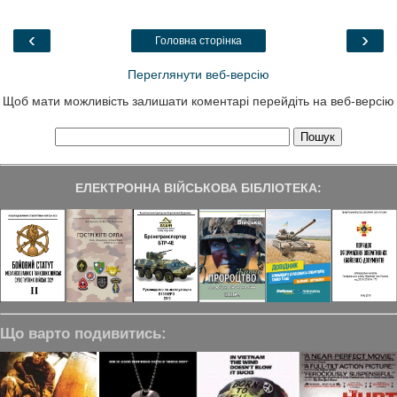
b
t
e
g
e
o
e
d
r
o
r
I
a
‹
›
Головна сторінка
k
n
m
Переглянути веб-версію
Щоб мати можливість залишати коментарі перейдіть на веб-версію
ЕЛЕКТРОННА ВІЙСЬКОВА БІБЛІОТЕКА:
Що варто подивитись: