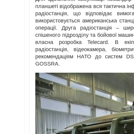
планшеті відображена вся тактична інф
радіостанція, що відповідає вимо
використовується американська станція
операції. Друга радіостанція – ши
спішеного підрозділу та бойової маш
власна розробка Telecard. В екі
радіостанція, відеокамера, біометр
рекомендаціям НАТО до систем DSS
GOSSRA.