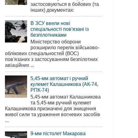
застосовуються в бойових (та
інших) документах:
В ЗСУ ввели нові
спеціальності пов'язані із
безпілотниками
Міністерство оборони
розширило перелік військово-
облікових спеціальностей (ВОС)
пов'язаних з застосуванням безпілотних
авіаційних ...
5,45-мм автомат і ручний
кулемет Калашникова (АК-74,
РПК-74)
5,45-мм автомат Калашникова
та 5,45-мм ручний кулемет
Калашникова призначені для знищення
живої сили та ураження вогневих засобів
...
9-мм пістолет Макарова