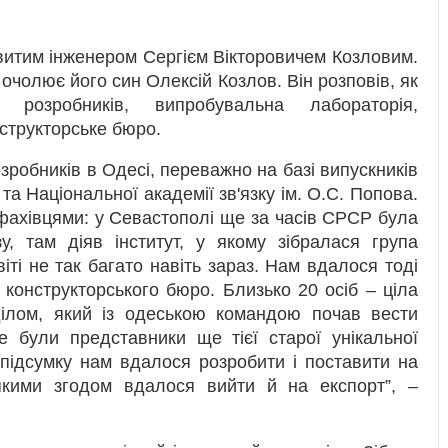
витим інженером Сергієм Вікторовичем Козловим.
 очолює його син Олексій Козлов. Він розповів, як
 розробників, випробувальна лабораторія,
структорське бюро.
зробників в Одесі, переважно на базі випускників
та Національної академії зв'язку ім. О.С. Попова.
ахівцями: у Севастополі ще за часів СРСР була
у, там діяв інститут, у якому зібралася група
віті не так багато навіть зараз. Нам вдалося тоді
конструкторського бюро. Близько 20 осіб – ціла
ділом, який із одеською командою почав вести
е були представники ще тієї старої унікальної
підсумку нам вдалося розробити і поставити на
з якими згодом вдалося вийти й на експорт”, –