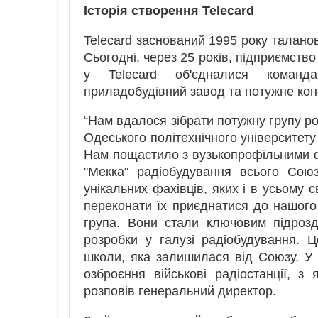
Історія створення Telecard
Telecard заснований 1995 року талано
Сьогодні, через 25 років, підприємство
у Telecard об'єдналися команда
приладобудівний завод та потужне кон
“Нам вдалося зібрати потужну групу ро
Одеського політехнічного університету 
Нам пощастило з вузькопрофільними ф
"Мекка" радіобудування всього Союз
унікальних фахівців, яких і в усьому с
переконати їх приєднатися до нашого 
група. Вони стали ключовим підроз
розробки у галузі радіобудування. Ц
школи, яка залишилася від Союзу. У 
озброєння військові радіостанції, 
розповів генеральний директор.