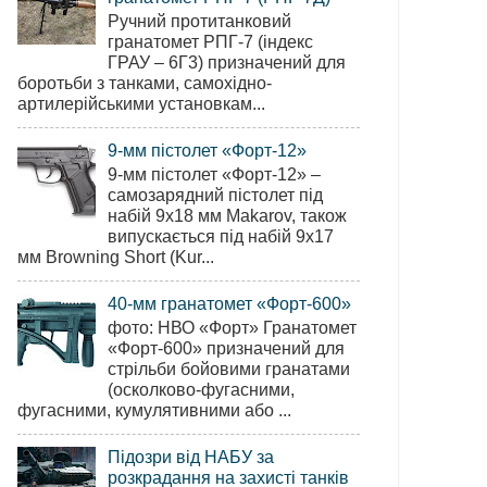
Ручний протитанковий
гранатомет РПГ-7 (індекс
ГРАУ – 6Г3) призначений для
боротьби з танками, самохідно-
артилерійськими установкам...
9-мм пістолет «Форт-12»
9-мм пістолет «Форт-12» –
самозарядний пістолет під
набій 9х18 мм Makarov, також
випускається під набій 9х17
мм Browning Short (Kur...
40-мм гранатомет «Форт-600»
фото: НВО «Форт» Гранатомет
«Форт-600» призначений для
стрільби бойовими гранатами
(осколково-фугасними,
фугасними, кумулятивними або ...
Підозри від НАБУ за
розкрадання на захисті танків