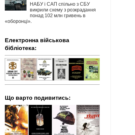
НАБУ і САП спільно з СБУ
викрили схему з розкрадання
понад 102 млн гривень в
«оборонці».
Електронна військова
бібліотека:
Що варто подивитись: