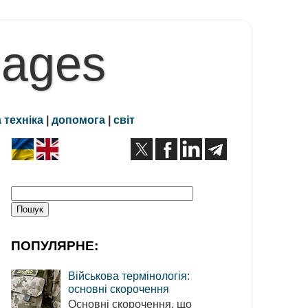
Pages
 техніка
|
допомога
|
світ
ПОПУЛЯРНЕ:
Військова термінологія:
основні скорочення
Основні скорочення, що