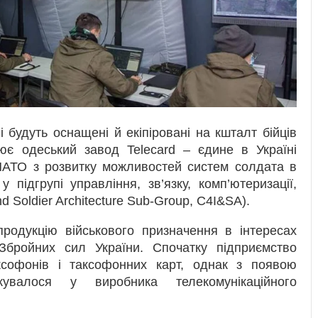
 будуть оснащені й екіпіровані на кшталт бійців
є одеський завод Telecard – єдине в Україні
НАТО з розвитку можливостей систем солдата в
підгрупі управління, зв’язку, комп’ютеризації,
nd Soldier Architecture Sub-Group, C4I&SA).
продукцію військового призначення в інтересах
Збройних сил України. Спочатку підприємство
аксофонів і таксофонних карт, однак з появою
кувалося у виробника телекомунікаційного