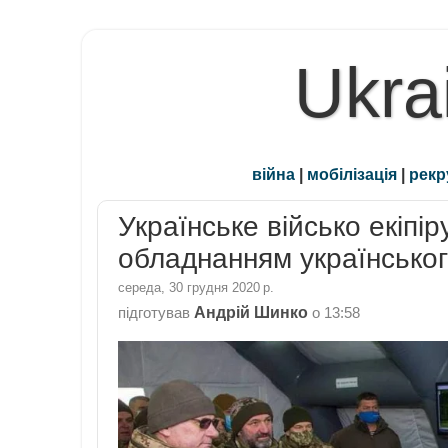
Ukra
війна
|
мобілізація
|
рекр
Українське військо екіпі
обладнанням українсько
середа, 30 грудня 2020 р.
Андрій Шинко
підготував
о
13:58