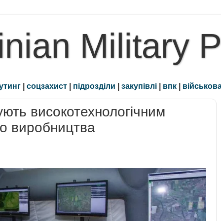
inian Military 
утинг
|
соцзахист
|
підрозділи
|
закупівлі
|
впк
|
військова
рують високотехнологічним
го виробництва