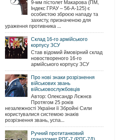
9-мм пістолет Макарова (ПМ,
Індекс ГРАУ – 56-А-125) є
особистою зброєю нападу та
захисту, призначеною для
ураження противника ...
Склад 16-го армійського
корпусу ЗСУ
Став відомий ймовірний склад
новоствореного 16-го
армійського корпусу ЗСУ
Про нові знаки розрізнення
військових звань
військовослужбовців
Автор: Олександр Лєжнєв
Протягом 25 років
незалежності України її Збройні Сили
користувалися системою знаків
розрізнення звань, успа...
Ручний протитанковий
гранатомет РПГ-7 (РПГ-7Д)