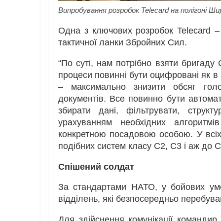
Випробування розробок Telecard на полігоні Ши
Одна з ключових розробок Telecard –
тактичної ланки Збройних Сил.
“По суті, нам потрібно взяти бригаду 
процеси повинні бути оцифровані як в 
– максимально знизити обсяг гол
документів. Все повинно бути автома
збирати дані, фільтрувати, структ
урахуванням необхідних алгоритмі
конкретною посадовою особою. У всі
подібних систем класу C2, C3 і аж до C
Спішений солдат
За стандартами НАТО, у бойових ум
відділень, які безпосередньо перебува
Для здійснення комунікації командир 