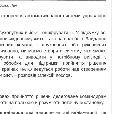
рокий Лан
 створення автоматизованої системи управління
Сухопутних військ і оцифрувати її. У підсумку всі
повсякденному житті, так і на полі бою. Завдання
осових команд і друкованих або рукописних
тизовано, ми маємо створити систему, яка зможе
урувати та виводити у потрібному вигляді з
в обробки для підтримки прийняття рішення
х країнах НАТО ведуться роботи над створенням
4ISR”, – розповів Олексій Козлов.
овах прийняття рішень делеговане командирам
ють на полі бою й розуміють поточну обстановку.
відділення має планшет та дві радіостанції. На