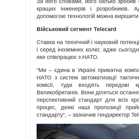
За його словами, його батько зробив с
кращих інженерів і розробників. А
допомогою технологій можна вирішити 
Військовий сегмент Telecard
Ставка на технічний і науковий потен
і серед іноземних колег, адже сьогодн
яке співпрацює з НАТО.
“Ми – єдина в Україні приватна компа
НАТО з систем автоматизації тактичн
комісії, туди входять передові 
Великобританія. Вони діляться останні
перспективний стандарт для всіх кра
процес, деякі наші пропозиції при
стандарту“, – зазначив гендиректор Tel