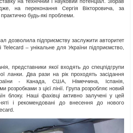
тавку на технічний і науковий потенціал. Зібрав
дже, на переконання Сергія Вікторовича, за
практично будь-які проблеми.
ціал дозволила підприємству заслужити авторитет
і Telecard – унікальне для України підприємство,
нія, представники якої входять до спецпідгрупи
ої ланки. Два рази на рік проходять засідання
країни - Канада, США, Німеччина, Іспанія,
ми розробками з цієї лінії. Група розробляє новий
їн блоку. Наші фахівці активно залучені у цей
йняті і рекомендовані до внесення до нового
ecard.