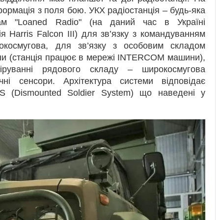
ормація з поля бою. УКХ радіостанція – будь-яка
гам "Loaned Radio" (на даний час в Україні
 Harris Falcon III) для зв’язку з командуванням
рокосмугова, для зв’язку з особовим складом
ини (станція працює в мережі INTERCOM машини),
піруванні рядового складу – широкосмугова
ичні сенсори. Архітектура системи відповідає
 (Dismounted Soldier System) що наведені у