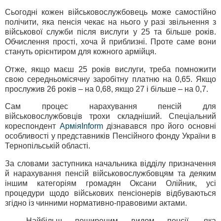
Сьогодні кожен військовослужбовець може самостійно
полічити, яка пенсія чекає на нього у разі звільнення з
військової служби після вислуги у 25 та більше років.
Обчислення прості, хоча й приблизні. Проте саме вони
стануть орієнтиром для кожного армійця.
Отже, якщо маєш 25 років вислуги, треба помножити
свою середньомісячну заробітну платню на 0,65. Якщо
прослужив 26 років – на 0,68, якщо 27 і більше – на 0,7.
Сам процес нарахування пенсій для
військовослужбовців трохи складніший. Спеціальний
кореспондент
АрміяInform
дізнавався про його основні
особливості у представників Пенсійного фонду України в
Тернопільській області.
За словами заступника начальника відділу призначення
й нарахування пенсій військовослужбовцям та деяким
іншим категоріям громадян Оксани Олійник, усі
процедури щодо військових пенсіонерів відбуваються
згідно із чинними нормативно-правовими актами.
— Найбільш поширеним видом пенсії, яка