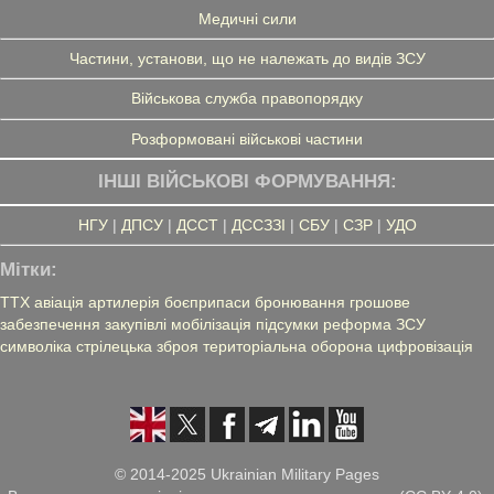
Медичні сили
Частини, установи, що не належать до видів ЗСУ
Військова служба правопорядку
Розформовані військові частини
ІНШІ ВІЙСЬКОВІ ФОРМУВАННЯ:
НГУ
|
ДПСУ
|
ДССТ
|
ДССЗЗІ
|
СБУ
|
СЗР
|
УДО
Мітки:
ТТХ
авіація
артилерія
боєприпаси
бронювання
грошове
забезпечення
закупівлі
мобілізація
підсумки
реформа ЗСУ
символіка
стрілецька зброя
територіальна оборона
цифровізація
© 2014-2025 Ukrainian Military Pages