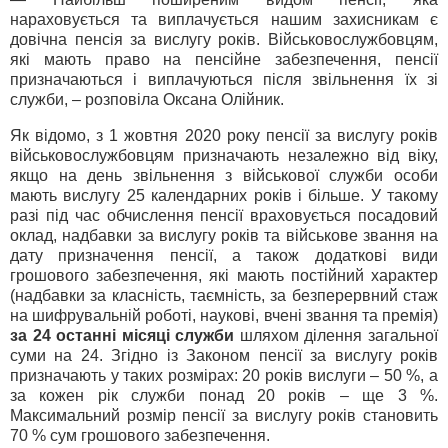
нараховується та виплачується нашим захисникам є
довічна пенсія за вислугу років. Військовослужбовцям,
які мають право на пенсійне забезпечення, пенсії
призначаються і виплачуються після звільнення їх зі
служби, – розповіла Оксана Олійник.
Як відомо, з 1 жовтня 2020 року пенсії за вислугу років
військовослужбовцям призначають незалежно від віку,
якщо на день звільнення з військової служби особи
мають вислугу 25 календарних років і більше. У такому
разі під час обчислення пенсії враховується посадовий
оклад, надбавки за вислугу років та військове звання на
дату призначення пенсії, а також додаткові види
грошового забезпечення, які мають постійний характер
(надбавки за класність, таємність, за безперервний стаж
на шифрувальній роботі, наукові, вчені звання та премія)
за 24 останні місяці служби
шляхом ділення загальної
суми на 24. Згідно із Законом пенсії за вислугу років
призначають у таких розмірах: 20 років вислуги – 50 %, а
за кожен рік служби понад 20 років – ще 3 %.
Максимальний розмір пенсії за вислугу років становить
70 % сум грошового забезпечення.