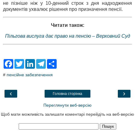
не пізніше ніж у 10-денний строк з дня надходження
документів ухвалює рішення про призначення пенсії.
Читати також:
Пільгова вислуга дає право на пенсію – Верховний Суд
F
T
L
T
S
a
w
i
e
h
c
i
n
l
a
#
пенсійне забезпечення
e
t
k
e
r
b
t
e
g
e
o
e
d
r
o
r
I
a
‹
›
Головна сторінка
k
n
m
Переглянути веб-версію
Щоб мати можливість залишати коментарі перейдіть на веб-версію