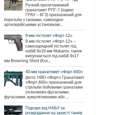
Ручний протитанковий
гранатомет РПГ-7 (індекс
ГРАУ – 6Г3) призначений для
боротьби з танками, самохідно-
артилерійськими установкам...
9-мм пістолет «Форт-12»
9-мм пістолет «Форт-12» –
самозарядний пістолет під
набій 9х18 мм Makarov, також
випускається під набій 9х17
мм Browning Short (Kur...
40-мм гранатомет «Форт-600»
фото: НВО «Форт» Гранатомет
«Форт-600» призначений для
стрільби бойовими гранатами
(осколково-фугасними,
фугасними, кумулятивними або ...
Підозри від НАБУ за
розкрадання на захисті танків