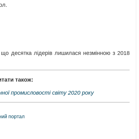
ол.
 що десятка лідерів лишилася незмінною з 2018
итати також:
ної промисловості світу 2020 року
рний портал