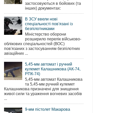
застосовуються в бойових (та
інших) документах:
В ЗСУ ввели нові
спеціальності пов'язані із
безпілотниками
Міністерство оборони
розширило перелік військово-
облікових спеціальностей (ВОС)
пов'язаних з застосуванням безпілотних
авіаційних ...
5,45-мм автомат і ручний
кулемет Калашникова (АК-74,
РПК-74)
5,45-мм автомат Калашникова
та 5,45-мм ручний кулемет
Калашникова призначені для знищення
живої сили та ураження вогневих засобів
...
9-мм пістолет Макарова