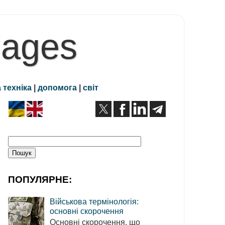
Pages
 техніка
|
допомога
|
світ
ПОПУЛЯРНЕ:
Військова термінологія:
основні скорочення
Основні скорочення, що