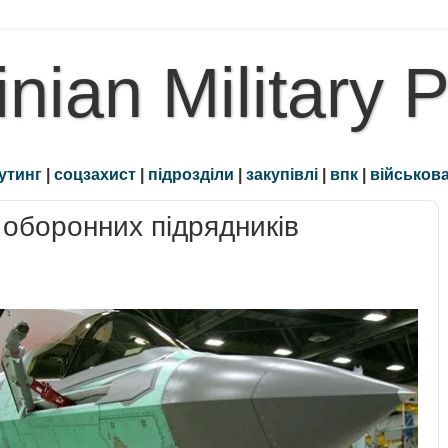
inian Military 
утинг
|
соцзахист
|
підрозділи
|
закупівлі
|
впк
|
військова
оборонних підрядників