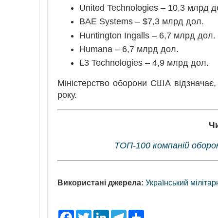
United Technologies – 10,3 млрд д
BAE Systems – $7,3 млрд дол.
Huntington Ingalls – 6,7 млрд дол.
Humana – 6,7 млрд дол.
L3 Technologies – 4,9 млрд дол.
Міністерство оборони США відзначає,
року.
Ч
ТОП-100 компаній оборон
Використані джерела:
Український міліта
F
T
L
T
S