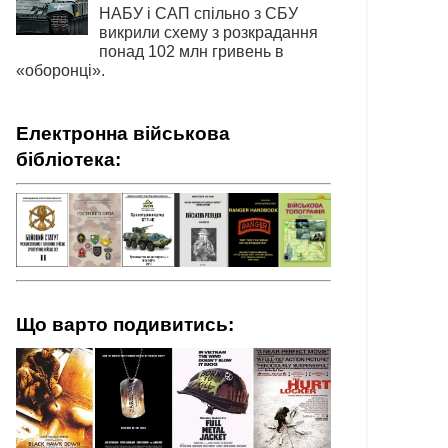
НАБУ і САП спільно з СБУ
викрили схему з розкрадання
понад 102 млн гривень в
«оборонці».
Електронна військова
бібліотека:
Що варто подивитись: