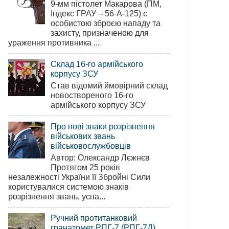
9-мм пістолет Макарова (ПМ,
Індекс ГРАУ – 56-А-125) є
особистою зброєю нападу та
захисту, призначеною для
ураження противника ...
Склад 16-го армійського
корпусу ЗСУ
Став відомий ймовірний склад
новоствореного 16-го
армійського корпусу ЗСУ
Про нові знаки розрізнення
військових звань
військовослужбовців
Автор: Олександр Лєжнєв
Протягом 25 років
незалежності України її Збройні Сили
користувалися системою знаків
розрізнення звань, успа...
Ручний протитанковий
гранатомет РПГ-7 (РПГ-7Д)