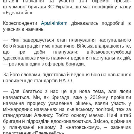
штабні навчання за участю 10-ї окремої гірсько-
штурмової бригади ЗС України, що має неофіційну назву
«Едельвейс».
Кореспонденти
АрміяInform
дізнавались подробиці в
учасників навчань.
— Нині завершується етап планування наступального
бою й завтра діятиме практично. Війська відпрацюють те,
що три доби планували: військовослужбовці
удосконалюватимуть навички ведення наступальних дій,
— розповів один з офіцерів бригади.
За його словами, підготовка й ведення бою на навчаннях
наближені до стандартів НАТО.
— Для багатьох з нас це ще нова тема, але люди
навчаються. Ми, як бригада, вже у 2019-му пройшли
навчання процесу ухвалення рішень, взяли участь у
міжнародних навчаннях на львівському полігоні, теж за
стандартами Альянсу. Тобто основу маємо. Нині штаб
бригади й підрозділи вдосконалюються. Звісно, є різниця
у плануванні нашому й «натовському», – зазначив
представник «Едельвейсу».