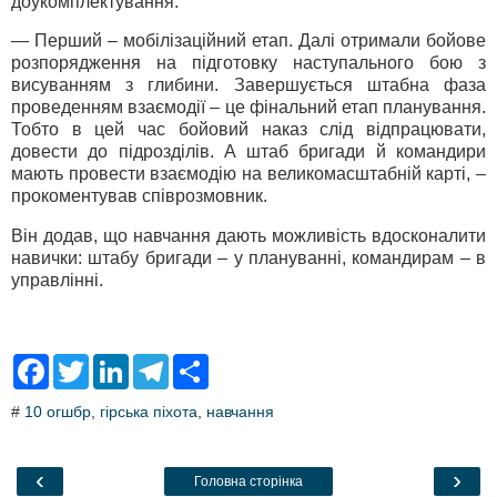
доукомплектування.
— Перший – мобілізаційний етап. Далі отримали бойове
розпорядження на підготовку наступального бою з
висуванням з глибини. Завершується штабна фаза
проведенням взаємодії – це фінальний етап планування.
Тобто в цей час бойовий наказ слід відпрацювати,
довести до підрозділів. А штаб бригади й командири
мають провести взаємодію на великомасштабній карті, –
прокоментував співрозмовник.
Він додав, що навчання дають можливість вдосконалити
навички: штабу бригади – у плануванні, командирам – в
управлінні.
F
T
L
T
S
a
w
i
e
h
c
i
n
l
a
#
10 огшбр
,
гірська піхота
,
навчання
e
t
k
e
r
b
t
e
g
e
o
e
d
r
o
r
I
a
‹
›
Головна сторінка
k
n
m