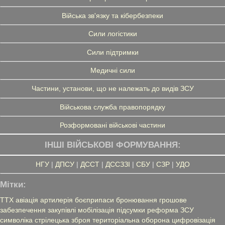
Війська зв'язку та кібербезпеки
Сили логістики
Сили підтримки
Медичні сили
Частини, установи, що не належать до видів ЗСУ
Військова служба правопорядку
Розформовані військові частини
ІНШІ ВІЙСЬКОВІ ФОРМУВАННЯ:
НГУ
|
ДПСУ
|
ДССТ
|
ДССЗЗІ
|
СБУ
|
СЗР
|
УДО
Мітки:
ТТХ
авіація
артилерія
боєприпаси
бронювання
грошове
забезпечення
закупівлі
мобілізація
підсумки
реформа ЗСУ
символіка
стрілецька зброя
територіальна оборона
цифровізація