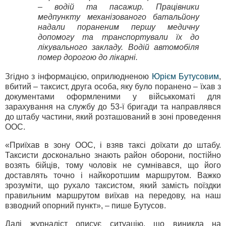
– водій та пасажир. Працівники
медпункту механізованого батальйону
надали пораненим першу медичну
допомогу та транспортували їх до
лікувального закладу. Водій автомобіля
помер дорогою до лікарні.
Згідно з інформацією, оприлюдненою
Юрієм Бутусовим
,
вбитий – таксист, друга особа, яку було поранено – їхав з
документами оформленими у військкоматі для
зарахування на службу до 53-ї бригади та направлявся
до штабу частини, який розташований в зоні проведення
ООС.
«Приїхав в зону ООС, і взяв таксі доїхати до штабу.
Таксисти досконально знають район оборони, постійно
возять бійців, тому чоловік не сумнівався, що його
доставлять точно і найкоротшим маршрутом. Важко
зрозуміти, що рухало таксистом, який замість поїздки
правильним маршрутом виїхав на передову, на наш
взводний опорний пункт», – пише Бутусов.
Далі журналіст описує ситуацію, що виникла на