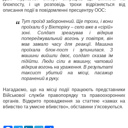
блокпосту, і ця розповідь трохи відрізняється від
описання події в повідомленні пресцентру ООС:
Тут проїзд заборонений. Ще трохи, і вони
“
проїхали б у Вікторіку – село вже в «сірій»
зоні. Солдат зреагував і відкрив
попереджувальний вогонь у повітря, він
мав замало часу для реакції. Машина
проїхала блок-пост і зупинилася. З
машини вийшли двоє, солдат сказав їм
підійти. Люди сіли в машину, чатовий
відкрив вогонь на ураження. В результаті
таксист убитий на місці, пасажир
поранений в руку.
Нагадаємо, що на місці події працюють представники
Військової служби правопорядку та правоохоронних
органів. Відкрито провадження за статтею «замах на
вбивство та умисне вбивство», обставини з’ясовуються.
F
T
L
T
S