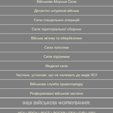
Військово-Морські Сили
Десантно-штурмові війська
Сили спеціальних операцій
Сили територіальної оборони
Війська зв'язку та кібербезпеки
Сили логістики
Сили підтримки
Медичні сили
Частини, установи, що не належать до видів ЗСУ
Військова служба правопорядку
Розформовані військові частини
ІНШІ ВІЙСЬКОВІ ФОРМУВАННЯ:
НГУ
|
ДПСУ
|
ДССТ
|
ДССЗЗІ
|
СБУ
|
СЗР
|
УДО