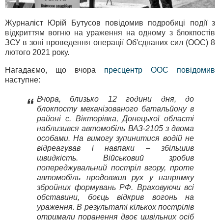
Журналіст Юрій Бутусов повідомив подробиці події з
відкриттям вогню на ураження на одному з блокпостів
ЗСУ в зоні проведення операції Об'єднаних сил (ООС) 8
лютого 2021 року.
Нагадаємо, що вчора
пресцентр ООС повідомив
наступне:
Вчора, близько 12 години дня, до
“
блокпосту механізованого батальйону в
районі с. Вікторівка, Донецької області
наблизився автомобіль ВАЗ-2105 з двома
особами. На вимогу зупинитися водій не
відреагував і навпаки – збільшив
швидкість. Військовий зробив
попереджувальний постріл вгору, проте
автомобіль продовжив рух у напрямку
збройних формувань РФ. Враховуючи всі
обставини, боєць відкрив вогонь на
ураження. В результаті кількох пострілів
отримали поранення двоє цивільних осіб