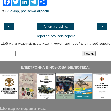
a
w
i
e
h
c
i
n
l
a
#
53 омбр
,
російська агресія
e
t
k
e
r
b
t
e
g
e
o
e
d
r
o
r
I
a
‹
›
Головна сторінка
k
n
m
Переглянути веб-версію
Щоб мати можливість залишати коментарі перейдіть на веб-версію
ЕЛЕКТРОННА ВІЙСЬКОВА БІБЛІОТЕКА:
Що варто подивитись: