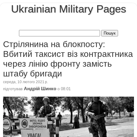
Ukrainian Military Pages
Стрілянина на блокпосту:
Вбитий таксист віз контрактника
через лінію фронту замість
штабу бригади
середа, 10 лютого 2021 р.
Андрій Шинко
підготував
о
08:01