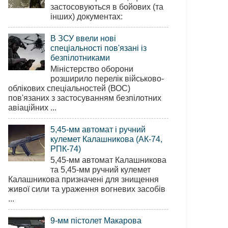
застосовуються в бойових (та
інших) документах:
В ЗСУ ввели нові
спеціальності пов'язані із
безпілотниками
Міністерство оборони
розширило перелік військово-
облікових спеціальностей (ВОС)
пов'язаних з застосуванням безпілотних
авіаційних ...
5,45-мм автомат і ручний
кулемет Калашникова (АК-74,
РПК-74)
5,45-мм автомат Калашникова
та 5,45-мм ручний кулемет
Калашникова призначені для знищення
живої сили та ураження вогневих засобів
...
9-мм пістолет Макарова