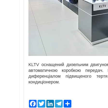
KLTV оснащений дизельним двигуном 
автоматичною коробкою передач. 
диференціалом підвищеного тер
кондиціонером.
F
T
L
T
S
a
w
i
e
h