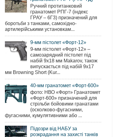
Ручний протитанковий
гранатомет РПГ-7 (індекс
ГРАУ – 6Г3) призначений для
боротьби з танками, самохідно-
артилерійськими установкам...
9-мм пістолет «Форт-12»
9-мм пістолет «Форт-12» –
самозарядний пістолет під
набій 9х18 мм Makarov, також
випускається під набій 9х17
мм Browning Short (Kur...
40-мм гранатомет «Форт-600»
фото: НВО «Форт» Гранатомет
«Форт-600» призначений для
стрільби бойовими гранатами
(осколково-фугасними,
фугасними, кумулятивними або ...
Підозри від НАБУ за
розкрадання на захисті танків