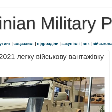
inian Military 
утинг
|
соцзахист
|
підрозділи
|
закупівлі
|
впк
|
військова
2021 легку військову вантажівку