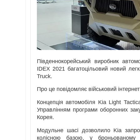
Південнокорейський виробник автомо
IDEX 2021 багатоцільовий новий лег
Truck.
Про це повідомляє військовий інтерне
Концепція автомобіля Kia Light Tactic
Управлінням програми оборонних заку
Корея.
Модульне шасі дозволило Kia запро
колісною базою, у броньованому