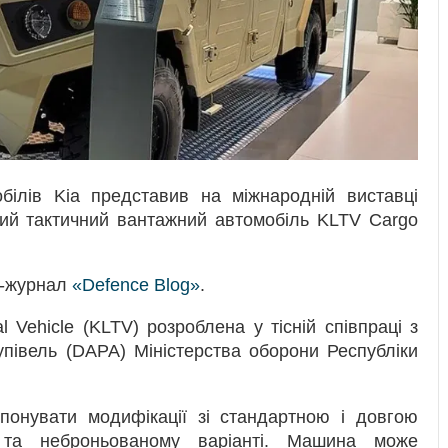
білів Kia представив на міжнародній виставці
кий тактичний вантажний автомобіль KLTV Cargo
т-журнал
«Defence Blog»
.
al Vehicle (KLTV) розроблена у тісній співпраці з
півель (DAPA) Міністерства оборони Республіки
понувати модифікації зі стандартною і довгою
 та неброньованому варіанті. Машина може