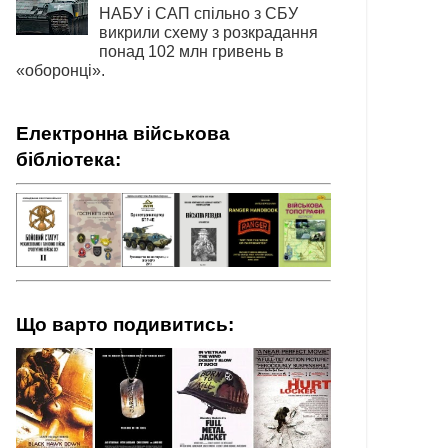
НАБУ і САП спільно з СБУ
викрили схему з розкрадання
понад 102 млн гривень в
«оборонці».
Електронна військова
бібліотека:
Що варто подивитись: