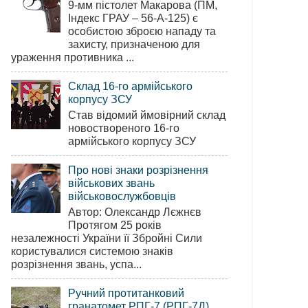
9-мм пістолет Макарова (ПМ,
Індекс ГРАУ – 56-А-125) є
особистою зброєю нападу та
захисту, призначеною для
ураження противника ...
Склад 16-го армійського
корпусу ЗСУ
Став відомий ймовірний склад
новоствореного 16-го
армійського корпусу ЗСУ
Про нові знаки розрізнення
військових звань
військовослужбовців
Автор: Олександр Лєжнєв
Протягом 25 років
незалежності України її Збройні Сили
користувалися системою знаків
розрізнення звань, успа...
Ручний протитанковий
гранатомет РПГ-7 (РПГ-7Д)