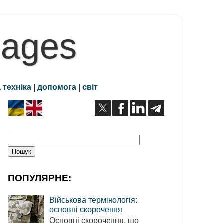
Pages
 техніка
|
допомога
|
світ
ПОПУЛЯРНЕ:
Військова термінологія:
основні скорочення
Основні скорочення, що