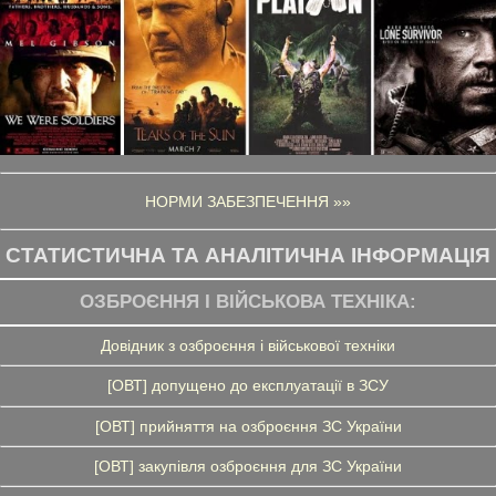
НОРМИ ЗАБЕЗПЕЧЕННЯ »»
СТАТИСТИЧНА ТА АНАЛІТИЧНА ІНФОРМАЦІЯ
ОЗБРОЄННЯ І ВІЙСЬКОВА ТЕХНІКА:
Довідник з озброєння і військової техніки
[ОВТ] допущено до експлуатації в ЗСУ
[ОВТ] прийняття на озброєння ЗС України
[ОВТ] закупівля озброєння для ЗС України