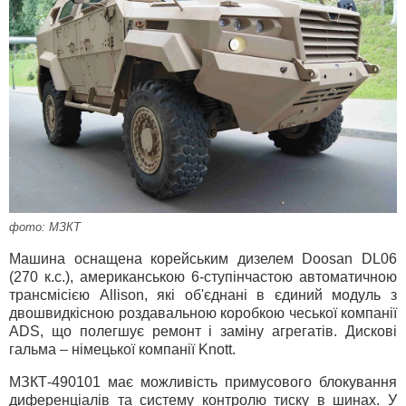
фото: МЗКТ
Машина оснащена корейським дизелем Doosan DL06
(270 к.с.), американською 6-ступінчастою автоматичною
трансмісією Allison, які об'єднані в єдиний модуль з
двошвидкісною роздавальною коробкою чеської компанії
ADS, що полегшує ремонт і заміну агрегатів. Дискові
гальма – німецької компанії Knott.
МЗКТ-490101 має можливість примусового блокування
диференціалів та систему контролю тиску в шинах. У