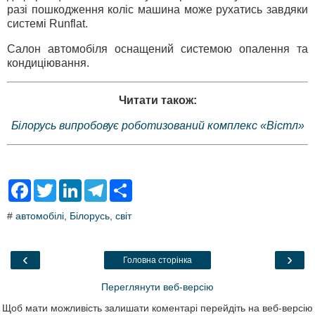
разі пошкодження коліс машина може рухатись завдяки
системі Runflat.
Салон автомобіля оснащений системою опалення та
кондиціювання.
Читати також:
Білорусь випробовує роботизований комплекс «Вістл»
F
T
L
T
S
a
w
i
e
h
c
i
n
l
a
#
автомобілі
,
Білорусь
,
світ
e
t
k
e
r
b
t
e
g
e
o
e
d
r
o
r
I
a
‹
›
Головна сторінка
k
n
m
Переглянути веб-версію
Щоб мати можливість залишати коментарі перейдіть на веб-версію