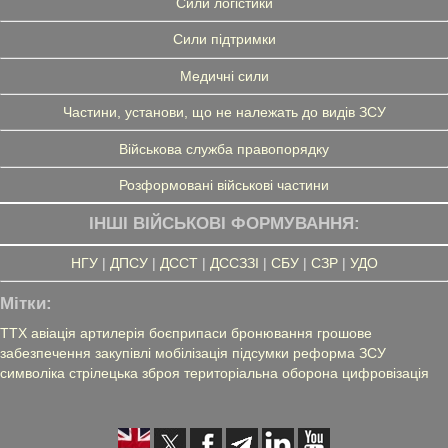
Сили логістики
Сили підтримки
Медичні сили
Частини, установи, що не належать до видів ЗСУ
Військова служба правопорядку
Розформовані військові частини
ІНШІ ВІЙСЬКОВІ ФОРМУВАННЯ:
НГУ
|
ДПСУ
|
ДССТ
|
ДССЗЗІ
|
СБУ
|
СЗР
|
УДО
Мітки:
ТТХ
авіація
артилерія
боєприпаси
бронювання
грошове
забезпечення
закупівлі
мобілізація
підсумки
реформа ЗСУ
символіка
стрілецька зброя
територіальна оборона
цифровізація