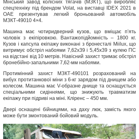
Мінський завод колісних тягачів (МЗКТ), що виробляє
спецтехніку під брендом Volat, на виставці IDEX 2021 в
ОАЕ презентував легкий броньований автомобіль
МЗКТ-49010 4×4.
Машина має чотиридверний кузов, що вміщає п'ять
чоловік з екіпіровкою. Вантажопідйомність – 1800 кг.
Кузов і капсула екіпажу виконані з бронесталі Miilux, що
витримує обстріл набоями 7,62х39 і 5,45х39 з кулею ПС
на відстані від 10 метрів. Навісний захист тримає обстріл
бронебійно-запальними 7,62-мм набоями.
Протимінний захист МЗКТ-490101 розрахований на
вибух протитанкової міни з 6-кг зарядом під днищем або
колесом. Машина має V-образне днище та оснащується
спеціальними сидіннями, що знижують травматизм
екіпажу при підриві на міні. Кліренс – 450 мм.
Двері оснащені бійницями, на даху люк, замість якого
може бути змонтований бойовий модуль.