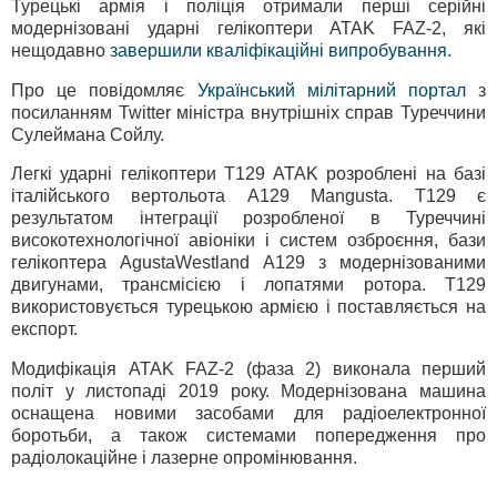
Турецькі армія і поліція отримали перші серійні
модернізовані ударні гелікоптери ATAK FAZ-2, які
нещодавно
завершили кваліфікаційні випробування
.
Про це повідомляє
Український мілітарний портал
з
посиланням Twitter міністра внутрішніх справ Туреччини
Сулеймана Сойлу.
Легкі ударні гелікоптери T129 ATAK розроблені на базі
італійського вертольота A129 Mangusta. T129 є
результатом інтеграції розробленої в Туреччині
високотехнологічної авіоніки і систем озброєння, бази
гелікоптера AgustaWestland A129 з модернізованими
двигунами, трансмісією і лопатями ротора. T129
використовується турецькою армією і поставляється на
експорт.
Модифікація ATAK FAZ-2 (фаза 2) виконала перший
політ у листопаді 2019 року. Модернізована машина
оснащена новими засобами для радіоелектронної
боротьби, а також системами попередження про
радіолокаційне і лазерне опромінювання.