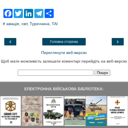
F
T
L
T
S
a
w
i
e
h
c
i
n
l
a
#
авіація
,
світ
,
Туреччина
,
TAI
e
t
k
e
r
b
t
e
g
e
o
e
d
r
o
r
I
a
‹
›
Головна сторінка
k
n
m
Переглянути веб-версію
Щоб мати можливість залишати коментарі перейдіть на веб-версію
ЕЛЕКТРОННА ВІЙСЬКОВА БІБЛІОТЕКА: