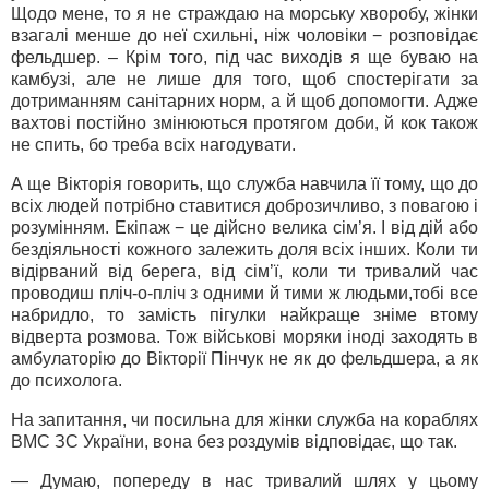
Щодо мене, то я не страждаю на морську хворобу, жінки
взагалі менше до неї схильні, ніж чоловіки − розповідає
фельдшер. – Крім того, під час виходів я ще буваю на
камбузі, але не лише для того, щоб спостерігати за
дотриманням санітарних норм, а й щоб допомогти. Адже
вахтові постійно змінюються протягом доби, й кок також
не спить, бо треба всіх нагодувати.
А ще Вікторія говорить, що служба навчила її тому, що до
всіх людей потрібно ставитися доброзичливо, з повагою і
розумінням. Екіпаж − це дійсно велика сім’я. І від дій або
бездіяльності кожного залежить доля всіх інших. Коли ти
відірваний від берега, від сім’ї, коли ти тривалий час
проводиш пліч-о-пліч з одними й тими ж людьми,тобі все
набридло, то замість пігулки найкраще зніме втому
відверта розмова. Тож військові моряки іноді заходять в
амбулаторію до Вікторії Пінчук не як до фельдшера, а як
до психолога.
На запитання, чи посильна для жінки служба на кораблях
ВМС ЗС України, вона без роздумів відповідає, що так.
— Думаю, попереду в нас тривалий шлях у цьому