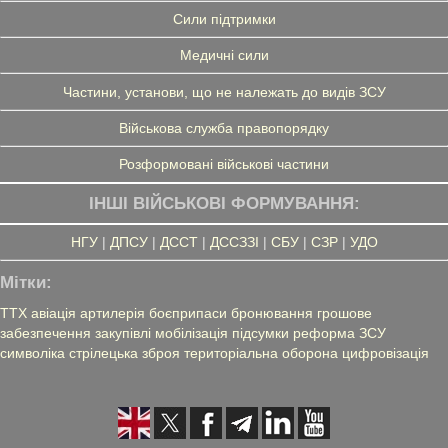
Сили підтримки
Медичні сили
Частини, установи, що не належать до видів ЗСУ
Військова служба правопорядку
Розформовані військові частини
ІНШІ ВІЙСЬКОВІ ФОРМУВАННЯ:
НГУ
|
ДПСУ
|
ДССТ
|
ДССЗЗІ
|
СБУ
|
СЗР
|
УДО
Мітки:
ТТХ
авіація
артилерія
боєприпаси
бронювання
грошове
забезпечення
закупівлі
мобілізація
підсумки
реформа ЗСУ
символіка
стрілецька зброя
територіальна оборона
цифровізація