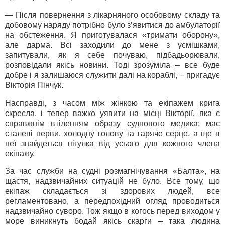
— Після повернення з лікарняного особовому складу та
добовому наряду потрібно було з’явитися до амбулаторії
на обстеження. Я приготувалася «тримати оборону»,
але дарма. Всі заходили до мене з усмішками,
запитували, як я себе почуваю, підбадьорювали,
розповідали якісь новини. Тоді зрозуміла – все буде
добре і я залишаюся служити далі на кораблі, − пригадує
Вікторія Пінчук.
Насправді, з часом між жінкою та екіпажем крига
скресла, і тепер важко уявити на місці Вікторії, яка є
справжнім втіленням образу суднового медика: має
сталеві нерви, холодну голову та гаряче серце, а ще в
неї знайдеться пігулка від усього для кожного члена
екіпажу.
За час служби на судні розмагнічування «Балта», на
щастя, надзвичайних ситуацій не було. Все тому, що
екіпаж складається зі здорових людей, все
регламентовано, а передпохідний огляд проводиться
надзвичайно суворо. Тож якщо в когось перед виходом у
море виникнуть бодай якісь скарги – така людина