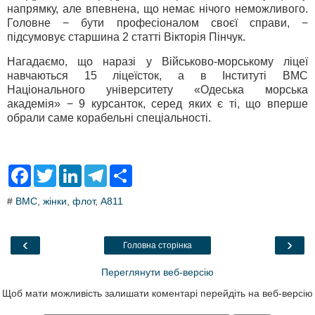
напрямку, але впевнена, що немає нічого неможливого.
Головне − бути професіоналом своєї справи, −
підсумовує старшина 2 статті Вікторія Пінчук.
Нагадаємо, що наразі у Військово-морському ліцеї
навчаються 15 ліцеїсток, а в Інституті ВМС
Національного університету «Одеська морська
академія» − 9 курсанток, серед яких є ті, що вперше
обрали саме корабельні спеціальності.
F
T
L
T
S
a
w
i
e
h
c
i
n
l
a
#
ВМС
,
жінки
,
флот
,
A811
e
t
k
e
r
b
t
e
g
e
o
e
d
r
o
r
I
a
‹
›
Головна сторінка
k
n
m
Переглянути веб-версію
Щоб мати можливість залишати коментарі перейдіть на веб-версію