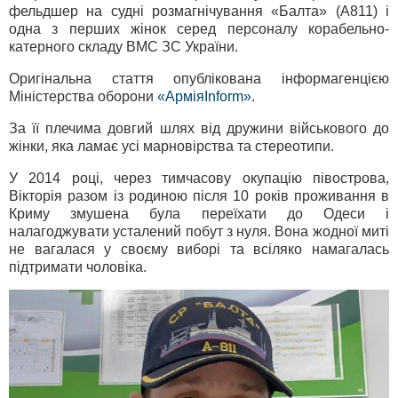
фельдшер на судні розмагнічування «Балта» (A811) і
одна з перших жінок серед персоналу корабельно-
катерного складу ВМС ЗС України.
Оригінальна стаття опублікована інформагенцією
Міністерства оборони
«АрміяInform»
.
За її плечима довгий шлях від дружини військового до
жінки, яка ламає усі марновірства та стереотипи.
У 2014 році, через тимчасову окупацію півострова,
Вікторія разом із родиною після 10 років проживання в
Криму змушена була переїхати до Одеси і
налагоджувати усталений побут з нуля. Вона жодної миті
не вагалася у своєму виборі та всіляко намагалась
підтримати чоловіка.