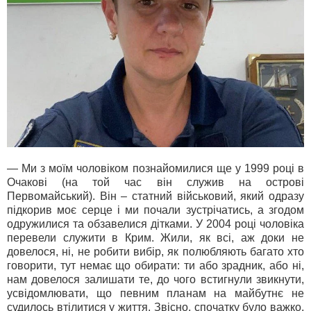
— Ми з моїм чоловіком познайомилися ще у 1999 році в
Очакові (на той час він служив на острові
Первомайський). Він – статний військовий, який одразу
підкорив моє серце і ми почали зустрічатись, а згодом
одружилися та обзавелися дітками. У 2004 році чоловіка
перевели служити в Крим. Жили, як всі, аж доки не
довелося, ні, не робити вибір, як полюбляють багато хто
говорити, тут немає що обирати: ти або зрадник, або ні,
нам довелося залишати те, до чого встигнули звикнути,
усвідомлювати, що певним планам на майбутнє не
судилось втілитися у життя. Звісно, спочатку було важко,