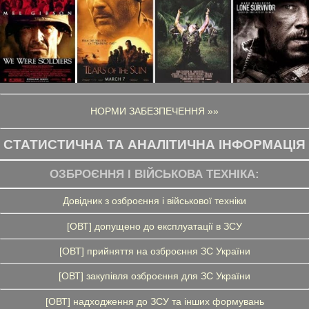
НОРМИ ЗАБЕЗПЕЧЕННЯ »»
СТАТИСТИЧНА ТА АНАЛІТИЧНА ІНФОРМАЦІЯ
ОЗБРОЄННЯ І ВІЙСЬКОВА ТЕХНІКА:
Довідник з озброєння і військової техніки
[ОВТ] допущено до експлуатації в ЗСУ
[ОВТ] прийняття на озброєння ЗС України
[ОВТ] закупівля озброєння для ЗС України
[ОВТ] надходження до ЗСУ та інших формувань