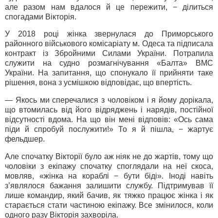
але разом нам вдалося й це пережити, − ділиться
спогадами Вікторія.
У 2018 році жінка звернулася до Приморського
районного військового комісаріату м. Одеса та підписала
контракт із Збройними Силами України. Потрапила
служити на судно розмагнічування «Балта» ВМС
України. На запитання, що спонукало її прийняти таке
рішення, вона з усмішкою відповідає, що впертість.
— Якось ми сперечалися з чоловіком і я йому дорікала,
що втомилась від його відряджень і нарядів, постійної
відсутності вдома. На що він мені відповів: «Ось сама
піди й спробуй послужити!» То я й пішла, − жартує
фельдшер.
Але спочатку Вікторії було аж ніяк не до жартів, тому що
чоловіки з екіпажу спочатку споглядали на неї скоса,
мовляв, «жінка на кораблі − бути біді». Іноді навіть
з’являлося бажання залишити службу. Підтримував її
лише командир, який бачив, як тяжко працює жінка і як
старається стати частиною екіпажу. Все змінилося, коли
одного разу Вікторія захворіла.