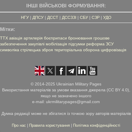
ІНШІ ВІЙСЬКОВІ ФОРМУВАННЯ:
НГУ
|
ДПСУ
|
ДССТ
|
ДССЗЗІ
|
СБУ
|
СЗР
|
УДО
Мітки:
ТТХ
авіація
артилерія
боєприпаси
бронювання
грошове
забезпечення
закупівлі
мобілізація
підсумки
реформа ЗСУ
символіка
стрілецька зброя
територіальна оборона
цифровізація
© 2014-2025 Ukrainian Military Pages
Використання матеріалів за умови вказання джерела (CC BY 4.0),
якщо не зазначено іншого
e-mail: ukrmilitarypages@gmail.com
Думка редакції може не збігатися із точкою зору авторів матеріалів
Про нас
|
Правила користування
|
Політика конфіденційності