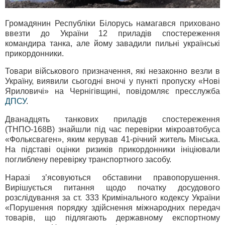
Громадянин Республіки Білорусь намагався приховано
ввезти до України 12 приладів спостереження
командира танка, але йому завадили пильні українські
прикордонники.
Товари військового призначення, які незаконно везли в
Україну, виявили сьогодні вночі у пункті пропуску «Нові
Яриловичі» на Чернігівщині, повідомляє пресслужба
ДПСУ
.
Дванадцять танкових приладів спостереження
(ТНПО‑168В) знайшли під час перевірки мікроавтобуса
«Фольксваген», яким керував 41-річний житель Мінська.
На підставі оцінки ризиків прикордонники ініціювали
поглиблену перевірку транспортного засобу.
Наразі з’ясовуються обставини правопорушення.
Вирішується питання щодо початку досудового
розслідування за ст. 333 Кримінального кодексу України
«Порушення порядку здійснення міжнародних передач
товарів, що підлягають державному експортному