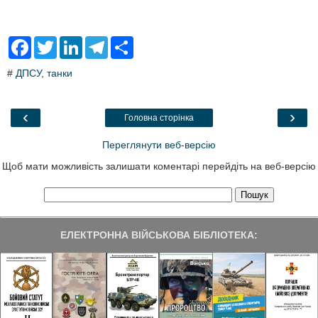
F
T
L
T
S
a
w
i
e
h
c
i
n
l
a
#
ДПСУ
,
танки
e
t
k
e
r
b
t
e
g
e
o
e
d
r
o
r
I
a
‹
›
Головна сторінка
k
n
m
Переглянути веб-версію
Щоб мати можливість залишати коментарі перейдіть на веб-версію
ЕЛЕКТРОННА ВІЙСЬКОВА БІБЛІОТЕКА: