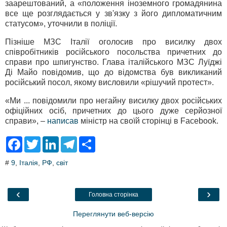
заарештований, а «положення іноземного громадянина
все ще розглядається у зв'язку з його дипломатичним
статусом», уточнили в поліції.
Пізніше МЗС Італії оголосив про висилку двох
співробітників російського посольства причетних до
справи про шпигунство. Глава італійського МЗС Луїджі
Ді Майо повідомив, що до відомства був викликаний
російський посол, якому висловили «рішучий протест».
«Ми ... повідомили про негайну висилку двох російських
офіційних осіб, причетних до цього дуже серйозної
справи», –
написав
міністр на своїй сторінці в Facebook.
F
T
L
T
S
a
w
i
e
h
c
i
n
l
a
#
9
,
Італія
,
РФ
,
світ
e
t
k
e
r
b
t
e
g
e
o
e
d
r
o
r
I
a
‹
›
Головна сторінка
k
n
m
Переглянути веб-версію