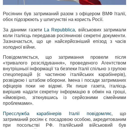
Росіянин був затриманий разом з офіцером ВМФ Італії,
обох підозрюють у шпигунстві на користь Росії.
За даними газети
La Repubblica
, військових затримали
коли італієць передавав росіянинові секретні документи.
Зазначається, що це найсерйозніший епізод з часів
холодної війни.
Повідомляється, що затримання провели після
«тривалого розслідування», проведеного Агентством
внутрішньої інформації та безпеки Італії спільно з групою
спецоперацій (є частиною італійських карабінерів),
розвідкою і штабом оборони. Імена і посади затриманих
офіцерів поки не відомі. Як пише газета, італієць
вирішив надати секретну інформацію в обмін на гроші,
«ймовірно, зіткнувшись із серйозними сімейними
проблемами».
Пресслужба карабінерів Італії повідомляє
, що
затриманий росіян є посадовою особою, акредитованим
при посольстві РФ. Італійський військовий був