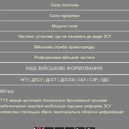
Сили логістики
Сили підтримки
Медичні сили
Частини, установи, що не належать до видів ЗСУ
Військова служба правопорядку
Розформовані військові частини
ІНШІ ВІЙСЬКОВІ ФОРМУВАННЯ:
НГУ
|
ДПСУ
|
ДССТ
|
ДССЗЗІ
|
СБУ
|
СЗР
|
УДО
Мітки:
ТТХ
авіація
артилерія
боєприпаси
бронювання
грошове
забезпечення
закупівлі
мобілізація
підсумки
реформа ЗСУ
символіка
стрілецька зброя
територіальна оборона
цифровізація