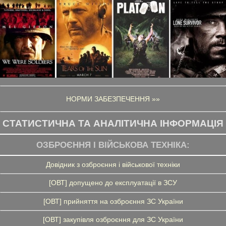
НОРМИ ЗАБЕЗПЕЧЕННЯ »»
СТАТИСТИЧНА ТА АНАЛІТИЧНА ІНФОРМАЦІЯ
ОЗБРОЄННЯ І ВІЙСЬКОВА ТЕХНІКА:
Довідник з озброєння і військової техніки
[ОВТ] допущено до експлуатації в ЗСУ
[ОВТ] прийняття на озброєння ЗС України
[ОВТ] закупівля озброєння для ЗС України