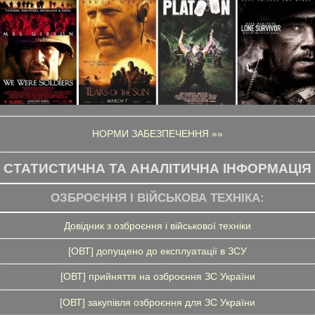
НОРМИ ЗАБЕЗПЕЧЕННЯ »»
СТАТИСТИЧНА ТА АНАЛІТИЧНА ІНФОРМАЦІЯ
ОЗБРОЄННЯ І ВІЙСЬКОВА ТЕХНІКА:
Довідник з озброєння і військової техніки
[ОВТ] допущено до експлуатації в ЗСУ
[ОВТ] прийняття на озброєння ЗС України
[ОВТ] закупівля озброєння для ЗС України