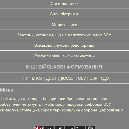
Сили логістики
Сили підтримки
Медичні сили
Частини, установи, що не належать до видів ЗСУ
Військова служба правопорядку
Розформовані військові частини
ІНШІ ВІЙСЬКОВІ ФОРМУВАННЯ:
НГУ
|
ДПСУ
|
ДССТ
|
ДССЗЗІ
|
СБУ
|
СЗР
|
УДО
Мітки:
ТТХ
авіація
артилерія
боєприпаси
бронювання
грошове
забезпечення
закупівлі
мобілізація
підсумки
реформа ЗСУ
символіка
стрілецька зброя
територіальна оборона
цифровізація