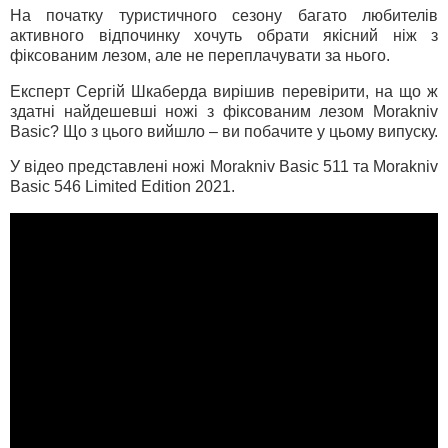
На початку туристичного сезону багато любителів
активного відпочинку хочуть обрати якісний ніж з
фіксованим лезом, але не переплачувати за нього.
Експерт Сергій Шкаберда вирішив перевірити, на що ж
здатні найдешевші ножі з фіксованим лезом Morakniv
Basic? Що з цього вийшло – ви побачите у цьому випуску.
У відео представлені ножі Morakniv Basic 511 та Morakniv
Basic 546 Limited Edition 2021.