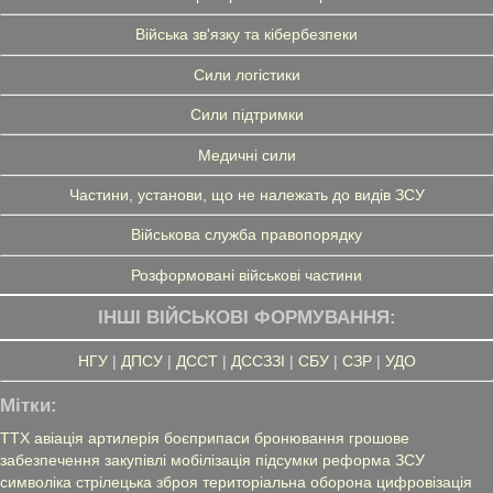
Війська зв'язку та кібербезпеки
Сили логістики
Сили підтримки
Медичні сили
Частини, установи, що не належать до видів ЗСУ
Військова служба правопорядку
Розформовані військові частини
ІНШІ ВІЙСЬКОВІ ФОРМУВАННЯ:
НГУ
|
ДПСУ
|
ДССТ
|
ДССЗЗІ
|
СБУ
|
СЗР
|
УДО
Мітки:
ТТХ
авіація
артилерія
боєприпаси
бронювання
грошове
забезпечення
закупівлі
мобілізація
підсумки
реформа ЗСУ
символіка
стрілецька зброя
територіальна оборона
цифровізація