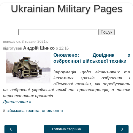
Ukrainian Military Pages
понеділок, 3 травня 2021 р.
Андрій Шинко
підготував
о
12:16
Оновлено: Довідник з
озброєння і військової техніки
Інформація щодо вітчизняних та
іноземних зразків озброєння і
військової техніки, які перебувають
на озброєнні української армії та правоохоронців, а також
перспективних проєктів ...
Детальніше »
#
військова техніка
,
оновлення
‹
›
Головна сторінка