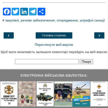
F
T
L
T
S
a
w
i
e
h
c
i
n
l
a
#
закупівлі
,
речове забезпечення
,
спорядження
,
штрафні санкції
e
t
k
e
r
b
t
e
g
e
o
e
d
r
o
r
I
a
‹
›
Головна сторінка
k
n
m
Переглянути веб-версію
Щоб мати можливість залишати коментарі перейдіть на веб-версію
ЕЛЕКТРОННА ВІЙСЬКОВА БІБЛІОТЕКА: