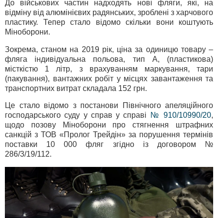
До військових частин надходять нові фляги, які, на
відміну від алюмінієвих радянських, зроблені з харчового
пластику. Тепер стало відомо скільки вони коштують
Міноборони.
Зокрема, станом на 2019 рік, ціна за одиницю товару –
фляга індивідуальна польова, тип А, (пластикова)
місткістю 1 літр, з врахуванням маркування, тари
(пакування), вантажних робіт у місцях завантаження та
транспортних витрат складала 152 грн.
Це стало відомо з постанови Північного апеляційного
господарського суду у справ у справі
№ 910/10990/20
,
щодо позову Міноборони про стягнення штрафних
санкцій з ТОВ «Пролог Трейдін» за порушення термінів
поставки 10 000 фляг згідно із договором №
286/3/19/112.