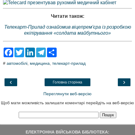
Читати також:
Телекарт-Прилад ознайомив віцепрем'єра із розробкою
екіпірування «солдата майбутнього»
F
T
L
T
S
a
w
i
e
h
c
i
n
l
a
#
автомобілі
,
медицина
,
телекарт-прилад
e
t
k
e
r
b
t
e
g
e
o
e
d
r
o
r
I
a
‹
›
Головна сторінка
k
n
m
Переглянути веб-версію
Щоб мати можливість залишати коментарі перейдіть на веб-версію
ЕЛЕКТРОННА ВІЙСЬКОВА БІБЛІОТЕКА: