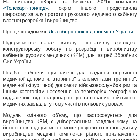
На виставці «Зброя та безпека 2021» компанія
«Телекарт-прилад»
, окрім іншого, представила
широкому загалу прототип рухомого медичного кабінету
власної розробки і виробництва.
Про це повідомляє
Ліга оборонних підприємств України
.
Підприємство наразі виконує ініціативну дослідно-
конструкторську роботу по розробці і виробництву
кабінетів рухомих медичних (КРМ) для потреб Збройних
Сил України.
Подібні кабінети призначені для надання первинної
медичної допомоги, вторинної з елементами третинної,
медичної (хірургічної) допомоги військовослужбовцям та
іншим категоріям населення на територіях географічно
віддалених від стаціонарно розташованих військово-
медичних закладів, у тому числі в польових умовах.
Модуль змінного об'єму, що застосовується для
виробництва КРМ, є універсальним, завдяки чому на
його основі підприємство може розробити і впровадити у
виробництво медичні комплекси різного призначення,