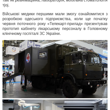
такі як реанімаційна, лабораторія, мобільна стоматологія
тjoj.
Військові медики першими мали змогу ознайомитися з
розробкою одеського підприємства, коли ще початку
червня поточного року «Телекарт-прилад» презентував
прототип кабінету лікарському персоналу в Головному
клінічному госпіталі ЗС України.