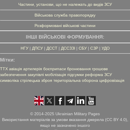
Частини, установи, що не належать до видів ЗСУ
Військова служба правопорядку
Розформовані військові частини
ІНШІ ВІЙСЬКОВІ ФОРМУВАННЯ:
НГУ
|
ДПСУ
|
ДССТ
|
ДССЗЗІ
|
СБУ
|
СЗР
|
УДО
Мітки:
ТТХ
авіація
артилерія
боєприпаси
бронювання
грошове
забезпечення
закупівлі
мобілізація
підсумки
реформа ЗСУ
символіка
стрілецька зброя
територіальна оборона
цифровізація
© 2014-2025 Ukrainian Military Pages
Використання матеріалів за умови вказання джерела (CC BY 4.0),
якщо не зазначено іншого