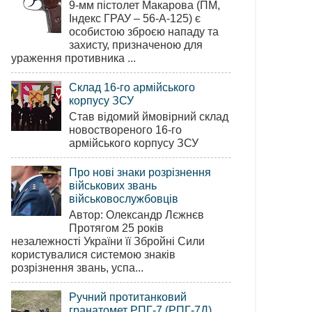
9-мм пістолет Макарова (ПМ,
Індекс ГРАУ – 56-А-125) є
особистою зброєю нападу та
захисту, призначеною для
ураження противника ...
Склад 16-го армійського
корпусу ЗСУ
Став відомий ймовірний склад
новоствореного 16-го
армійського корпусу ЗСУ
Про нові знаки розрізнення
військових звань
військовослужбовців
Автор: Олександр Лєжнєв
Протягом 25 років
незалежності України її Збройні Сили
користувалися системою знаків
розрізнення звань, успа...
Ручний протитанковий
гранатомет РПГ-7 (РПГ-7Д)