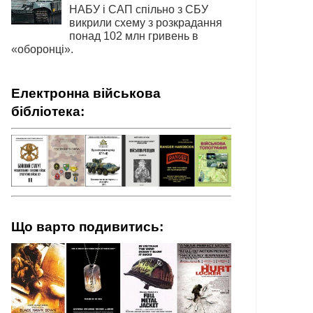
НАБУ і САП спільно з СБУ
викрили схему з розкрадання
понад 102 млн гривень в
«оборонці».
Електронна військова
бібліотека:
Що варто подивитись: