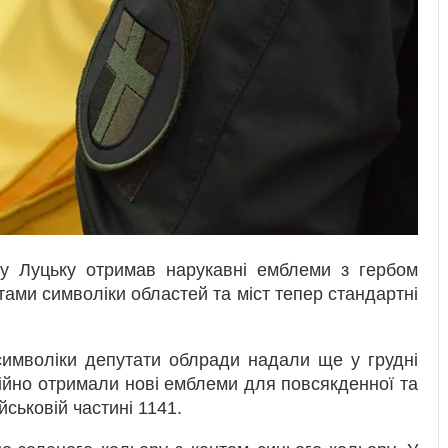
 у Луцьку отримав нарукавні емблеми з гербом
ами символіки областей та міст тепер стандартні
символіки депутати облради надали ще у грудні
іційно отримали нові емблеми для повсякденної та
ськовій частині 1141.