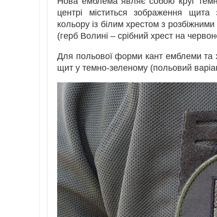
Нова емблема являє собою круг темно
центрі міститься зображення щита
кольору із білим хрестом з розбіжними
(герб Волині – срібний хрест на червон
Для польової форми кант емблеми та х
щит у темно-зеленому (польовий варіа