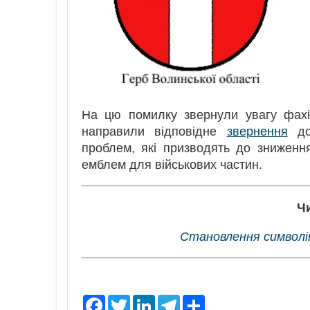
На цю помилку звернули увагу фахів
направили відповідне
звернення
до 
проблем, які призводять до зниженн
емблем для військових частин.
Ч
Становлення символік
F
T
L
T
S