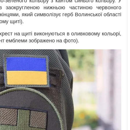
-зеленого кольору з кантом синього кольору. У
 з заокругленою нижньою частиною червоного
 кінцями, який символізує герб Волинської області
ому щиті).
рест на щиті виконуються в оливковому кольорі,
нт емблеми зображено на фото).