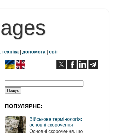
Pages
 техніка
|
допомога
|
світ
ПОПУЛЯРНЕ:
Військова термінологія:
основні скорочення
Основні скорочення, що