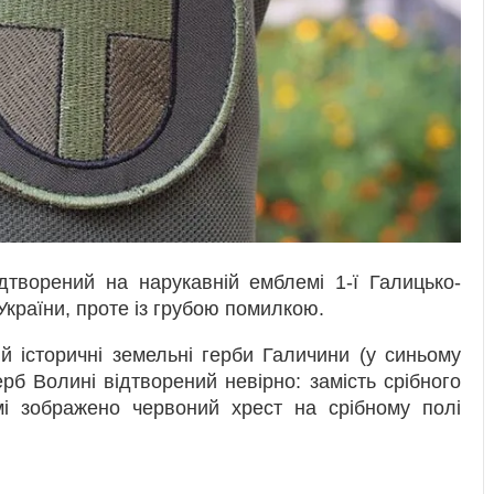
дтворений на нарукавній емблемі 1-ї Галицько-
України, проте із грубою помилкою.
й історичні земельні герби Галичини (у синьому
рб Волині відтворений невірно: замість срібного
мі зображено червоний хрест на срібному полі