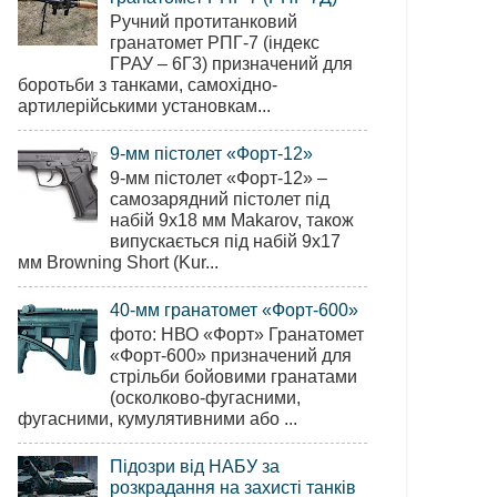
Ручний протитанковий
гранатомет РПГ-7 (індекс
ГРАУ – 6Г3) призначений для
боротьби з танками, самохідно-
артилерійськими установкам...
9-мм пістолет «Форт-12»
9-мм пістолет «Форт-12» –
самозарядний пістолет під
набій 9х18 мм Makarov, також
випускається під набій 9х17
мм Browning Short (Kur...
40-мм гранатомет «Форт-600»
фото: НВО «Форт» Гранатомет
«Форт-600» призначений для
стрільби бойовими гранатами
(осколково-фугасними,
фугасними, кумулятивними або ...
Підозри від НАБУ за
розкрадання на захисті танків