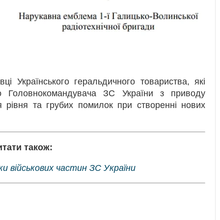
ці Українського геральдичного товариства, які
Головнокомандувача ЗС України з приводу
я рівня та грубих помилок при створенні нових
итати також:
и військових частин ЗС України