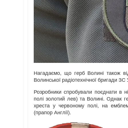
Нагадаємо, що герб Волині також ві
Волинської радіотехнічної бригади ЗС 
Розробники спробували поєднати в ні
полі золотий лев) та Волині. Однак ге
хреста у червоному полі, на ембле
(прапор Англії).