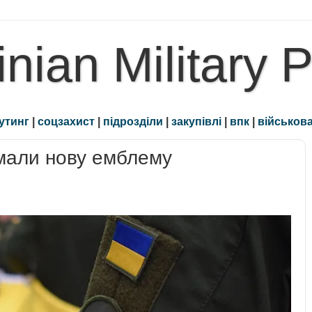
inian Military 
утинг
|
соцзахист
|
підрозділи
|
закупівлі
|
впк
|
військова
имали нову емблему