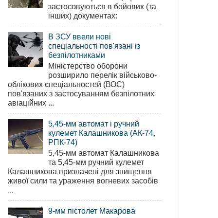
застосовуються в бойових (та
інших) документах:
В ЗСУ ввели нові
спеціальності пов'язані із
безпілотниками
Міністерство оборони
розширило перелік військово-
облікових спеціальностей (ВОС)
пов'язаних з застосуванням безпілотних
авіаційних ...
5,45-мм автомат і ручний
кулемет Калашникова (АК-74,
РПК-74)
5,45-мм автомат Калашникова
та 5,45-мм ручний кулемет
Калашникова призначені для знищення
живої сили та ураження вогневих засобів
...
9-мм пістолет Макарова