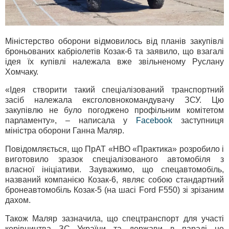
Міністерство оборони відмовилось від планів закупівлі
броньованих кабріолетів Козак-6 та заявило, що взагалі
ідея їх купівлі належала вже звільненому Руслану
Хомчаку.
«Ідея створити такий спеціалізований транспортний
засіб належала ексголовнокомандувачу ЗСУ. Цю
закупівлю не було погоджено профільним комітетом
парламенту», – написала у
Facebook
заступниця
міністра оборони Ганна Маляр.
Повідомляється, що ПрАТ «НВО «Практика» розробило і
виготовило зразок спеціалізованого автомобіля з
власної ініціативи. Зауважимо, що спецавтомобіль,
названий компанією Козак-6, являє собою стандартний
бронеавтомобіль Козак-5 (на шасі Ford F550) зі зрізаним
дахом.
Також Маляр зазначила, що спецтранспорт для участі
керівництва ЗС України та держави в параді не