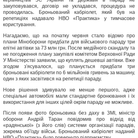
закуповувався, договір не укладався, процедура не
проводилась. Броньований кабріолет, який був на
репетиціях надавало НВО «Практика» у тимчасове
користування.
Нагадаємо, що на початку червня стало відомо про
плани Міноборони придбати для військового параду три
елітні автівки за 73 млн грн. После медійного скандалу та
не погодження плану закупівлі комітетом Верховної Ради
У Міністерстві заявили, що куплять дешевші автівки. Вже
згодом з'ясувалося, що планується придбати три
броньовані кабріолети по 6 мільйонів гривень за машину,
один з яких засвітився на репетиції параду.
Нове рішення здивувало не менше першого, адже
спеціальні автомобілі мали стандартне бронювання і їх
використання для інших цілей окрім параду не можливе.
Після появи фото броньовика без даху в ЗМІ, міністр
оборони Андрій Таран повідомив про відхід від
«радянської» (з його слів) системи організації парадів,
зокрема об'їзду військ. Броньований кабріолет наданий
НВО «Практика» було повернуто підприємству.