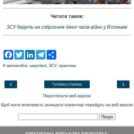
Читати також:
ЗСУ беруть на озброєння джип часів війни у В'єтнамі
F
T
L
T
S
a
w
i
e
h
c
i
n
l
a
#
автомобілі
,
закупівлі
,
ЗСУ
,
практика
e
t
k
e
r
b
t
e
g
e
o
e
d
r
o
r
I
a
‹
›
Головна сторінка
k
n
m
Переглянути веб-версію
Щоб мати можливість залишати коментарі перейдіть на веб-версію
ЕЛЕКТРОННА ВІЙСЬКОВА БІБЛІОТЕКА: