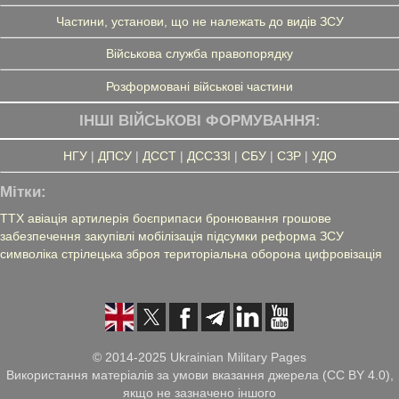
Частини, установи, що не належать до видів ЗСУ
Військова служба правопорядку
Розформовані військові частини
ІНШІ ВІЙСЬКОВІ ФОРМУВАННЯ:
НГУ
|
ДПСУ
|
ДССТ
|
ДССЗЗІ
|
СБУ
|
СЗР
|
УДО
Мітки:
ТТХ
авіація
артилерія
боєприпаси
бронювання
грошове
забезпечення
закупівлі
мобілізація
підсумки
реформа ЗСУ
символіка
стрілецька зброя
територіальна оборона
цифровізація
© 2014-2025 Ukrainian Military Pages
Використання матеріалів за умови вказання джерела (CC BY 4.0),
якщо не зазначено іншого