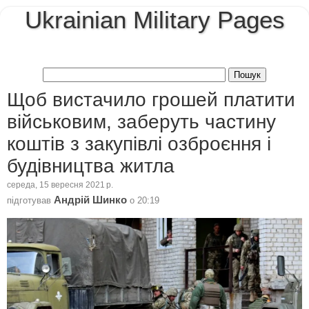
Ukrainian Military Pages
Щоб вистачило грошей платити
військовим, заберуть частину
коштів з закупівлі озброєння і
будівництва житла
середа, 15 вересня 2021 р.
Андрій Шинко
підготував
о
20:19