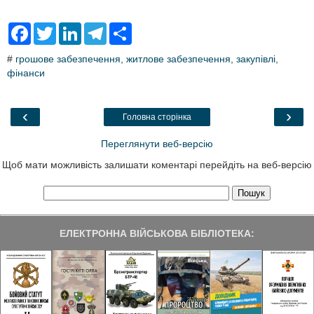
F
T
L
T
S
a
w
i
e
h
c
i
n
l
a
#
грошове забезпечення
,
житлове забезпечення
,
закупівлі
,
e
t
k
e
r
фінанси
b
t
e
g
e
o
e
d
r
o
r
I
a
k
n
m
‹
›
Головна сторінка
Переглянути веб-версію
Щоб мати можливість залишати коментарі перейдіть на веб-версію
ЕЛЕКТРОННА ВІЙСЬКОВА БІБЛІОТЕКА: