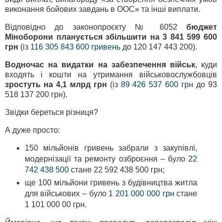
виконання бойових завдань в ООС» та інші виплати.
Відповідно до законопроєкту № 6052
бюджет
Міноборони планується збільшити на 3 841 599 600
грн
(із
116 305 843 600 гривень
до 120 147 443 200).
Водночас на видатки на забезпечення військ
, куди
входять і кошти на утримання військовослужбовців
зростуть на 4,1 млрд грн
(із
89 426 537 600 грн
до 93
518 137 200 грн).
Звідки береться різниця?
А дуже просто:
150 мільйонів гривень забрали з закупівлі,
модернізації та ремонту озброєння – було
22
742 438 500
стане 22 592 438 500 грн;
ще 100 мільйони гривень з будівництва житла
для військових – було
1 201 000 000 грн
стане
1 101 000 00 грн.