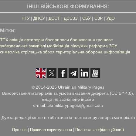
ІНШІ ВІЙСЬКОВІ ФОРМУВАННЯ:
НГУ
|
ДПСУ
|
ДССТ
|
ДССЗЗІ
|
СБУ
|
СЗР
|
УДО
Мітки:
ТТХ
авіація
артилерія
боєприпаси
бронювання
грошове
забезпечення
закупівлі
мобілізація
підсумки
реформа ЗСУ
символіка
стрілецька зброя
територіальна оборона
цифровізація
© 2014-2025 Ukrainian Military Pages
Використання матеріалів за умови вказання джерела (CC BY 4.0),
якщо не зазначено іншого
e-mail: ukrmilitarypages@gmail.com
Думка редакції може не збігатися із точкою зору авторів матеріалів
Про нас
|
Правила користування
|
Політика конфіденційності