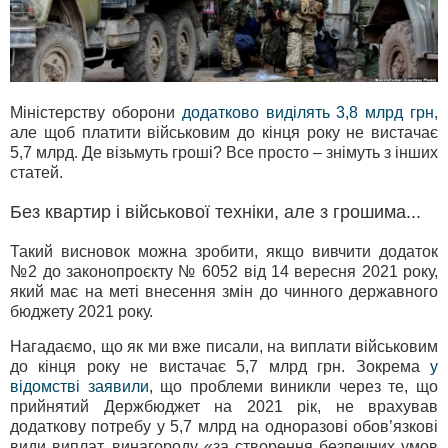
Міністерству оборони
додатково виділять 3,8 млрд грн
,
але щоб платити військовим до кінця року не вистачає
5,7 млрд. Де візьмуть гроші? Все просто – знімуть з інших
статей.
Без квартир і військової техніки, але з грошима...
Такий висновок можна зробити, якщо вивчити додаток
№2 до законопроєкту № 6052 від 14 вересня 2021 року,
який має на меті внесення змін до чинного державного
бюджету 2021 року.
Нагадаємо, що як ми вже писали, на виплати військовим
до кінця року не вистачає 5,7 млрд грн. Зокрема
у
відомстві заявили
, що проблеми виникли через те, що
прийнятий Держбюджет на 2021 рік, не врахував
додаткову потребу у 5,7 млрд на одноразові обов’язкові
види виплат, винагороду «за створення безпечних умов