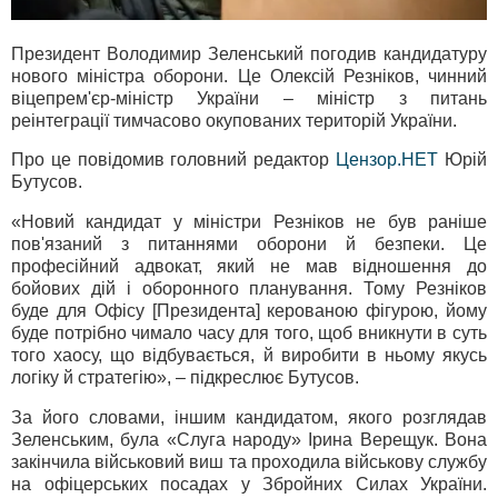
Президент Володимир Зеленський погодив кандидатуру
нового міністра оборони. Це Олексій Резніков, чинний
віцепрем'єр-міністр України – міністр з питань
реінтеграції тимчасово окупованих територій України.
Про це повідомив головний редактор
Цензор.НЕТ
Юрій
Бутусов.
«Новий кандидат у міністри Резніков не був раніше
пов'язаний з питаннями оборони й безпеки. Це
професійний адвокат, який не мав відношення до
бойових дій і оборонного планування. Тому Резніков
буде для Офісу [Президента] керованою фігурою, йому
буде потрібно чимало часу для того, щоб вникнути в суть
того хаосу, що відбувається, й виробити в ньому якусь
логіку й стратегію», – підкреслює Бутусов.
За його словами, іншим кандидатом, якого розглядав
Зеленським, була «Слуга народу» Ірина Верещук. Вона
закінчила військовий виш та проходила військову службу
на офіцерських посадах у Збройних Силах України.