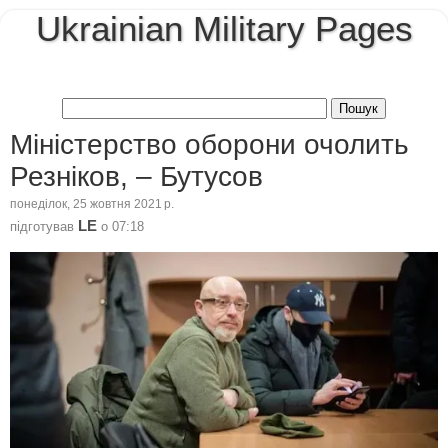
Ukrainian Military Pages
Міністерство оборони очолить
Резніков, – Бутусов
понеділок, 25 жовтня 2021 р.
LE
підготував
о
07:18