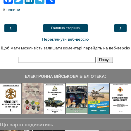
a
w
i
e
h
c
i
n
l
a
#
новини
e
t
k
e
r
b
t
e
g
e
o
e
d
r
o
r
I
a
‹
›
Головна сторінка
k
n
m
Переглянути веб-версію
Щоб мати можливість залишати коментарі перейдіть на веб-версію
ЕЛЕКТРОННА ВІЙСЬКОВА БІБЛІОТЕКА:
Що варто подивитись: