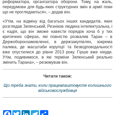
реформатора, організатора оборони. Тому, на жаль,
передумови для будь-яких структурних змін в армії поки
що не проглядаються», – додав він.
«Утім, на відміну від багатьох інших кандидатів, яких
розглядав Зеленський, Резніков людина інтелектуальна, і
є надія, що він зможе навести порядок хоча б у тих
критичних сферах, які повністю розвалив Таран – в
Держоборонзамовленні, в держзакупівлях, зокрема
палива, де масштаби корупції та безвідповідальності
вже опустилися до рівня 2013 року. Гірше вже нікуди.
Утім, подивимося, в які терміни Зеленський реально
змінить Тарана», – резюмував він.
Читати також:
Що треба знати, коли працевлаштовуєте колишнього
військовослужбовця
F
T
L
T
S