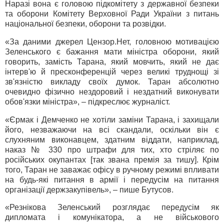
Наразі вона є головою підкомітету з державної безпеки
та оборони Комітету Верховної Ради України з питань
національної безпеки, оборони та розвідки.
«За даними джерел Цензор.Нет, головною мотивацією
Зеленського є бажання мати міністра оборони, який
говорить, замість Тарана, який мовчить, який не дає
інтерв'ю й пресконференцій через великі труднощі зі
зв'язністю викладу своїх думок. Таран абсолютно
очевидно фізично нездоровий і нездатний виконувати
обов'язки міністра», – підкреслює журналіст.
«Єрмак і Демченко не хотіли заміни Тарана, і захищали
його, незважаючи на всі скандали, оскільки він є
слухняним виконавцем, здатним віддати, наприклад,
наказ № 330 про штрафи для тих, хто стріляє по
російських окупантах [так звана премія за тишу]. Крім
того, Таран не заважає офісу в ручному режимі впливати
на будь-які питання в армії і передусім на питання
організації держзакупівель», – пише Бутусов.
«Резнікова Зеленський розглядає передусім як
дипломата і комунікатора, а не військового