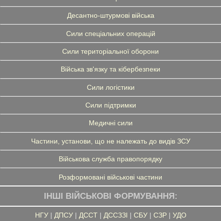
Десантно-штурмові війська
Сили спеціальних операцій
Сили територіальної оборони
Війська зв'язку та кібербезпеки
Сили логістики
Сили підтримки
Медичні сили
Частини, установи, що не належать до видів ЗСУ
Військова служба правопорядку
Розформовані військові частини
ІНШІ ВІЙСЬКОВІ ФОРМУВАННЯ:
НГУ
|
ДПСУ
|
ДССТ
|
ДССЗЗІ
|
СБУ
|
СЗР
|
УДО