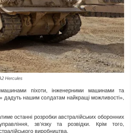
2 Hercules
машинами піхоти, інженерними машинами та
» дадуть нашим солдатам найкращі можливості»,
тиме останні розробки австралійських оборонних
правління, зв’язку та розвідки. Крім того,
стралійського виробництва.