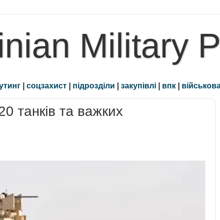
inian Military 
утинг
|
соцзахист
|
підрозділи
|
закупівлі
|
впк
|
військова
20 танків та важких