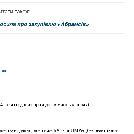
итати також:
осила про закупівлю «Абрамсів»
анки