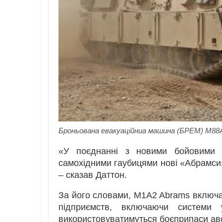
Броньована евакуаційниа машина (БРЕМ) M88A
«У поєднанні з новими бойовими 
самохідними гаубицями нові «Абрамси
– сказав Даттон.
За його словами, M1A2 Abrams включа
підприємств, включаючи системи у
використовуватимуться боєприпаси ав