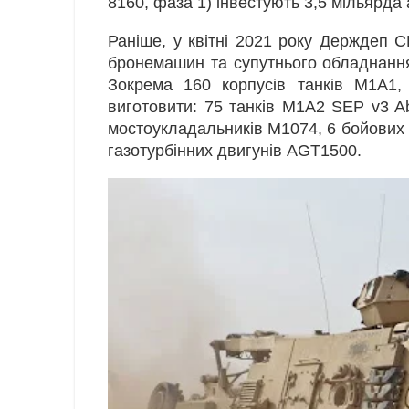
8160, фаза 1) інвестують 3,5 мільярда
Раніше, у квітні 2021 року Держдеп
бронемашин та супутнього обладнання 
Зокрема 160 корпусів танків M1A1,
виготовити: 75 танків M1A2 SEP v3 
мостоукладальників M1074, 6 бойових 
газотурбінних двигунів AGT1500.