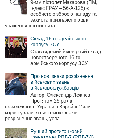
9-мм пістолет Макарова (ПМ,
Індекс ГРАУ – 56-А-125) є
особистою зброєю нападу та
захисту, призначеною для
ураження противника ...
Склад 16-го армійського
корпусу ЗСУ
Став відомий ймовірний склад
новоствореного 16-го
армійського корпусу ЗСУ
Про нові знаки розрізнення
військових звань
військовослужбовців
Автор: Олександр Лєжнєв
Протягом 25 років
незалежності України її Збройні Сили
користувалися системою знаків
розрізнення звань, успа...
Ручний протитанковий
гранатомет РПГ-7 (РПГ-7Д)