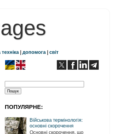
Pages
 техніка
|
допомога
|
світ
ПОПУЛЯРНЕ:
Військова термінологія:
основні скорочення
Основні скорочення, що