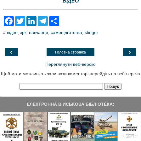
ВІДЕО
F
T
L
T
S
a
w
i
e
h
c
i
n
l
a
#
відео
,
зрк
,
навчання
,
самопідготовка
,
stinger
e
t
k
e
r
b
t
e
g
e
o
e
d
r
o
r
I
a
‹
›
Головна сторінка
k
n
m
Переглянути веб-версію
Щоб мати можливість залишати коментарі перейдіть на веб-версію
ЕЛЕКТРОННА ВІЙСЬКОВА БІБЛІОТЕКА: