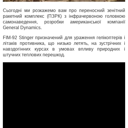
Сьогодні ми розкажемо вам про переносний зенітний
ракетний комплекс (ПЗРК) з інфрачервоною головкою
самонаведення, розробки американської компанії
General Dynamics.
FIM-92 Stinger призначений для ураження гелікоптерів і
літаків противника, що низько летять, на зустрічних і
навздогінних курсах в умовах впливу природних і
штучних теплових перешкод.