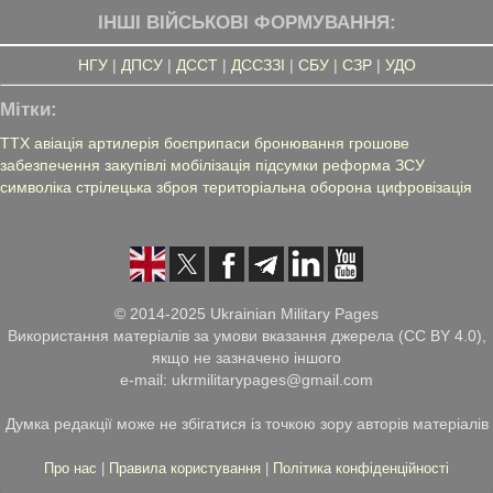
ІНШІ ВІЙСЬКОВІ ФОРМУВАННЯ:
НГУ
|
ДПСУ
|
ДССТ
|
ДССЗЗІ
|
СБУ
|
СЗР
|
УДО
Мітки:
ТТХ
авіація
артилерія
боєприпаси
бронювання
грошове
забезпечення
закупівлі
мобілізація
підсумки
реформа ЗСУ
символіка
стрілецька зброя
територіальна оборона
цифровізація
© 2014-2025 Ukrainian Military Pages
Використання матеріалів за умови вказання джерела (CC BY 4.0),
якщо не зазначено іншого
e-mail: ukrmilitarypages@gmail.com
Думка редакції може не збігатися із точкою зору авторів матеріалів
Про нас
|
Правила користування
|
Політика конфіденційності