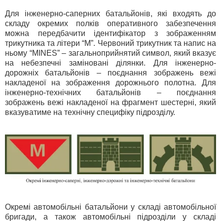
Для інженерно-саперних батальйонів, які входять до
складу окремих полків оперативного забезпечення
можна передбачити ідентифікатор з зображенням
трикутника та літери “М”. Червоний трикутник та напис на
ньому “MINES” – загальноприйнятий символ, який вказує
на небезпечні заміновані ділянки. Для інженерно-
дорожніх батальйонів – поєднання зображень вежі
накладеної на зображення дорожнього полотна. Для
інженерно-технічних батальйонів – поєднання
зображень вежі накладеної на фрагмент шестерні, який
вказуватиме на технічну специфіку підрозділу.
Окремі автомобільні батальйони у складі автомобільної
бригади, а також автомобільні підрозділи у складі