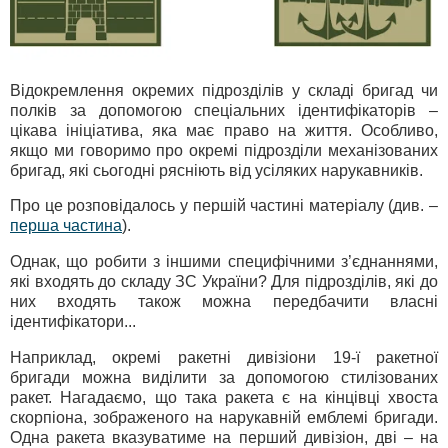
Відокремлення окремих підрозділів у складі бригад чи
полків за допомогою спеціальних ідентифікаторів –
цікава ініціатива, яка має право на життя. Особливо,
якщо ми говоримо про окремі підрозділи механізованих
бригад, які сьогодні рясніють від усіляких нарукавників.
Про це розповідалось у першій частині матеріалу (див. –
перша частина
).
Однак, що робити з іншими специфічними з’єднаннями,
які входять до складу ЗС України? Для підрозділів, які до
них входять також можна передбачити власні
ідентифікатори...
Наприклад, окремі ракетні дивізіони 19-ї ракетної
бригади можна виділити за допомогою стилізованих
ракет. Нагадаємо, що така ракета є на кінцівці хвоста
скорпіона, зображеного на нарукавній емблемі бригади.
Одна ракета вказуватиме на перший дивізіон, дві – на