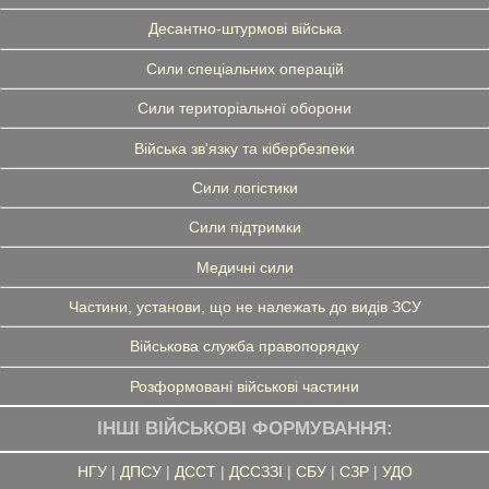
Десантно-штурмові війська
Сили спеціальних операцій
Сили територіальної оборони
Війська зв'язку та кібербезпеки
Сили логістики
Сили підтримки
Медичні сили
Частини, установи, що не належать до видів ЗСУ
Військова служба правопорядку
Розформовані військові частини
ІНШІ ВІЙСЬКОВІ ФОРМУВАННЯ:
НГУ
|
ДПСУ
|
ДССТ
|
ДССЗЗІ
|
СБУ
|
СЗР
|
УДО