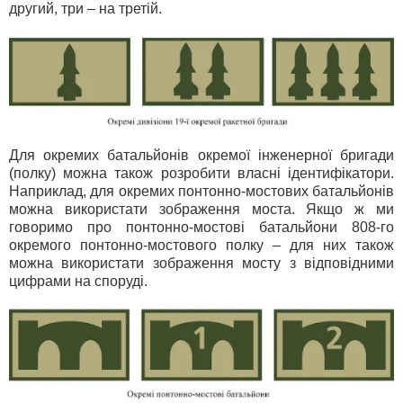
другий, три – на третій.
Для окремих батальйонів окремої інженерної бригади
(полку) можна також розробити власні ідентифікатори.
Наприклад, для окремих понтонно-мостових батальйонів
можна використати зображення моста. Якщо ж ми
говоримо про понтонно-мостові батальйони 808-го
окремого понтонно-мостового полку – для них також
можна використати зображення мосту з відповідними
цифрами на споруді.