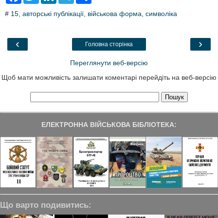
c
i
n
l
a
#
15
,
авторські публікації
,
військова форма
,
символіка
e
t
k
e
r
b
t
e
g
e
o
e
d
r
o
r
I
a
‹
›
Головна сторінка
k
n
m
Переглянути веб-версію
Щоб мати можливість залишати коментарі перейдіть на веб-версію
ЕЛЕКТРОННА ВІЙСЬКОВА БІБЛІОТЕКА:
Що варто подивитись: