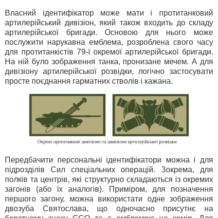
Власний ідентифікатор може мати і протитанковий
артилерійський дивізіон, який також входить до складу
артилерійської бригади. Основою для нього може
послужити нарукавна емблема, розроблена свого часу
для протитанкістів 79-ї окремої артилерійської бригади.
На ній було зображення танка, пронизане мечем. А для
дивізіону артилерійської розвідки, логічно застосувати
просте поєднання гарматних стволів і кажана.
Передбачити персональні ідентифікатори можна і для
підрозділів Сил спеціальних операцій. Зокрема, для
полків та центрів, які структурно складаються із окремих
загонів (або їх аналогів). Приміром, для позначення
першого загону, можна використати одне зображення
двозуба Святослава, що одночасно присутнє на