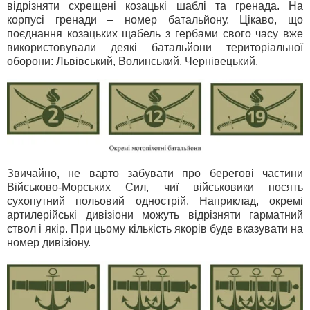
відрізняти схрещені козацькі шаблі та гренада. На
корпусі гренади – номер батальйону. Цікаво, що
поєднання козацьких щабель з гербами свого часу вже
використовували деякі батальйони територіальної
оборони: Львівський, Волинський, Чернівецький.
Звичайно, не варто забувати про берегові частини
Військово-Морських Сил, чиї військовики носять
сухопутний польовий однострій. Наприклад, окремі
артилерійські дивізіони можуть відрізняти гарматний
ствол і якір. При цьому кількість якорів буде вказувати на
номер дивізіону.