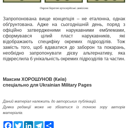
Запропонована вище концепція – не еталонна, однак
обґрунтована. Адже на сьогоднішній день, поряд з
офіційно затвердженими нарукавними емблемами,
сформувався цілий пласт нарукавників, які
відображають специфіку окремих підрозділів. Тож
замість того, щоб вдаватися до заборон та покарань,
необхідно запропонувати дієву альтернативу, яка
підкреслила б унікальність окремих підрозділів та частин.
Максим ХОРОШУНОВ (Київ)
спеціально для Ukrainian Military Pages
Даний матеріал належить до авторських публікацій.
Думка редакції може не збігатися із точкою зору авторів
матеріалів.
F
T
L
T
S
a
w
i
e
h