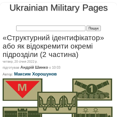
Ukrainian Military Pages
«Структурний ідентифікатор»
або як відокремити окремі
підрозділи (2 частина)
четвер, 20 січня 2022 р.
Андрій Шинко
підготував
о
10:03
Максим Хорошунов
Автор: