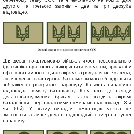
беретному знаку ССО та є емблемою на комір. Для
другого та третього загонів – два та три двозуба
відповідно.
Для десантно-штурмових військ, у якості персонального
ідентифікатора, можна використати елементи, присутні у
офіційній символіці цього окремого роду військ. Зокрема,
лінійні десантно-штурмові батальйони могло б відрізняти
зображення розкритого парашуту. Кількість парашутів
відповідає номеру батальйону. Крім того, до складу
десантно-штурмових бригад також входять окремі
батальйони з персональними номерами (наприклад, 13-й
чи 90-й). У цьому випадку композицію можна не
змінювати, а лише додати відповідний номер на купол
парашуту.