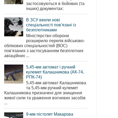
застосовуються в бойових (та
інших) документах:
В ЗСУ ввели нові
спеціальності пов'язані із
безпілотниками
Міністерство оборони
розширило перелік військово-
облікових спеціальностей (ВОС)
пов'язаних з застосуванням безпілотних
авіаційних ...
5,45-мм автомат і ручний
кулемет Калашникова (АК-74,
РПК-74)
5,45-мм автомат Калашникова
та 5,45-мм ручний кулемет
Калашникова призначені для знищення
живої сили та ураження вогневих засобів
...
9-мм пістолет Макарова