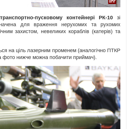
транспортно-пусковому контейнері РК-10
зі
значена для враження нерухомих та рухомих
чним захистом, невеликих кораблів (катерів) та
ься на ціль лазерним променем (аналогічно ПТКР
 (на фото нижче можна побачити приймач).