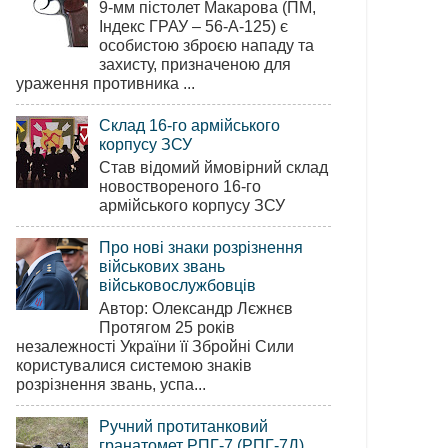
9-мм пістолет Макарова (ПМ,
Індекс ГРАУ – 56-А-125) є
особистою зброєю нападу та
захисту, призначеною для
ураження противника ...
Склад 16-го армійського
корпусу ЗСУ
Став відомий ймовірний склад
новоствореного 16-го
армійського корпусу ЗСУ
Про нові знаки розрізнення
військових звань
військовослужбовців
Автор: Олександр Лєжнєв
Протягом 25 років
незалежності України її Збройні Сили
користувалися системою знаків
розрізнення звань, успа...
Ручний протитанковий
гранатомет РПГ-7 (РПГ-7Д)