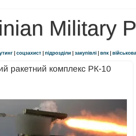
inian Military 
утинг
|
соцзахист
|
підрозділи
|
закупівлі
|
впк
|
військова
ий ракетний комплекс РК-10