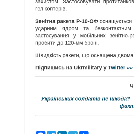
захистом. Застосовувати протитанко
гелікоптерів.
Зенітна ракета Р-10-ОФ
оснащується 
ударним ядром та безконтактним
застосування у мобільних зенітно-р
пробити до 120-мм броні.
Швидкість ракети, що оснащена двома 
Підпишись на Ukrmilitary у
Twitter »»
Ч
Українських солдатів не шкода? 
факт
F
T
L
T
S