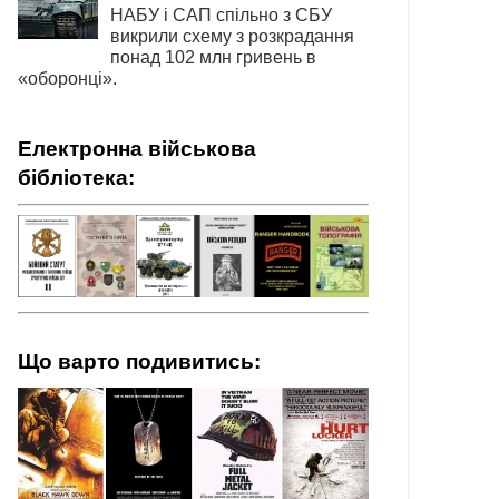
НАБУ і САП спільно з СБУ
викрили схему з розкрадання
понад 102 млн гривень в
«оборонці».
Електронна військова
бібліотека:
Що варто подивитись: