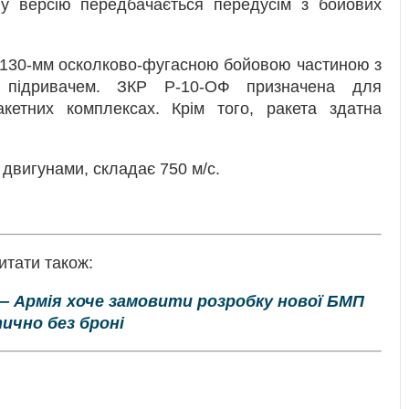
ву версію передбачається передусім з бойових
130-мм осколково-фугасною бойовою частиною з
 підривачем. ЗКР Р-10-ОФ призначена для
акетних комплексах. Крім того, ракета здатна
двигунами, складає 750 м/с.
итати також:
— Армія хоче замовити розробку нової БМП
ично без броні