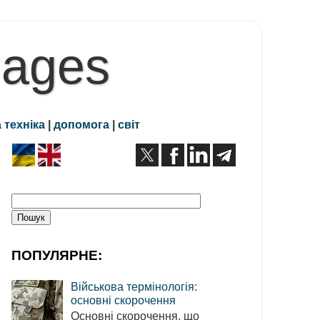
Pages
 техніка
|
допомога
|
світ
ПОПУЛЯРНЕ:
Військова термінологія:
основні скорочення
Основні скорочення, що