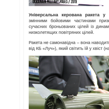
Універсальна керована ракета у 
змінними бойовими частинами при
сучасних броньованих цілей із динамі
низколетящих повітряних цілей.
Ракета не самонавідна – вона наводит
від КБ «Луч»), який світить їй у хвіст