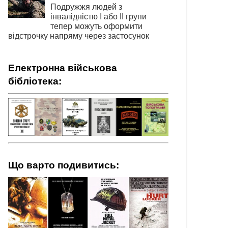
Подружжя людей з
інвалідністю І або ІІ групи
тепер можуть оформити
відстрочку напряму через застосунок
Електронна військова
бібліотека:
Що варто подивитись: