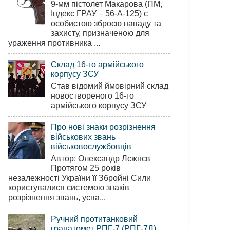
9-мм пістолет Макарова (ПМ,
Індекс ГРАУ – 56-А-125) є
особистою зброєю нападу та
захисту, призначеною для
ураження противника ...
Склад 16-го армійського
корпусу ЗСУ
Став відомий ймовірний склад
новоствореного 16-го
армійського корпусу ЗСУ
Про нові знаки розрізнення
військових звань
військовослужбовців
Автор: Олександр Лєжнєв
Протягом 25 років
незалежності України її Збройні Сили
користувалися системою знаків
розрізнення звань, успа...
Ручний протитанковий
гранатомет РПГ-7 (РПГ-7Д)