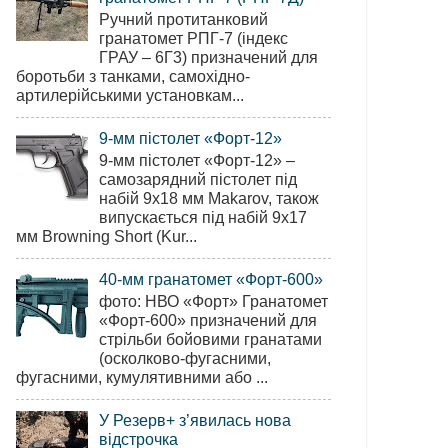
Ручний протитанковий
гранатомет РПГ-7 (індекс
ГРАУ – 6Г3) призначений для
боротьби з танками, самохідно-
артилерійськими установкам...
9-мм пістолет «Форт-12»
9-мм пістолет «Форт-12» –
самозарядний пістолет під
набій 9х18 мм Makarov, також
випускається під набій 9х17
мм Browning Short (Kur...
40-мм гранатомет «Форт-600»
фото: НВО «Форт» Гранатомет
«Форт-600» призначений для
стрільби бойовими гранатами
(осколково-фугасними,
фугасними, кумулятивними або ...
У Резерв+ з’явилась нова
відстрочка