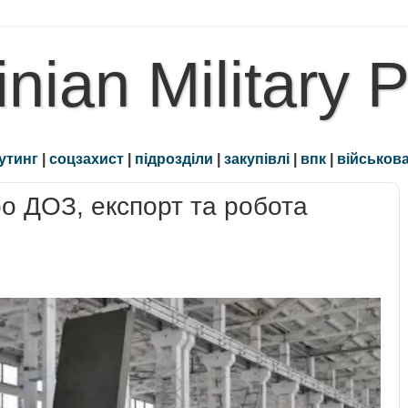
inian Military 
утинг
|
соцзахист
|
підрозділи
|
закупівлі
|
впк
|
військова
о ДОЗ, експорт та робота