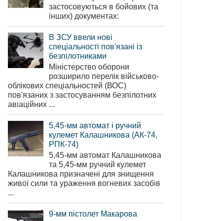
застосовуються в бойових (та
інших) документах:
В ЗСУ ввели нові
спеціальності пов'язані із
безпілотниками
Міністерство оборони
розширило перелік військово-
облікових спеціальностей (ВОС)
пов'язаних з застосуванням безпілотних
авіаційних ...
5,45-мм автомат і ручний
кулемет Калашникова (АК-74,
РПК-74)
5,45-мм автомат Калашникова
та 5,45-мм ручний кулемет
Калашникова призначені для знищення
живої сили та ураження вогневих засобів
...
9-мм пістолет Макарова