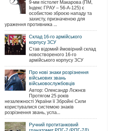
9-мм пістолет Макарова (ПМ,
Індекс ГРАУ – 56-А-125) є
особистою зброєю нападу та
захисту, призначеною для
ураження противника ...
Склад 16-го армійського
корпусу ЗСУ
Став відомий ймовірний склад
новоствореного 16-го
армійського корпусу ЗСУ
Про нові знаки розрізнення
військових звань
військовослужбовців
Автор: Олександр Лєжнєв
Протягом 25 років
незалежності України її Збройні Сили
користувалися системою знаків
розрізнення звань, успа...
Ручний протитанковий
гранатомет РПГ-7 (РПГ-7Д)