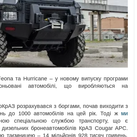
 Feona та Hurricane – у новому випуску програми
ньовані автомобілі, що виробляються на
тоКрАЗ розрахувався з боргами, почав виходити з
нь до 1000 автомобілів на цей рік. Тоді ж
ми
ою спеціальною службою транспорту, що є
х дизельних бронеавтомобілів КрАЗ Cougar APC.
ою таємницею – 14 мільйонів 928 тисяч гривень.