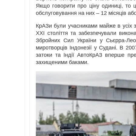
Якщо говорити про ціну одиниці, то ц
обслуговування на них – 12 місяців або
КрАЗи були учасниками майже в усіх з
ХХІ століття та забезпечували викон
Збройних Сил України у Сьєрра-Леоне
миротворців Індонезії у Судані. В 200
затоки та Індії АвтоКрАЗ вперше пре
захищеними баками.