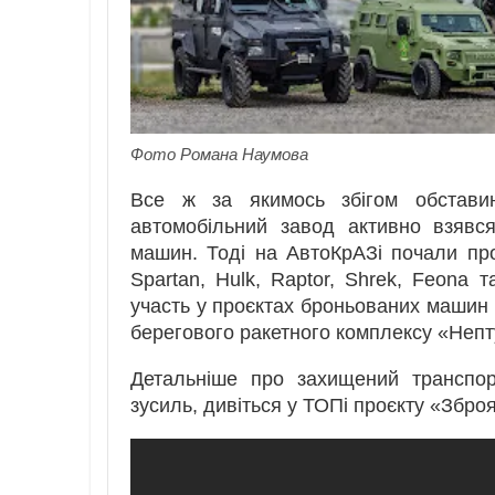
Фото Романа Наумова
Все ж за якимось збігом обставин
автомобільний завод активно взявс
машин. Тоді на АвтоКрАЗі почали про
Spartan, Hulk, Raptor, Shrek, Feona 
участь у проєктах броньованих машин
берегового ракетного комплексу «Непт
Детальніше про захищений транспор
зусиль, дивіться у ТОПі проєкту «Зброя 