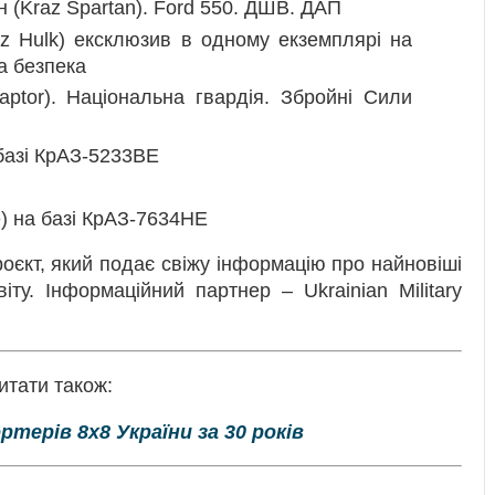
(Kraz Spartan). Ford 550. ДШВ. ДАП
z Hulk) ексклюзив в одному екземплярі на
а безпека
aptor). Національна гвардія. Збройні Сили
 базі КрАЗ-5233ВЕ
e) на базі КрАЗ-7634НЕ
оєкт, який подає свіжу інформацію про найновіші
іту. Інформаційний партнер – Ukrainian Military
итати також:
терів 8х8 України за 30 років