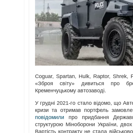
Coguar, Spartan, Hulk, Raptor, Shrek,
«Зброя світу» дивиться про бро
Кременчуцькому автозаводі.
У грудні 2021-го стало відомо, що Ав
кризи та отримав портфель замовле
повідомили
про придбання Державн
структурою Міноборони України, дво
Вартість контракту не стала військов