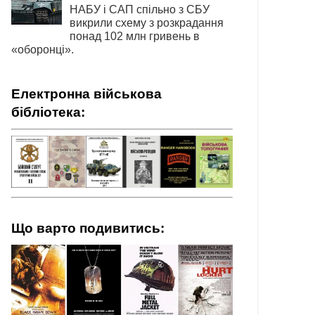
НАБУ і САП спільно з СБУ
викрили схему з розкрадання
понад 102 млн гривень в
«оборонці».
Електронна військова
бібліотека:
Що варто подивитись: