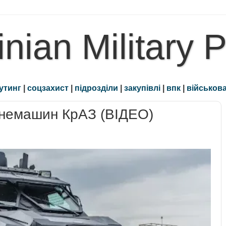
inian Military 
утинг
|
соцзахист
|
підрозділи
|
закупівлі
|
впк
|
військова
онемашин КрАЗ (ВІДЕО)