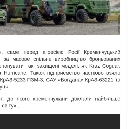
, саме перед агресією Росії Кременчуцький
я за масове спільне виробництво броньованих
понувати такі захищені моделі, як Kraz Coguar,
та Hurricane. Також підприємство частково взяло
 КрАЗ-5233 ПЗМ-3, САУ «Богдана» КрАЗ-63221 та
ун».
т, до якого кременчужани доклали найбільше
світу»...