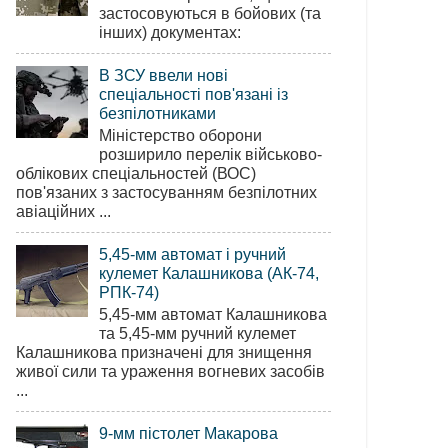
застосовуються в бойових (та
інших) документах:
В ЗСУ ввели нові
спеціальності пов'язані із
безпілотниками
Міністерство оборони
розширило перелік військово-
облікових спеціальностей (ВОС)
пов'язаних з застосуванням безпілотних
авіаційних ...
5,45-мм автомат і ручний
кулемет Калашникова (АК-74,
РПК-74)
5,45-мм автомат Калашникова
та 5,45-мм ручний кулемет
Калашникова призначені для знищення
живої сили та ураження вогневих засобів
...
9-мм пістолет Макарова