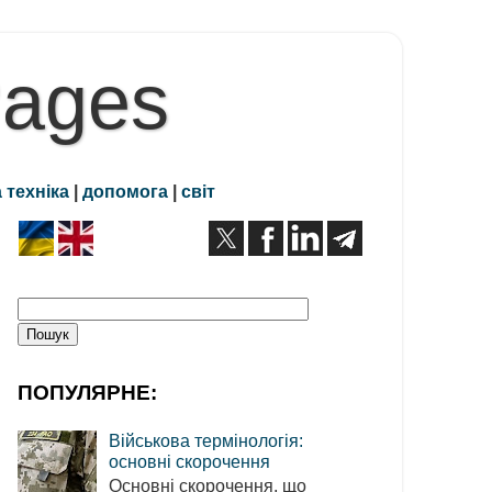
Pages
 техніка
|
допомога
|
світ
ПОПУЛЯРНЕ:
Військова термінологія:
основні скорочення
Основні скорочення, що