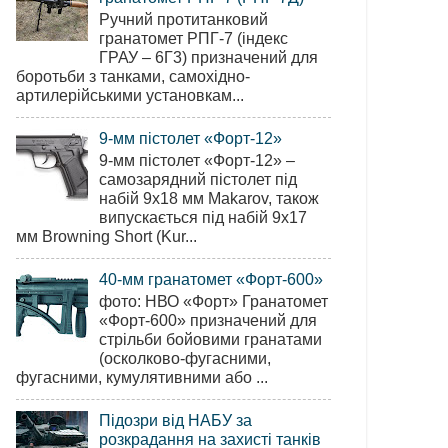
Ручний протитанковий
гранатомет РПГ-7 (індекс
ГРАУ – 6Г3) призначений для
боротьби з танками, самохідно-
артилерійськими установкам...
9-мм пістолет «Форт-12»
9-мм пістолет «Форт-12» –
самозарядний пістолет під
набій 9х18 мм Makarov, також
випускається під набій 9х17
мм Browning Short (Kur...
40-мм гранатомет «Форт-600»
фото: НВО «Форт» Гранатомет
«Форт-600» призначений для
стрільби бойовими гранатами
(осколково-фугасними,
фугасними, кумулятивними або ...
Підозри від НАБУ за
розкрадання на захисті танків