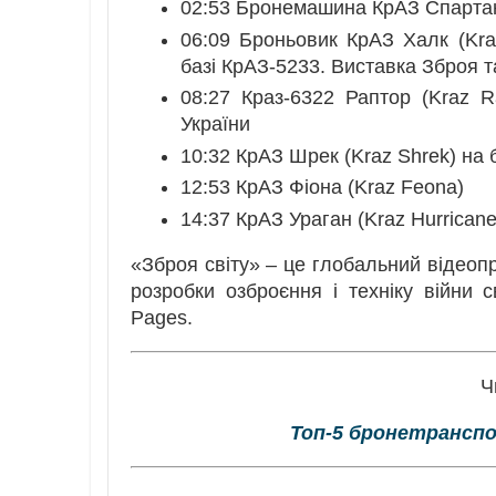
02:53 Бронемашина КрАЗ Спартан 
06:09 Броньовик КрАЗ Халк (Kra
базі КрАЗ-5233. Виставка Зброя т
08:27 Краз-6322 Раптор (Kraz R
України
10:32 КрАЗ Шрек (Kraz Shrek) на
12:53 КрАЗ Фіона (Kraz Feona)
14:37 КрАЗ Ураган (Kraz Hurrican
«Зброя світу» – це глобальний відеопр
розробки озброєння і техніку війни св
Pages.
Ч
Топ-5 бронетранспор