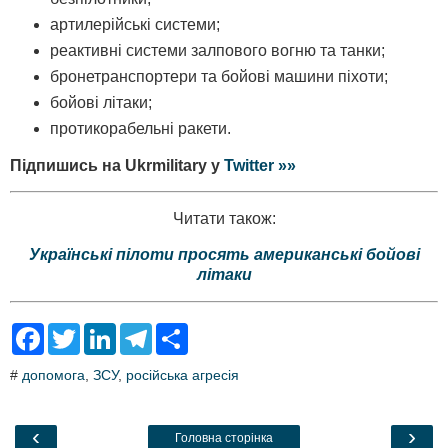
артилерійські системи;
реактивні системи залпового вогню та танки;
бронетранспортери та бойові машини піхоти;
бойові літаки;
протикорабельні ракети.
Підпишись на Ukrmilitary у
Twitter »»
Читати також:
Українські пілоти просять американські бойові
літаки
F
T
L
T
S
a
w
i
e
h
c
i
n
l
a
#
допомога
,
ЗСУ
,
російська агресія
e
t
k
e
r
b
t
e
g
e
o
e
d
r
o
r
I
a
‹
›
Головна сторінка
k
n
m