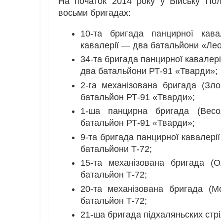
На початок 2014 року у Війську По
восьми бригадах:
10-та бригада панцирної кавал
кавалерії — два батальйони «Ле
34-та бригада панцирної кавалерії
два батальйони РТ-91 «Тварди»;
2-га механізована бригада (Зло
батальйон РТ-91 «Тварди»;
1-ша панцирна бригада (Весо
батальйон РТ-91 «Тварди»;
9-та бригада панцирної кавалерії
батальйони Т-72;
15-та механізована бригада (О
батальйон Т-72;
20-та механізована бригада (М
батальйон Т-72;
21-ша бригада підхаляньских стр