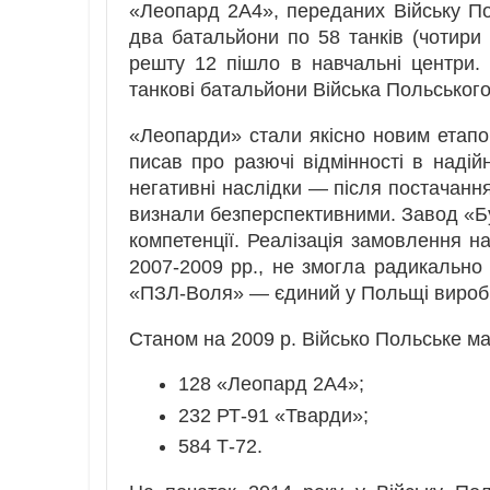
«Леопард 2А4», переданих Війську П
два батальйони по 58 танків (чотири 
решту 12 пішло в навчальні центри. 
танкові батальйони Війська Польського
«Леопарди» стали якісно новим етапо
писав про разючі відмінності в надійн
негативні наслідки — після постачання 
визнали безперспективними. Завод «Б
компетенції. Реалізація замовлення н
2007-2009 рр., не змогла радикально 
«ПЗЛ-Воля» — єдиний у Польщі виробни
Станом на 2009 р. Військо Польське ма
128 «Леопард 2А4»;
232 РТ-91 «Тварди»;
584 Т-72.