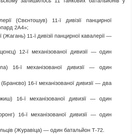
льскому залишилось 11 танкових батальйонів у
ерії (Свєнтошув) 11-ї дивізії панцирної
опард 2А4»;
 (Жагань) 11-ї дивізії панцирної кавалерії —
цєнєц) 12-ї механізованої дивизії — один
ла) 16-ї механізованої дивизії — один
 (Бранєво) 16-ї механізованої дивизії — два
жиш) 16-ї механізованої дивизії — один
оронг) 16-ї механізованої дивизії — один
ільців (Журавіца) — один батальйон Т-72.