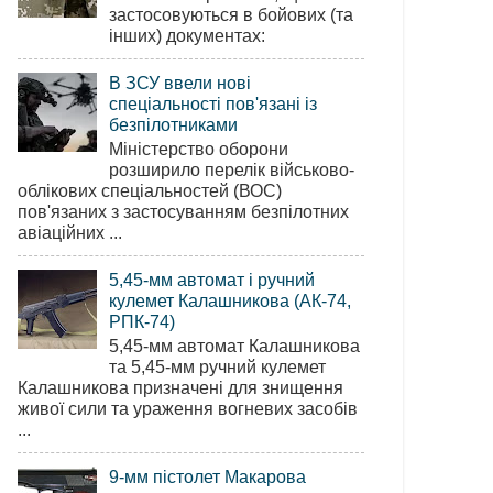
застосовуються в бойових (та
інших) документах:
В ЗСУ ввели нові
спеціальності пов'язані із
безпілотниками
Міністерство оборони
розширило перелік військово-
облікових спеціальностей (ВОС)
пов'язаних з застосуванням безпілотних
авіаційних ...
5,45-мм автомат і ручний
кулемет Калашникова (АК-74,
РПК-74)
5,45-мм автомат Калашникова
та 5,45-мм ручний кулемет
Калашникова призначені для знищення
живої сили та ураження вогневих засобів
...
9-мм пістолет Макарова