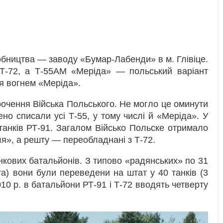
обництва — заводу «Бумар-Лабенди» в м. Глівіце.
 Т-72, а Т-55АМ «Меріда» — польський варіант
ня вогнем «Меріда».
очення Війська Польського. Не могло це оминути
ено списали усі Т-55, у тому числі й «Меріда». У
танків РТ-91. Загалом Військо Польске отримало
ля», а решту — переобладнані з Т-72.
кових батальйонів. З типово «радянських» по 31
та) вони були переведени на штат у 40 танків (3
010 р. в батальйони РТ-91 і Т-72 вводять четверту