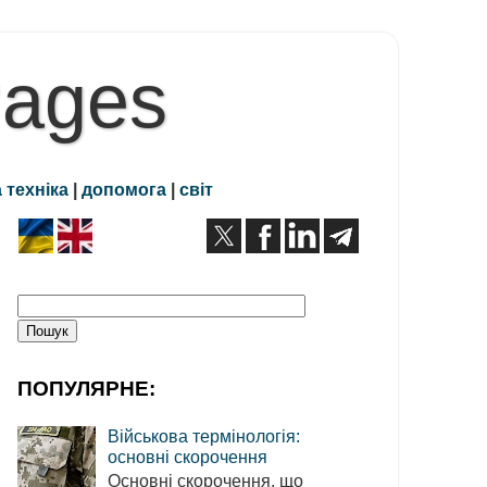
Pages
 техніка
|
допомога
|
світ
ПОПУЛЯРНЕ:
Військова термінологія:
основні скорочення
Основні скорочення, що