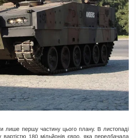
ти лише першу частину цього плану. В листопаді
у вартістю 180 мільйонів євро, яка передбачала