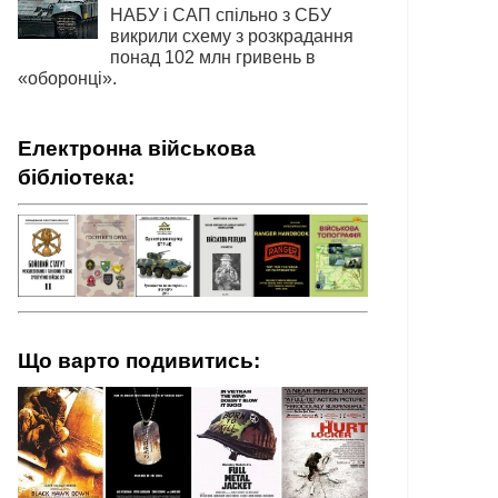
НАБУ і САП спільно з СБУ
викрили схему з розкрадання
понад 102 млн гривень в
«оборонці».
Електронна військова
бібліотека:
Що варто подивитись: