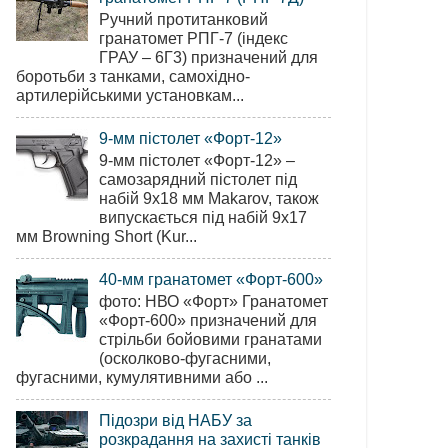
Ручний протитанковий
гранатомет РПГ-7 (індекс
ГРАУ – 6Г3) призначений для
боротьби з танками, самохідно-
артилерійськими установкам...
9-мм пістолет «Форт-12»
9-мм пістолет «Форт-12» –
самозарядний пістолет під
набій 9х18 мм Makarov, також
випускається під набій 9х17
мм Browning Short (Kur...
40-мм гранатомет «Форт-600»
фото: НВО «Форт» Гранатомет
«Форт-600» призначений для
стрільби бойовими гранатами
(осколково-фугасними,
фугасними, кумулятивними або ...
Підозри від НАБУ за
розкрадання на захисті танків