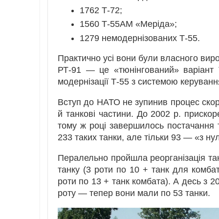
1762 Т-72;
1560 Т-55АМ «Меріда»;
1279 немодернізованих Т-55.
Практично усі вони були власного вир
РТ-91 — це «тюнінгований» варіант
модернізації Т-55 з системою керуван
Вступ до НАТО не зупинив процес скор
й танкові частини. До 2002 р. прискор
тому ж році завершилось постачання 
233 таких танки, але тільки 93 — «з ну
Пералельно пройшла реорганізація тан
танку (3 роти по 10 + танк для комба
роти по 13 + танк комбата). А десь з 2
роту — тепер вони мали по 53 танки.