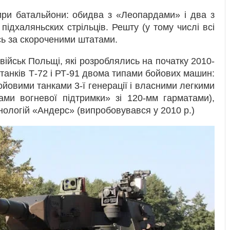
ри батальйони: обидва з «Леопардами» і два з
 підхаляньских стрільців. Решту (у тому числі всі
ь за скороченими штатами.
 військ Польщі, які розроблялись на початку 2010-
 танків Т-72 і РТ-91 двома типами бойових машин:
овими танками 3-ї генерації і власними легкими
ми вогневої підтримки» зі 120-мм гарматами),
нологій «Андерс» (випробовувався у 2010 р.)