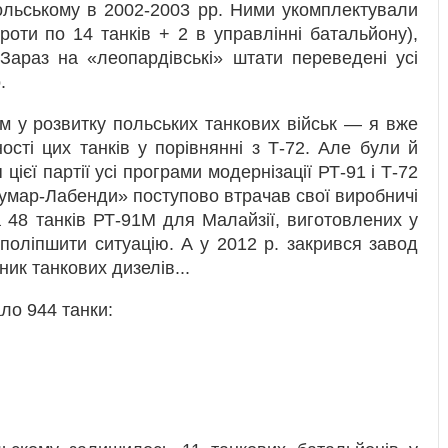
ольському в 2002-2003 рр. Ними укомплектували
роти по 14 танків + 2 в управлінні батальйону),
Зараз на «леопардівські» штати переведені усі
.
м у розвитку польських танкових військ — я вже
ості цих танків у порівнянні з Т-72. Але були й
цієї партії усі програми модернізації РТ-91 і Т-72
умар-Лабенди» поступово втрачав свої виробничі
а 48 танків РТ-91М для Малайзії, виготовлених у
поліпшити ситуацію. А у 2012 р. закрився завод
к танкових дизелів...
ло 944 танки: