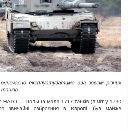
одночасно експлуатуватиме два зовсім різних
 танків
о НАТО — Польща мала 1717 танків (ліміт у 1730
ро звичайні озброєння в Європі, був майже