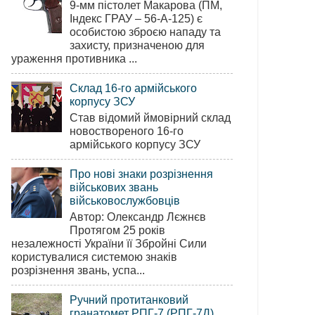
9-мм пістолет Макарова (ПМ,
Індекс ГРАУ – 56-А-125) є
особистою зброєю нападу та
захисту, призначеною для
ураження противника ...
Склад 16-го армійського
корпусу ЗСУ
Став відомий ймовірний склад
новоствореного 16-го
армійського корпусу ЗСУ
Про нові знаки розрізнення
військових звань
військовослужбовців
Автор: Олександр Лєжнєв
Протягом 25 років
незалежності України її Збройні Сили
користувалися системою знаків
розрізнення звань, успа...
Ручний протитанковий
гранатомет РПГ-7 (РПГ-7Д)