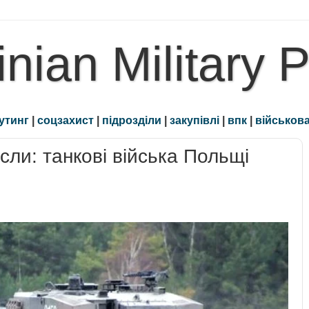
inian Military 
утинг
|
соцзахист
|
підрозділи
|
закупівлі
|
впк
|
військова
сли: танкові війська Польщі