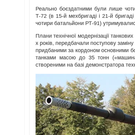
Реально боєздатними були лише чоти
Т-72 (в 15-й мехбригаді і 21-й бригаді
чотири батальйони РТ-91) утримувалис
Плани технічної модернізації танкових
х років, передбачали поступову заміну
придбаними за кордоном основними бой
танками масою до 35 тонн («машина
створеними на базі демонстратора тех