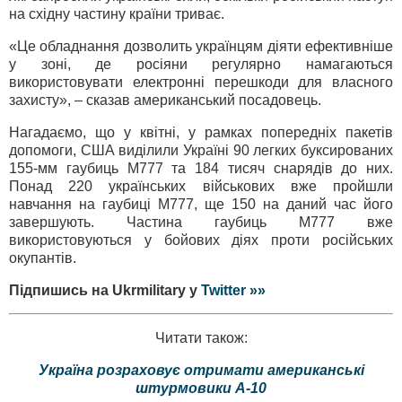
на східну частину країни триває.
«Це обладнання дозволить українцям діяти ефективніше
у зоні, де росіяни регулярно намагаються
використовувати електронні перешкоди для власного
захисту», – сказав американський посадовець.
Нагадаємо, що у квітні, у рамках попередніх пакетів
допомоги, США виділили Україні 90 легких буксированих
155-мм гаубиць М777 та 184 тисяч снарядів до них.
Понад 220 українських військових вже пройшли
навчання на гаубиці М777, ще 150 на даний час його
завершують. Частина гаубиць М777 вже
використовуються у бойових діях проти російських
окупантів.
Підпишись на Ukrmilitary у
Twitter »»
Читати також:
Україна розраховує отримати американські
штурмовики A-10