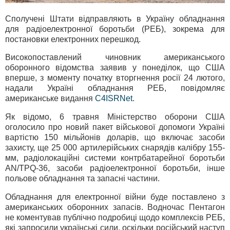
Сполучені Штати відправляють в Україну обладнання
для радіоелектронної боротьби (РЕБ), зокрема для
постановки електронних перешкод.
Високопоставлений чиновник американського
оборонного відомства заявив у понеділок, що США
вперше, з моменту початку вторгнення росії 24 лютого,
надали Україні обладнання РЕБ, повідомляє
американське видання
C4ISRNet
.
Як відомо, 6 травня Міністерство оборони США
оголосило про новий пакет військової допомоги Україні
вартістю 150 мільйонів доларів, що включає засоби
захисту, ще 25 000 артилерійських снарядів калібру 155-
мм, радіолокаційні системи контрбатарейної боротьби
AN/TPQ-36, засоби радіоелектронної боротьби, інше
польове обладнання та запасні частини.
Обладнання для електронної війни буде поставлено з
американських оборонних запасів. Водночас Пентагон
не коментував публічно подробиці щодо комплексів РЕБ,
які запросили українські сили, оскільки російський наступ