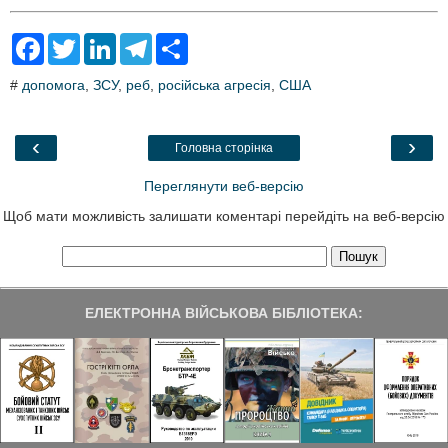
F
T
L
T
S
a
w
i
e
h
c
i
n
l
a
#
допомога
,
ЗСУ
,
реб
,
російська агресія
,
США
e
t
k
e
r
b
t
e
g
e
o
e
d
r
o
r
I
a
‹
›
Головна сторінка
k
n
m
Переглянути веб-версію
Щоб мати можливість залишати коментарі перейдіть на веб-версію
ЕЛЕКТРОННА ВІЙСЬКОВА БІБЛІОТЕКА: