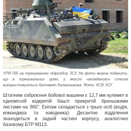
YPR-765 на тренуваннях підрозділу ЗСУ. На фото можна побачити,
що в тренувальних цілях, у якості «вкладеного» ствола
використовується Автомат Калашникова. Фото: КСВ ЗСУ
Штатним озброєння бойової машини є 12,7 мм кулемет в
одномісній відкритій башті прикритій броньовими
листами на 360°. Екіпаж складається з трьох осіб (водія,
командира та навідника). Десантне відділення
знаходиться в задній частині корпусу, аналогічно
базовому БТР М113.