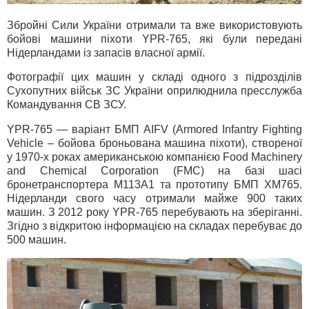
Збройні Сили України отримали та вже використовують
бойові машини піхоти YPR-765, які були передані
Нідерландами із запасів власної армії.
Фотографії цих машин у складі одного з підрозділів
Сухопутних військ ЗС України оприлюднила пресслужба
Командування СВ ЗСУ.
YPR-765 — варіант БМП AIFV (Armored Infantry Fighting
Vehicle – бойова броньована машина піхоти), створеної
у 1970-х роках американською компанією Food Machinery
and Chemical Corporation (FMC) на базі шасі
бронетранспортера М113А1 та прототипу БМП ХМ765.
Нідерланди свого часу отримали майже 900 таких
машин. З 2012 року YPR-765 перебувають на зберіганні.
Згідно з відкритою інформацією на складах перебуває до
500 машин.