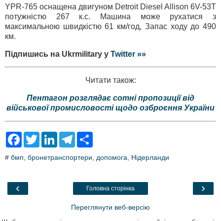
YPR-765 оснащена двигуном Detroit Diesel Allison 6V-53T
потужністю 267 к.с. Машина може рухатися з
максимальною швидкістю 61 км/год, Запас ходу до 490
км.
Підпишись на Ukrmilitary у
Twitter »»
Читати також:
Пентагон розглядає сотні пропозиції від
військової промисловості щодо озброєння України
F
T
L
T
S
a
w
i
e
h
c
i
n
l
a
#
бмп
,
бронетранспортери
,
допомога
,
Нідерланди
e
t
k
e
r
b
t
e
g
e
o
e
d
r
o
r
I
a
‹
›
Головна сторінка
k
n
m
Переглянути веб-версію