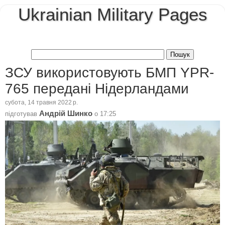
Ukrainian Military Pages
ЗСУ використовують БМП YPR-
765 передані Нідерландами
субота, 14 травня 2022 р.
Андрій Шинко
підготував
о
17:25