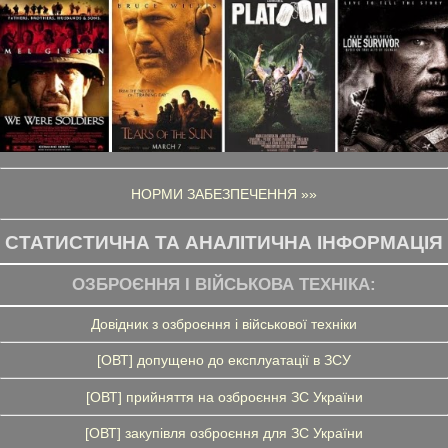
НОРМИ ЗАБЕЗПЕЧЕННЯ »»
СТАТИСТИЧНА ТА АНАЛІТИЧНА ІНФОРМАЦІЯ
ОЗБРОЄННЯ І ВІЙСЬКОВА ТЕХНІКА:
Довідник з озброєння і військової техніки
[ОВТ] допущено до експлуатації в ЗСУ
[ОВТ] прийняття на озброєння ЗС України
[ОВТ] закупівля озброєння для ЗС України