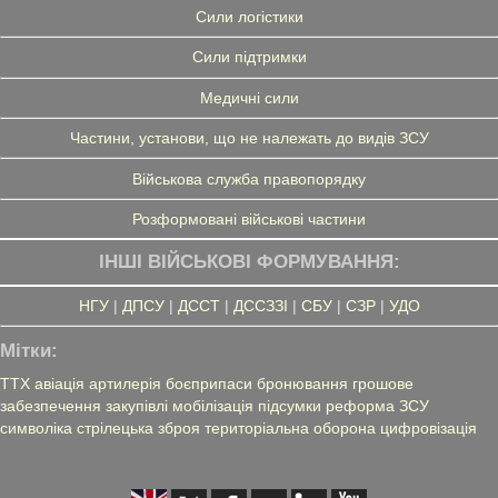
Сили логістики
Сили підтримки
Медичні сили
Частини, установи, що не належать до видів ЗСУ
Військова служба правопорядку
Розформовані військові частини
ІНШІ ВІЙСЬКОВІ ФОРМУВАННЯ:
НГУ
|
ДПСУ
|
ДССТ
|
ДССЗЗІ
|
СБУ
|
СЗР
|
УДО
Мітки:
ТТХ
авіація
артилерія
боєприпаси
бронювання
грошове
забезпечення
закупівлі
мобілізація
підсумки
реформа ЗСУ
символіка
стрілецька зброя
територіальна оборона
цифровізація