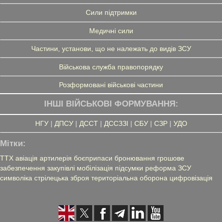
Сили підтримки
Медичні сили
Частини, установи, що не належать до видів ЗСУ
Військова служба правопорядку
Розформовані військові частини
ІНШІ ВІЙСЬКОВІ ФОРМУВАННЯ:
НГУ
|
ДПСУ
|
ДССТ
|
ДССЗЗІ
|
СБУ
|
СЗР
|
УДО
Мітки:
ТТХ
авіація
артилерія
боєприпаси
бронювання
грошове
забезпечення
закупівлі
мобілізація
підсумки
реформа ЗСУ
символіка
стрілецька зброя
територіальна оборона
цифровізація