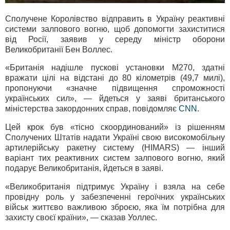
Сполучене Королівство відправить в Україну реактивні
системи залпового вогню, щоб допомогти захиститися
від Росії, заявив у середу міністр оборони
Великобританії Бен Воллес.
«Британія надішле пускові установки M270, здатні
вражати цілі на відстані до 80 кілометрів (49,7 милі),
пропонуючи «значне підвищення спроможності
українських сил», — йдеться у заяві британського
міністерства закордонних справ, повідомляє
CNN
.
Цей крок був «тісно скоординований» із рішенням
Сполучених Штатів надати Україні свою високомобільну
артилерійську ракетну систему (HIMARS) — інший
варіант тих реактивних систем залпового вогню, який
подарує Великобританія, йдеться в заяві.
«Великобританія підтримує Україну і взяла на себе
провідну роль у забезпеченні героїчних українських
військ життєво важливою зброєю, яка їм потрібна для
захисту своєї країни», — сказав Уоллес.