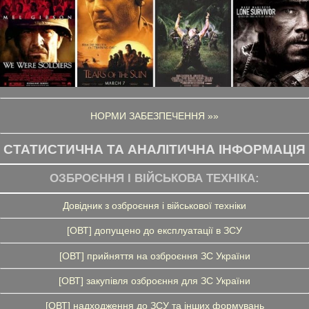
НОРМИ ЗАБЕЗПЕЧЕННЯ »»
СТАТИСТИЧНА ТА АНАЛІТИЧНА ІНФОРМАЦІЯ
ОЗБРОЄННЯ І ВІЙСЬКОВА ТЕХНІКА:
Довідник з озброєння і військової техніки
[ОВТ] допущено до експлуатації в ЗСУ
[ОВТ] прийняття на озброєння ЗС України
[ОВТ] закупівля озброєння для ЗС України
[ОВТ] надходження до ЗСУ та інших формувань