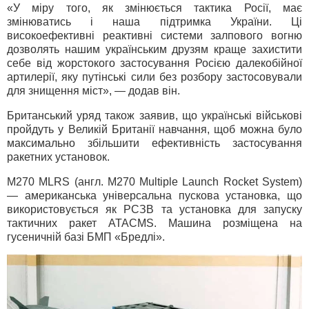
«У міру того, як змінюється тактика Росії, має
змінюватись і наша підтримка України. Ці
високоефективні реактивні системи залпового вогню
дозволять нашим українським друзям краще захистити
себе від жорстокого застосування Росією далекобійної
артилерії, яку путінські сили без розбору застосовували
для знищення міст», — додав він.
Британський уряд також заявив, що українські військові
пройдуть у Великій Британії навчання, щоб можна було
максимально збільшити ефективність застосування
ракетних установок.
M270 MLRS (англ. M270 Multiple Launch Rocket System)
— американська універсальна пускова установка, що
використовується як РСЗВ та установка для запуску
тактичних ракет ATACMS. Машина розміщена на
гусеничній базі БМП «Бредлі».