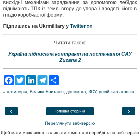
висхідні механізми заряджання за допомогою лебідок
піднімають ТПК із землі вгору до упора і вводять його в
гніздо коробчастої ферми.
Підпишись на Ukrmilitary у
Twitter »»
Читати також:
Україна підписала контракт на постачання САУ
Zuzana 2
F
T
L
T
S
a
w
i
e
h
c
i
n
l
a
#
артилерія
,
Велика Британія
,
допомога
,
ЗСУ
,
російська агресія
e
t
k
e
r
b
t
e
g
e
o
e
d
r
o
r
I
a
‹
›
Головна сторінка
k
n
m
Переглянути веб-версію
Щоб мати можливість залишати коментарі перейдіть на веб-версію