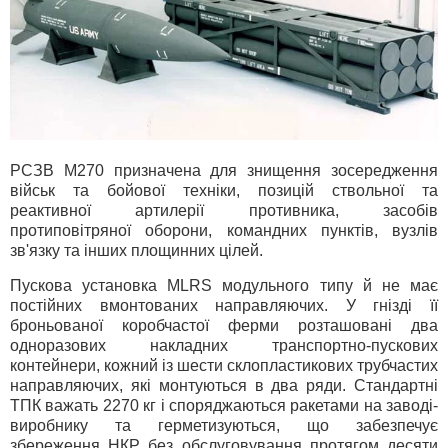
РСЗВ M270 призначена для знищення зосередження
військ та бойової техніки, позицій ствольної та
реактивної артилерії противника, засобів
протиповітряної оборони, командних пунктів, вузлів
зв'язку та інших площинних цілей.
Пускова установка MLRS модульного типу й не має
постійних вмонтованих направляючих. У гнізді її
броньованої коробчастої ферми розташовані два
одноразових накладних транспортно-пускових
контейнери, кожний із шести склопластикових трубчастих
направляючих, які монтуються в два ряди. Стандартні
ТПК важать 2270 кг і споряджаються ракетами на заводі-
виробнику та герметизуються, що забезпечує
збереження НКР без обслуговування протягом десяти