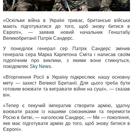
«Оскільки війна в Україні триває, британські війська
мають підготуватися до того, щоб знову битися в
Європі», — заявив новий начальник Генштабу
Великобританії Патрік Сандерс.
У понеділок генерал сер Патрік Сандерс змінив
генерала сера Марка Карлетона Сміта і написав своїм
підопічним про виклики, з якими вони стикнуться,
повідомляє
Sky News
.
«Вторгнення Росії в Україну підкреслює нашу основну
мету — захист Великої Британії. Для цього треба бути
готовим воювати та вигравати війни на суші», — сказав
він.
«Тепер є пекучий імператив створити армію, здатну
воювати разом із нашими союзниками та перемогти
Росію в битві, — наголосив Сандерс. — Ми — покоління,
яке має підготувати армію до того, щоб знову битися в
Європі».