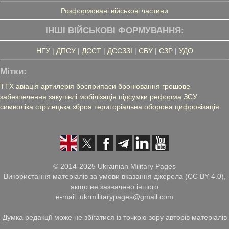
Розформовані військові частини
ІНШІ ВІЙСЬКОВІ ФОРМУВАННЯ:
НГУ
|
ДПСУ
|
ДССТ
|
ДССЗЗІ
|
СБУ
|
СЗР
|
УДО
Мітки:
ТТХ
авіація
артилерія
боєприпаси
бронювання
грошове
забезпечення
закупівлі
мобілізація
підсумки
реформа ЗСУ
символіка
стрілецька зброя
територіальна оборона
цифровізація
© 2014-2025 Ukrainian Military Pages
Використання матеріалів за умови вказання джерела (CC BY 4.0),
якщо не зазначено іншого
e-mail: ukrmilitarypages@gmail.com
Думка редакції може не збігатися із точкою зору авторів матеріалів