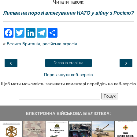
Читати також:
Литва на порозі втягування НАТО у війну з Росією?
F
T
L
T
S
a
w
i
e
h
c
i
n
l
a
#
Велика Британія
,
російська агресія
e
t
k
e
r
b
t
e
g
e
o
e
d
r
o
r
I
a
‹
›
Головна сторінка
k
n
m
Переглянути веб-версію
Щоб мати можливість залишати коментарі перейдіть на веб-версію
ЕЛЕКТРОННА ВІЙСЬКОВА БІБЛІОТЕКА: