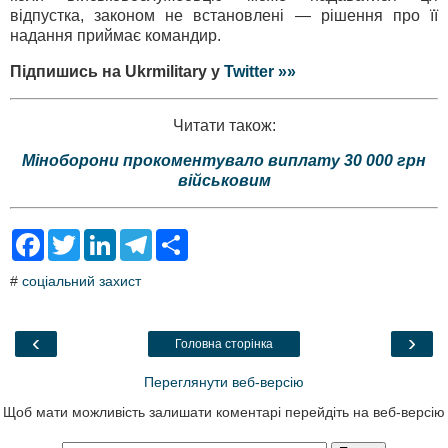
відпустка, законом не встановлені — рішення про її
надання приймає командир.
Підпишись на Ukrmilitary у
Twitter »»
Читати також:
Міноборони прокоментувало виплату 30 000 грн
військовим
F
T
L
T
S
a
w
i
e
h
c
i
n
l
a
#
соціальний захист
e
t
k
e
r
b
t
e
g
e
o
e
d
r
o
r
I
a
‹
›
Головна сторінка
k
n
m
Переглянути веб-версію
Щоб мати можливість залишати коментарі перейдіть на веб-версію