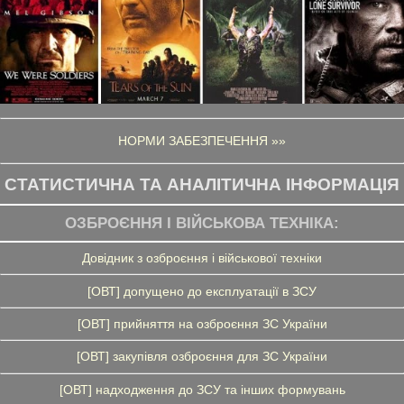
НОРМИ ЗАБЕЗПЕЧЕННЯ »»
СТАТИСТИЧНА ТА АНАЛІТИЧНА ІНФОРМАЦІЯ
ОЗБРОЄННЯ І ВІЙСЬКОВА ТЕХНІКА:
Довідник з озброєння і військової техніки
[ОВТ] допущено до експлуатації в ЗСУ
[ОВТ] прийняття на озброєння ЗС України
[ОВТ] закупівля озброєння для ЗС України
[ОВТ] надходження до ЗСУ та інших формувань