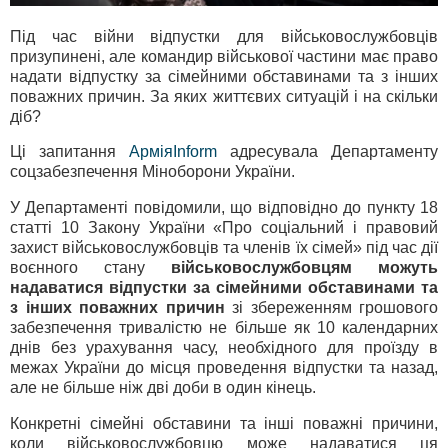
Під час війни відпустки для військовослужбовців
призупинені, але командир військової частини має право
надати відпустку за сімейними обставинами та з інших
поважних причин. За яких життєвих ситуацій і на скільки
діб?
Ці запитання
АрміяInform
адресувала Департаменту
соцзабезпечення Міноборони України.
У Департаменті повідомили, що відповідно до пункту 18
статті 10 Закону України «Про соціальний і правовий
захист військовослужбовців та членів їх сімей» під час дії
воєнного стану
військовослужбовцям можуть
надаватися відпустки за сімейними обставинами та
з інших поважних причин
зі збереженням грошового
забезпечення тривалістю не більше як 10 календарних
днів без урахування часу, необхідного для проїзду в
межах України до місця проведення відпустки та назад,
але не більше ніж дві доби в один кінець.
Конкретні сімейні обставини та інші поважні причини,
коли військовослужбовцю може надаватися ця