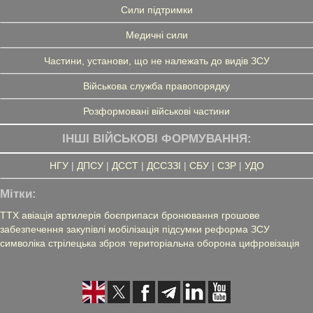
Сили підтримки
Медичні сили
Частини, установи, що не належать до видів ЗСУ
Військова служба правопорядку
Розформовані військові частини
ІНШІ ВІЙСЬКОВІ ФОРМУВАННЯ:
НГУ
|
ДПСУ
|
ДССТ
|
ДССЗЗІ
|
СБУ
|
СЗР
|
УДО
Мітки:
ТТХ
авіація
артилерія
боєприпаси
бронювання
грошове
забезпечення
закупівлі
мобілізація
підсумки
реформа ЗСУ
символіка
стрілецька зброя
територіальна оборона
цифровізація