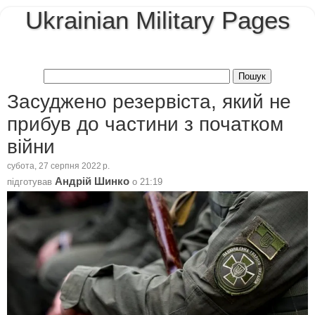
Ukrainian Military Pages
Засуджено резервіста, який не
прибув до частини з початком
війни
субота, 27 серпня 2022 р.
Андрій Шинко
підготував
о
21:19