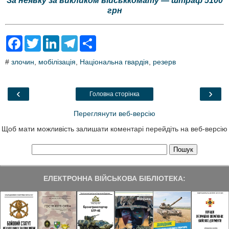
За неявку за викликом військкомату — штраф 5100
грн
F
T
L
T
S
a
w
i
e
h
c
i
n
l
a
#
злочин
,
мобілізація
,
Національна гвардія
,
резерв
e
t
k
e
r
b
t
e
g
e
o
e
d
r
o
r
I
a
‹
›
Головна сторінка
k
n
m
Переглянути веб-версію
Щоб мати можливість залишати коментарі перейдіть на веб-версію
ЕЛЕКТРОННА ВІЙСЬКОВА БІБЛІОТЕКА: