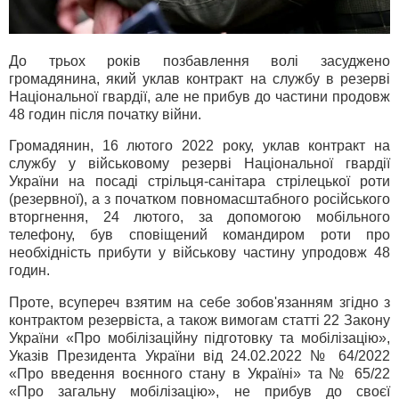
До трьох років позбавлення волі засуджено
громадянина, який уклав контракт на службу в резерві
Національної гвардії, але не прибув до частини продовж
48 годин після початку війни.
Громадянин, 16 лютого 2022 року, уклав контракт на
службу у військовому резерві Національної гвардії
України на посаді стрільця-санітара стрілецької роти
(резервної), а з початком повномасштабного російського
вторгнення, 24 лютого, за допомогою мобільного
телефону, був сповіщений командиром роти про
необхідність прибути у військову частину упродовж 48
годин.
Проте, всупереч взятим на себе зобов'язанням згідно з
контрактом резервіста, а також вимогам статті 22 Закону
України «Про мобілізаційну підготовку та мобілізацію»,
Указів Президента України від 24.02.2022 № 64/2022
«Про введення воєнного стану в Україні» та № 65/22
«Про загальну мобілізацію», не прибув до своєї