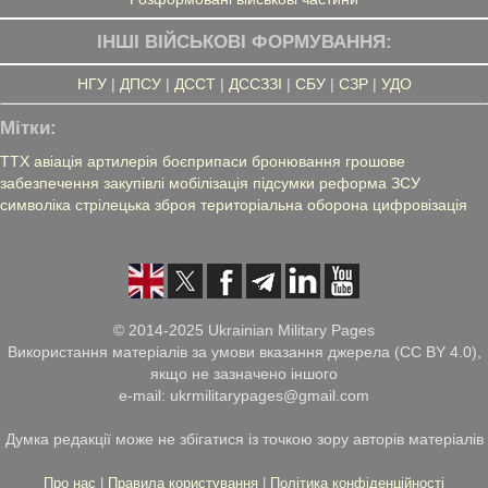
ІНШІ ВІЙСЬКОВІ ФОРМУВАННЯ:
НГУ
|
ДПСУ
|
ДССТ
|
ДССЗЗІ
|
СБУ
|
СЗР
|
УДО
Мітки:
ТТХ
авіація
артилерія
боєприпаси
бронювання
грошове
забезпечення
закупівлі
мобілізація
підсумки
реформа ЗСУ
символіка
стрілецька зброя
територіальна оборона
цифровізація
© 2014-2025 Ukrainian Military Pages
Використання матеріалів за умови вказання джерела (CC BY 4.0),
якщо не зазначено іншого
e-mail: ukrmilitarypages@gmail.com
Думка редакції може не збігатися із точкою зору авторів матеріалів
Про нас
|
Правила користування
|
Політика конфіденційності