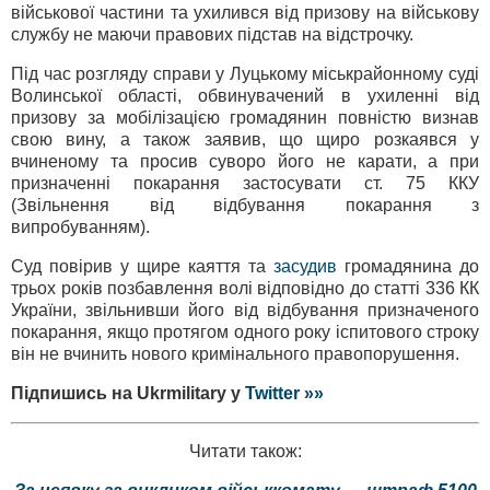
військової частини та ухилився від призову на військову
службу не маючи правових підстав на відстрочку.
Під час розгляду справи у Луцькому міськрайонному суді
Волинської області, обвинувачений в ухиленні від
призову за мобілізацією громадянин повністю визнав
свою вину, а також заявив, що щиро розкаявся у
вчиненому та просив суворо його не карати, а при
призначенні покарання застосувати ст. 75 ККУ
(Звільнення від відбування покарання з
випробуванням).
Суд повірив у щире каяття та
засудив
громадянина до
трьох років позбавлення волі відповідно до статті 336 КК
України, звільнивши його від відбування призначеного
покарання, якщо протягом одного року іспитового строку
він не вчинить нового кримінального правопорушення.
Підпишись на Ukrmilitary у
Twitter »»
Читати також: