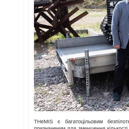
THeMIS є багатоцільовим безпіло
призначеним для зменшення кількості 