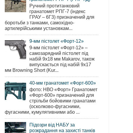
Ручний протитанковий
гранатомет РПГ-7 (індекс
ГРАУ – 6Г3) призначений для
боротьби з танками, самохідно-
артилерійськими установкам...
9-мм пістолет «Форт-12»
9-мм пістолет «Форт-12» –
самозарядний пістолет під
набій 9х18 мм Makarov, також
випускається під набій 9х17
мм Browning Short (Kur...
40-мм гранатомет «Форт-600»
фото: НВО «Форт» Гранатомет
«Форт-600» призначений для
стрільби бойовими гранатами
(осколково-фугасними,
фугасними, кумулятивними або ...
Підозри від НАБУ за
розкрадання на захисті танків