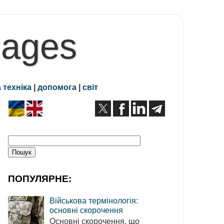
Pages
 техніка
|
допомога
|
світ
ПОПУЛЯРНЕ:
Військова термінологія:
основні скорочення
Основні скорочення, що