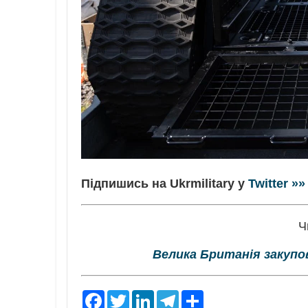
Підпишись на Ukrmilitary у
Twitter »»
Ч
Велика Британія закупо
F
T
L
T
S
a
w
i
e
h