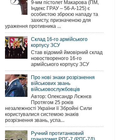
9-мм пістолет Макарова (ПМ,
Індекс ГРАУ – 56-А-125) є
особистою зброєю нападу та
захисту, призначеною для
ураження противника ...
Склад 16-го армійського
корпусу ЗСУ
Став відомий ймовірний склад
новоствореного 16-го
армійського корпусу ЗСУ
Про нові знаки розрізнення
військових звань
військовослужбовців
Автор: Олександр Лєжнєв
Протягом 25 років
незалежності України її Збройні Сили
користувалися системою знаків
розрізнення звань, успа...
Ручний протитанковий
гранатомет РПГ-7 (РПГ-7Д)