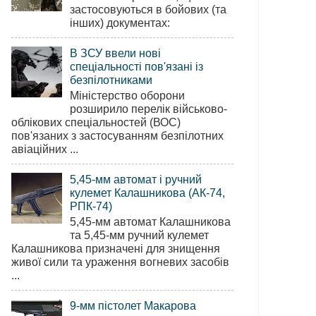
застосовуються в бойових (та
інших) документах:
В ЗСУ ввели нові
спеціальності пов'язані із
безпілотниками
Міністерство оборони
розширило перелік військово-
облікових спеціальностей (ВОС)
пов'язаних з застосуванням безпілотних
авіаційних ...
5,45-мм автомат і ручний
кулемет Калашникова (АК-74,
РПК-74)
5,45-мм автомат Калашникова
та 5,45-мм ручний кулемет
Калашникова призначені для знищення
живої сили та ураження вогневих засобів
...
9-мм пістолет Макарова