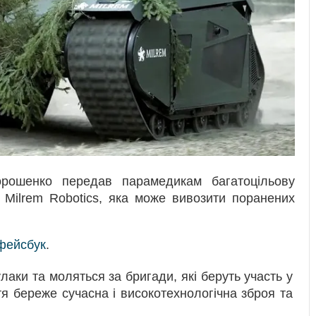
орошенко передав парамедикам багатоцільову
Milrem Robotics, яка може вивозити поранених
фейсбук
.
улаки та моляться за бригади, які беруть участь у
тя береже сучасна і високотехнологічна зброя та