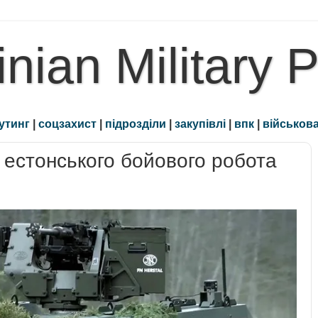
inian Military 
утинг
|
соцзахист
|
підрозділи
|
закупівлі
|
впк
|
військова
естонського бойового робота