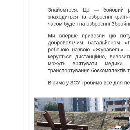
Знайомтеся. Це — бойовий ро
знаходиться на озброєнні країн
часом буде і на озброєнні Збройн
Ми вперше привезли цю потуж
добровольчим батальйоном «Г
робочою назвою «Журавель» — 
керується дистанційно, вивозит
можуть врятувати медики.
транспортування боєкомплектів т
Віримо у ЗСУ і робимо все для п