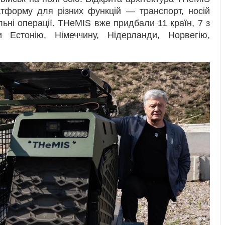
тформу для різних функцій — транспорт, носій
ьні операції. THeMIS вже придбали 11 країн, 7 з
Естонію, Німеччину, Нідерланди, Норвегію,