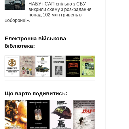
НАБУ і САП спільно з СБУ
викрили схему з розкрадання
понад 102 млн гривень в
«оборонці».
Електронна військова
бібліотека:
Що варто подивитись: