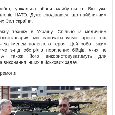
бот, унікальна зброя майбутнього. Він уже
-членів НАТО. Дуже сподіваюся, що найближчим
их Сил України.
ну техніку в Україну. Спільно із медичним
оспітальєри» ми започатковуємо проєкт під
за іменем полеглого героя. Цей робот, яким
име з-під обстрілів поранених бійців, яких не
 А також його використовуватимуть для
а виконання інших військових задач.
еремоги!