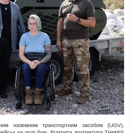
тним наземним транспортним засобом (UGV),
військ на полі бою. Відкрита архітектура THeMIS