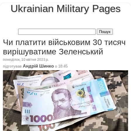
Ukrainian Military Pages
Чи платити військовим 30 тисяч
вирішуватиме Зеленський
понеділок, 10 квітня 2023 р.
Андрій Шинко
підготував
о
18:45