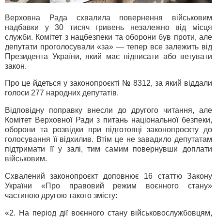
Верховна Рада схвалила повернення військовим
надбавки у 30 тисяч гривень незалежно від місця
служби. Комітет з нацбезпеки та оборони був проти, але
депутати проголосували «за» — тепер все залежить від
Президента України, який має підписати або ветувати
закон.
Про це йдеться у законопроєкті № 8312, за який віддали
голоси 277 народних депутатів.
Відповідну поправку внесли до другого читання, але
Комітет Верховної Ради з питань національної безпеки,
оборони та розвідки при підготовці законопроєкту до
голосування її відхилив. Втім це не завадило депутатам
підтримати її у залі, тим самим повернувши доплати
військовим.
Схвалений законопроєкт доповнює 16 статтю Закону
України «Про правовий режим воєнного стану»
частиною другою такого змісту:
«2. На період дії воєнного стану військовослужбовцям,