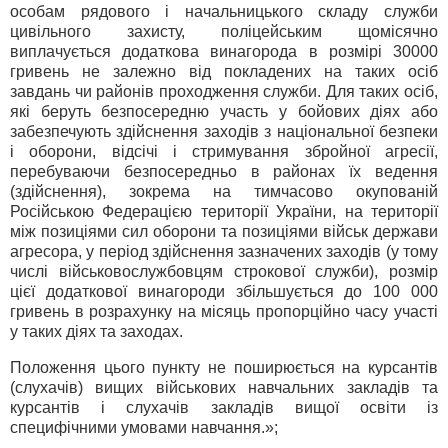
особам рядового і начальницького складу служби
цивільного захисту, поліцейським щомісячно
виплачується додаткова винагорода в розмірі 30000
гривень не залежно від покладених на таких осіб
завдань чи районів проходження служби. Для таких осіб,
які беруть безпосередню участь у бойових діях або
забезпечують здійснення заходів з національної безпеки
і оборони, відсічі і стримування збройної агресії,
перебуваючи безпосередньо в районах їх ведення
(здійснення), зокрема на тимчасово окупованій
Російською Федерацією території України, на території
між позиціями сил оборони та позиціями військ держави
агресора, у період здійснення зазначених заходів (у тому
числі військовослужбовцям строкової служби), розмір
цієї додаткової винагороди збільшується до 100 000
гривень в розрахунку на місяць пропорційно часу участі
у таких діях та заходах.
Положення цього пункту не поширюється на курсантів
(слухачів) вищих військових навчальних закладів та
курсантів і слухачів закладів вищої освіти із
специфічними умовами навчання.»;