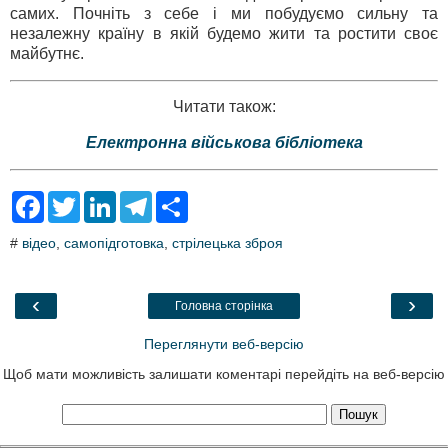
самих. Почніть з себе і ми побудуємо сильну та
незалежну країну в якій будемо жити та ростити своє
майбутнє.
Читати також:
Електронна військова бібліотека
F
T
L
T
S
a
w
i
e
h
c
i
n
l
a
#
відео
,
самопідготовка
,
стрілецька зброя
e
t
k
e
r
b
t
e
g
e
o
e
d
r
o
r
I
a
‹
›
Головна сторінка
k
n
m
Переглянути веб-версію
Щоб мати можливість залишати коментарі перейдіть на веб-версію