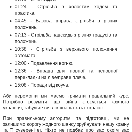
01:24 - Стрільба з холостим ходом та
практика.
04:45 - Базова вправа стрільби з різних
положень.
07:13 - Стрільба навскидь з різних градусів та
положень.
10:38 - Стрільба з верхнього положення
автомата.
12:00 - Подавлення вогню.
12:36 - Вправа для повної та неповної
перекладки на ліве/праве плече.
15:08 - Поради від коуча.
Аби перемогти ми маємо тримати правильний курс.
Потрібно розуміти, що війна стосується кожного
українця, забудьте вислів «наша хата з краю».
При правильному алгоритмі та підготовці, ми не
залишимо ворогу жодного шансу зруйнувати нашу країну
та її суверенітет. Ніхто не подбає про вас окрім вас