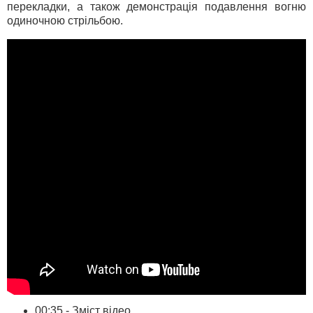
перекладки, а також демонстрація подавлення вогню
одиночною стрільбою.
00:35 - Зміст відео.