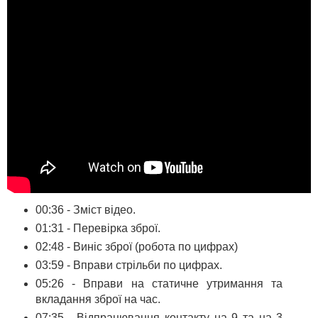
00:36 - Зміст відео.
01:31 - Перевірка зброї.
02:48 - Виніс зброї (робота по цифрах)
03:59 - Вправи стрільби по цифрах.
05:26 - Вправи на статичне утримання та
вкладання зброї на час.
07:35 - Відпрацювання контакту на 9 та на 3