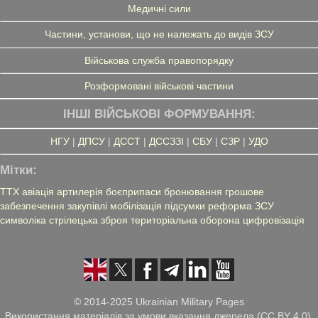
Медичні сили
Частини, установи, що не належать до видів ЗСУ
Військова служба правопорядку
Розформовані військові частини
ІНШІ ВІЙСЬКОВІ ФОРМУВАННЯ:
НГУ
|
ДПСУ
|
ДССТ
|
ДССЗЗІ
|
СБУ
|
СЗР
|
УДО
Мітки:
ТТХ
авіація
артилерія
боєприпаси
бронювання
грошове
забезпечення
закупівлі
мобілізація
підсумки
реформа ЗСУ
символіка
стрілецька зброя
територіальна оборона
цифровізація
© 2014-2025 Ukrainian Military Pages
Використання матеріалів за умови вказання джерела (CC BY 4.0),