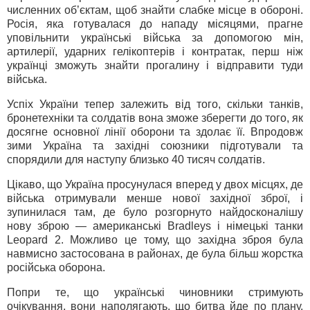
численних об’єктам, щоб знайти слабке місце в обороні.
Росія, яка готувалася до нападу місяцями, прагне
уповільнити українські війська за допомогою мін,
артилерії, ударних гелікоптерів і контратак, перш ніж
українці зможуть знайти прогалину і відправити туди
війська.
Успіх України тепер залежить від того, скільки танків,
бронетехніки та солдатів вона зможе зберегти до того, як
досягне основної лінії оборони та здолає її. Впродовж
зими Україна та західні союзники підготували та
спорядили для наступу близько 40 тисяч солдатів.
Цікаво, що Україна просунулася вперед у двох місцях, де
війська отримували менше нової західної зброї, і
зупинилася там, де було розгорнуто найдосконалішу
нову зброю — американські Bradleys і німецькі танки
Leopard 2. Можливо це тому, що західна зброя була
навмисно застосована в районах, де була більш жорстка
російська оборона.
Попри те, що українські чиновники стримують
очікування, вони наполягають, що битва йде по плану.