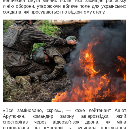
величезна смуга мінних полів, яка захищає російську
лінію оборони, утворюючи вбивче поле для українських
солдатів, які просуваються по відкритому степу.
«Все заміновано, скрізь», — каже лейтенант Ашот
Арутюнян, командир загону авіарозвідки, який
спостерігав через відеозв’язок дрона, як міна
розірвалася під «Бредлі» та зупинила просування