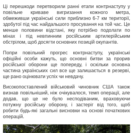
Ці перешкоди перетворили ранні етапи контрнаступу у
повільне криваве вигризання кожного метра,
обмеживши українські сили приблизно 6-7 км території,
здобутої під час найдальшого просування на той час. Це
менше половини відстані, яку потрібно подолати по
мінах і під невпинним російським артилерійським
обстрілом, щоб досягти основних позицій окупантів.
Попри повільний прогрес контрнаступу, українські
офіційні особи кажуть, що основні битви за прорив
російської оборони ще попереду, і оскільки основна
частина українських сил все ще залишається в резерві,
ще рано оцінювати успіх чи невдачу.
Високопоставлений військовий чиновник США також
визнав повільніший, ніж очікувалося, темп операції, але
додав, що це не було несподіваним, враховуючи
потужну російську оборону, і застеріг від того, щоб
робити будь-які загальні висновки на основі початкових
операцій.