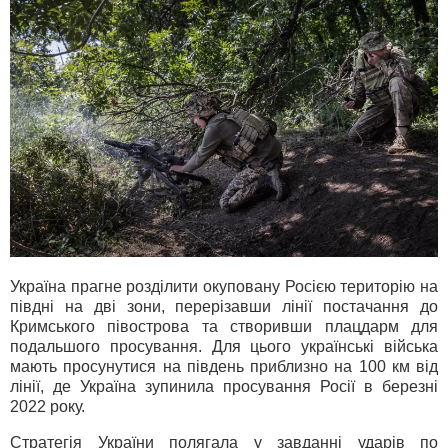
Україна прагне розділити окуповану Росією територію на
півдні на дві зони, перерізавши лінії постачання до
Кримського півострова та створивши плацдарм для
подальшого просування. Для цього українські війська
мають просунутися на південь приблизно на 100 км від
лінії, де Україна зупинила просування Росії в березні
2022 року.
Стратегія України полягала у завданні ударів по