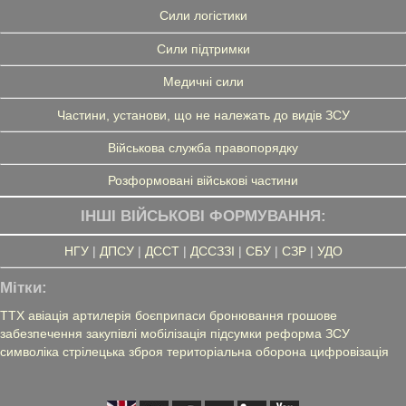
Сили логістики
Сили підтримки
Медичні сили
Частини, установи, що не належать до видів ЗСУ
Військова служба правопорядку
Розформовані військові частини
ІНШІ ВІЙСЬКОВІ ФОРМУВАННЯ:
НГУ
|
ДПСУ
|
ДССТ
|
ДССЗЗІ
|
СБУ
|
СЗР
|
УДО
Мітки:
ТТХ
авіація
артилерія
боєприпаси
бронювання
грошове
забезпечення
закупівлі
мобілізація
підсумки
реформа ЗСУ
символіка
стрілецька зброя
територіальна оборона
цифровізація