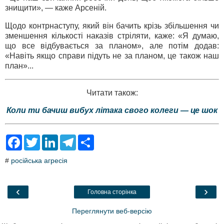
знищити», — каже Арсеній.
Щодо контрнаступу, який він бачить крізь збільшення чи
зменшення кількості наказів стріляти, каже: «Я думаю,
що все відбувається за планом», але потім додав:
«Навіть якщо справи підуть не за планом, це також наш
план»...
Читати також:
Коли ти бачиш вибух літака свого колеги — це шок
F
T
L
T
S
a
w
i
e
h
c
i
n
l
a
#
російська агресія
e
t
k
e
r
b
t
e
g
e
o
e
d
r
o
r
I
a
‹
›
Головна сторінка
k
n
m
Переглянути веб-версію