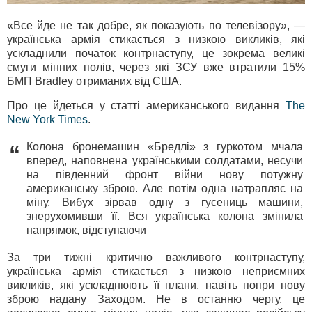
«Все йде не так добре, як показують по телевізору», —
українська армія стикається з низкою викликів, які
ускладнили початок контрнаступу, це зокрема великі
смуги мінних полів, через які ЗСУ вже втратили 15%
БМП Bradley отриманих від США.
Про це йдеться у статті американського видання
The
New York Times
.
Колона бронемашин «Бредлі» з гуркотом мчала
“
вперед, наповнена українськими солдатами, несучи
на південний фронт війни нову потужну
американську зброю. Але потім одна натрапляє на
міну. Вибух зірвав одну з гусениць машини,
знерухомивши її. Вся українська колона змінила
напрямок, відступаючи
За три тижні критично важливого контрнаступу,
українська армія стикається з низкою неприємних
викликів, які ускладнюють її плани, навіть попри нову
зброю надану Заходом. Не в останню чергу, це