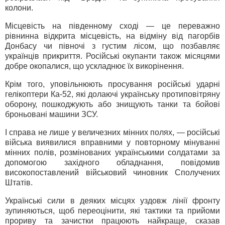
колони.
Місцевість на південному сході — це переважно
рівнинна відкрита місцевість, на відміну від пагорбів
Донбасу чи півночі з густим лісом, що позбавляє
українців прикриття. Російські окупанти також місяцями
добре окопалися, що ускладнює їх викорінення.
Крім того, уповільнюють просування російські ударні
гелікоптери Ка-52, які долаючі українську протиповітряну
оборону, пошкоджують або знищують танки та бойові
броньовані машини ЗСУ.
І справа не лише у величезних мінних полях, — російські
війська виявилися вправними у повторному мінуванні
мінних полів, розмінованих українськими солдатами за
допомогою західного обладнання, повідомив
високопоставлений військовий чиновник Сполучених
Штатів.
Українські сили в деяких місцях уздовж лінії фронту
зупиняються, щоб переоцінити, які тактики та прийоми
прориву та зачистки працюють найкраще, сказав