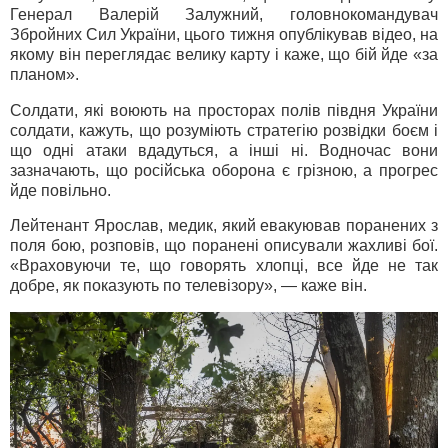
Генерал Валерій Залужний, головнокомандувач
Збройних Сил України, цього тижня опублікував відео, на
якому він переглядає велику карту і каже, що бій йде «за
планом».
Солдати, які воюють на просторах полів півдня України
солдати, кажуть, що розуміють стратегію розвідки боєм і
що одні атаки вдадуться, а інші ні. Водночас вони
зазначають, що російська оборона є грізною, а прогрес
йде повільно.
Лейтенант Ярослав, медик, який евакуював поранених з
поля бою, розповів, що поранені описували жахливі бої.
«Враховуючи те, що говорять хлопці, все йде не так
добре, як показують по телевізору», — каже він.