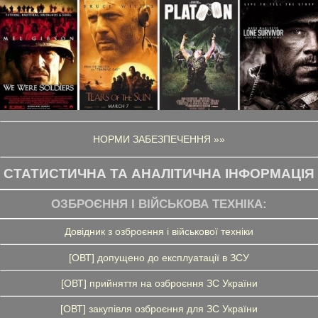
НОРМИ ЗАБЕЗПЕЧЕННЯ »»
СТАТИСТИЧНА ТА АНАЛІТИЧНА ІНФОРМАЦІЯ
ОЗБРОЄННЯ І ВІЙСЬКОВА ТЕХНІКА:
Довідник з озброєння і військової техніки
[ОВТ] допущено до експлуатації в ЗСУ
[ОВТ] прийняття на озброєння ЗС України
[ОВТ] закупівля озброєння для ЗС України