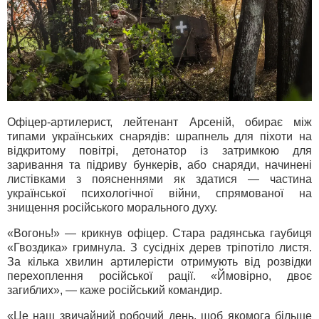
Офіцер-артилерист, лейтенант Арсеній, обирає між
типами українських снарядів: шрапнель для піхоти на
відкритому повітрі, детонатор із затримкою для
заривання та підриву бункерів, або снаряди, начинені
листівками з поясненнями як здатися — частина
української психологічної війни, спрямованої на
знищення російського морального духу.
«Вогонь!» — крикнув офіцер. Стара радянська гаубиця
«Гвоздика» гримнула. З сусідніх дерев тріпотіло листя.
За кілька хвилин артилерісти отримують від розвідки
перехоплення російської рації. «Ймовірно, двоє
загиблих», — каже російський командир.
«Це наш звичайний робочий день, щоб якомога більше