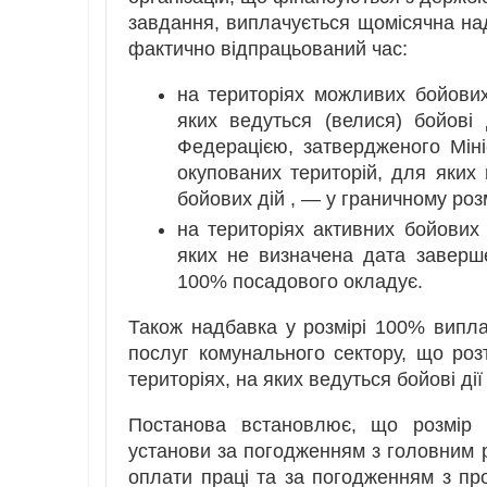
завдання, виплачується щомісячна на
фактично відпрацьований час:
на територіях можливих бойових
яких ведуться (велися) бойові
Федерацією, затвердженого Міні
окупованих територій, для яких
бойових дій , — у граничному роз
на територіях активних бойових 
яких не визначена дата заверш
100% посадового окладує.
Також надбавка у розмірі 100% випла
послуг комунального сектору, що ро
територіях, на яких ведуться бойові ді
Постанова встановлює, що розмір н
установи за погодженням з головним
оплати праці та за погодженням з про