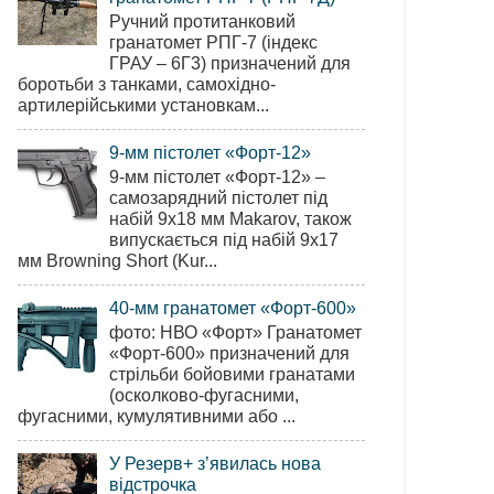
Ручний протитанковий
гранатомет РПГ-7 (індекс
ГРАУ – 6Г3) призначений для
боротьби з танками, самохідно-
артилерійськими установкам...
9-мм пістолет «Форт-12»
9-мм пістолет «Форт-12» –
самозарядний пістолет під
набій 9х18 мм Makarov, також
випускається під набій 9х17
мм Browning Short (Kur...
40-мм гранатомет «Форт-600»
фото: НВО «Форт» Гранатомет
«Форт-600» призначений для
стрільби бойовими гранатами
(осколково-фугасними,
фугасними, кумулятивними або ...
У Резерв+ з’явилась нова
відстрочка