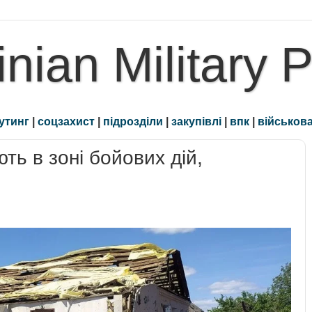
inian Military 
утинг
|
соцзахист
|
підрозділи
|
закупівлі
|
впк
|
військова
ть в зоні бойових дій,