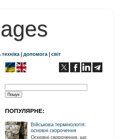
Pages
 техніка
|
допомога
|
світ
ПОПУЛЯРНЕ:
Військова термінологія:
основні скорочення
Основні скорочення, що