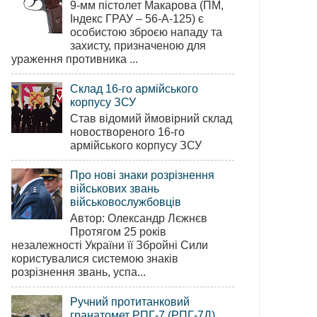
9-мм пістолет Макарова (ПМ,
Індекс ГРАУ – 56-А-125) є
особистою зброєю нападу та
захисту, призначеною для
ураження противника ...
Склад 16-го армійського
корпусу ЗСУ
Став відомий ймовірний склад
новоствореного 16-го
армійського корпусу ЗСУ
Про нові знаки розрізнення
військових звань
військовослужбовців
Автор: Олександр Лєжнєв
Протягом 25 років
незалежності України її Збройні Сили
користувалися системою знаків
розрізнення звань, успа...
Ручний протитанковий
гранатомет РПГ-7 (РПГ-7Д)