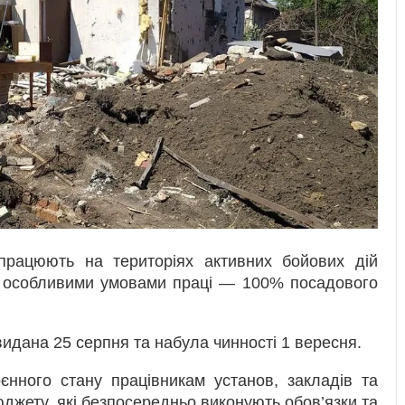
 працюють на територіях активних бойових дій
з особливими умовами праці — 100% посадового
идана 25 серпня та набула чинності 1 вересня.
єнного стану працівникам установ, закладів та
джету, які безпосередньо виконують обов’язки та