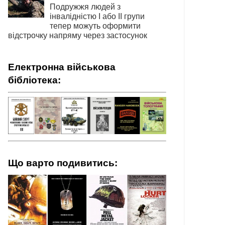
Подружжя людей з
інвалідністю І або ІІ групи
тепер можуть оформити
відстрочку напряму через застосунок
Електронна військова
бібліотека:
Що варто подивитись: