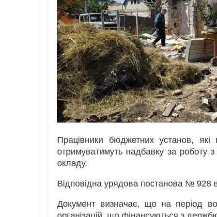
Працівники бюджетних установ, які
отримуватимуть надбавку за роботу 
окладу.
Відповідна урядова постанова № 928 в
Документ визначає, що на період во
організацій, що фінансуються з держбю