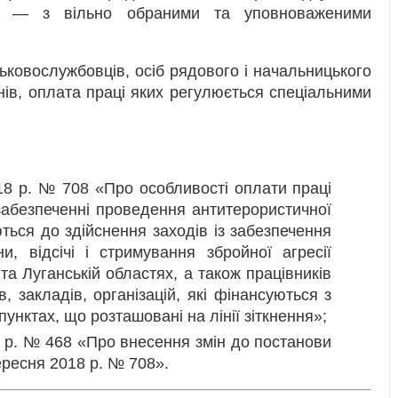
ції — з вільно обраними та уповноваженими
ьковослужбовців, осіб рядового і начальницького
нів, оплата праці яких регулюється спеціальними
18 р. № 708 «Про особливості оплати праці
 забезпеченні проведення антитерористичної
аються до здійснення заходів із забезпечення
и, відсічі і стримування збройної агресії
 та Луганській областях, а також працівників
 закладів, організацій, які фінансуються з
унктах, що розташовані на лінії зіткнення»;
 р. № 468 «Про внесення змін до постанови
вересня 2018 р. № 708».