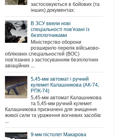
застосовуються в бойових (та
інших) документах:
В ЗСУ ввели нові
спеціальності пов'язані із
безпілотниками
Міністерство оборони
розширило перелік військово-
облікових спеціальностей (ВОС)
пов'язаних з застосуванням безпілотних
авіаційних ...
5,45-мм автомат і ручний
кулемет Калашникова (АК-74,
РПК-74)
5,45-мм автомат Калашникова
та 5,45-мм ручний кулемет
Калашникова призначені для знищення
живої сили та ураження вогневих засобів
...
9-мм пістолет Макарова