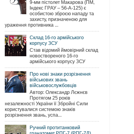
9-мм пістолет Макарова (ПМ,
Індекс ГРАУ – 56-А-125) є
особистою зброєю нападу та
захисту, призначеною для
ураження противника ...
Склад 16-го армійського
корпусу ЗСУ
Став відомий ймовірний склад
новоствореного 16-го
армійського корпусу ЗСУ
Про нові знаки розрізнення
військових звань
військовослужбовців
Автор: Олександр Лєжнєв
Протягом 25 років
незалежності України її Збройні Сили
користувалися системою знаків
розрізнення звань, успа...
Ручний протитанковий
гранатомет РПГ-7 (РПГ-7Д)