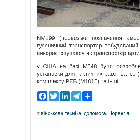
NM199 (норвезьке позначення амер
гусеничний транспортер побудований
використовувався як транспортер арти
у США на базі M548 було розроблен
установки для тактичних ракет Lance (
комплексу РЕБ (М1015) та інші.
F
T
L
T
S
a
w
i
e
h
c
i
n
l
a
e
t
k
e
r
#
військова техніка
,
допомога
,
Норвегія
b
t
e
g
e
o
e
d
r
o
r
I
a
k
n
m