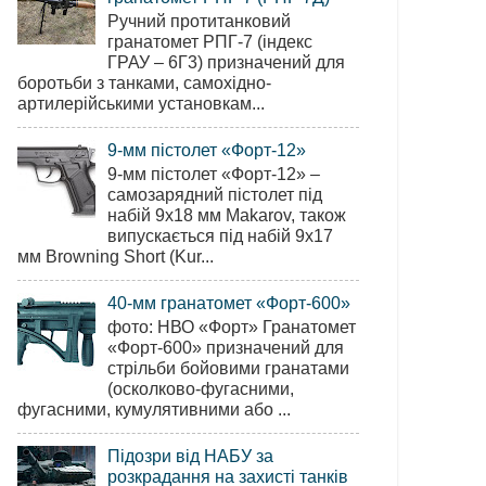
Ручний протитанковий
гранатомет РПГ-7 (індекс
ГРАУ – 6Г3) призначений для
боротьби з танками, самохідно-
артилерійськими установкам...
9-мм пістолет «Форт-12»
9-мм пістолет «Форт-12» –
самозарядний пістолет під
набій 9х18 мм Makarov, також
випускається під набій 9х17
мм Browning Short (Kur...
40-мм гранатомет «Форт-600»
фото: НВО «Форт» Гранатомет
«Форт-600» призначений для
стрільби бойовими гранатами
(осколково-фугасними,
фугасними, кумулятивними або ...
Підозри від НАБУ за
розкрадання на захисті танків