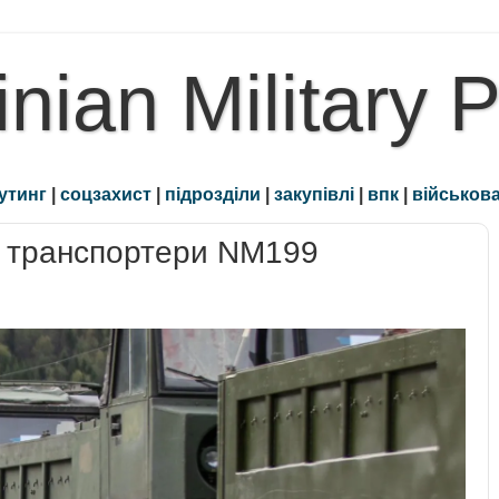
inian Military 
утинг
|
соцзахист
|
підрозділи
|
закупівлі
|
впк
|
військова
і транспортери NM199