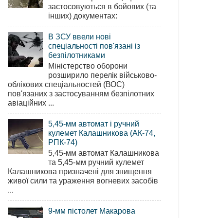
застосовуються в бойових (та
інших) документах:
В ЗСУ ввели нові
спеціальності пов'язані із
безпілотниками
Міністерство оборони
розширило перелік військово-
облікових спеціальностей (ВОС)
пов'язаних з застосуванням безпілотних
авіаційних ...
5,45-мм автомат і ручний
кулемет Калашникова (АК-74,
РПК-74)
5,45-мм автомат Калашникова
та 5,45-мм ручний кулемет
Калашникова призначені для знищення
живої сили та ураження вогневих засобів
...
9-мм пістолет Макарова