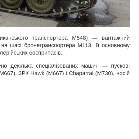
иканського транспортера M548) — вантажний
 на шасі бронетранспортера М113. В основному
лерійських боєприпасів.
о декілька спеціалізованих машин — пускові
M667), ЗРК Hawk (M667) і Chaparral (M730), носій