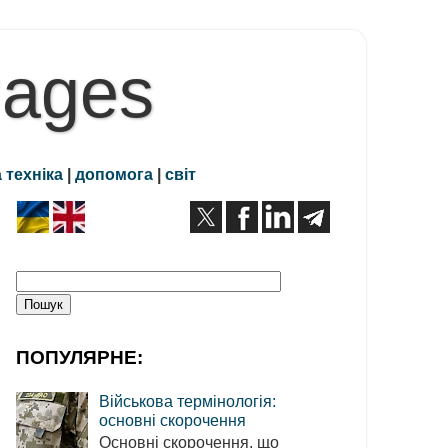
Pages
 техніка
|
допомога
|
світ
ПОПУЛЯРНЕ:
Військова термінологія:
основні скорочення
Основні скорочення, що