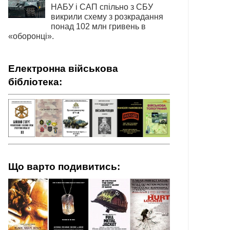
НАБУ і САП спільно з СБУ
викрили схему з розкрадання
понад 102 млн гривень в
«оборонці».
Електронна військова
бібліотека:
Що варто подивитись: