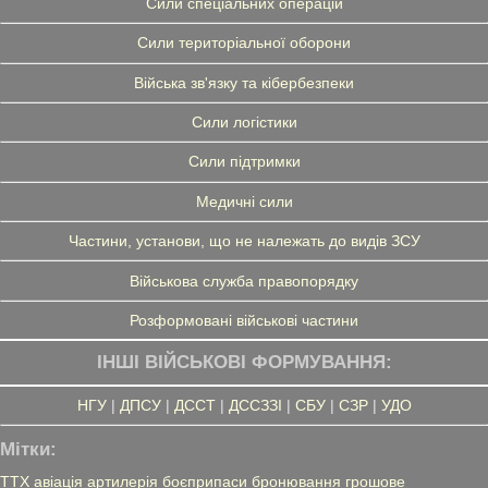
Сили спеціальних операцій
Сили територіальної оборони
Війська зв'язку та кібербезпеки
Сили логістики
Сили підтримки
Медичні сили
Частини, установи, що не належать до видів ЗСУ
Військова служба правопорядку
Розформовані військові частини
ІНШІ ВІЙСЬКОВІ ФОРМУВАННЯ:
НГУ
|
ДПСУ
|
ДССТ
|
ДССЗЗІ
|
СБУ
|
СЗР
|
УДО
Мітки:
ТТХ
авіація
артилерія
боєприпаси
бронювання
грошове