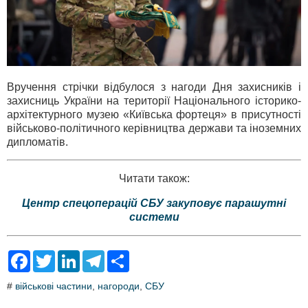
Вручення стрічки відбулося з нагоди Дня захисників і
захисниць України на території Національного історико-
архітектурного музею «Київська фортеця» в присутності
військово-політичного керівництва держави та іноземних
дипломатів.
Читати також:
Центр спецоперацій СБУ закуповує парашутні
системи
F
T
L
T
S
a
w
i
e
h
c
i
n
l
a
#
військові частини
,
нагороди
,
СБУ
e
t
k
e
r
b
t
e
g
e