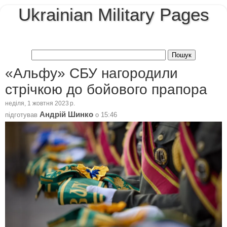
Ukrainian Military Pages
«Альфу» СБУ нагородили
стрічкою до бойового прапора
неділя, 1 жовтня 2023 р.
Андрій Шинко
підготував
о
15:46