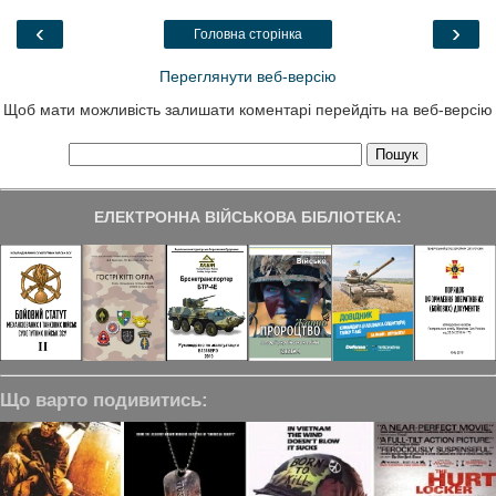
o
e
d
r
o
r
I
a
‹
›
Головна сторінка
k
n
m
Переглянути веб-версію
Щоб мати можливість залишати коментарі перейдіть на веб-версію
ЕЛЕКТРОННА ВІЙСЬКОВА БІБЛІОТЕКА:
Що варто подивитись: