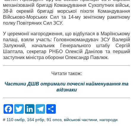
механізованій бригаді Командування Сухопутних військ,
38-й окремій бригаді морської піхоти Командування
Військово-Морських Сил та 14-му зенітному ракетному
полку Повітряних Сил ЗСУ.
У церемонії нагородження, що відбулася в Маріїнському
палаці, взяли участь: Головнокомандувач ЗСУ Валерій
Залужний, начальник Генерального штабу Сергій
Шаптала, секретар РНБО Олексій Данілов та перший
заступник міністра оборони Олександр Павлюк.
Читати також:
Частини ДШВ отримали почесні найменування та
відзнаки
F
T
L
T
S
a
w
i
e
h
c
i
n
l
a
#
110 омбр
,
164 ртбр
,
91 опоз
,
військові частини
,
нагороди
e
t
k
e
r
b
t
e
g
e
o
e
d
r