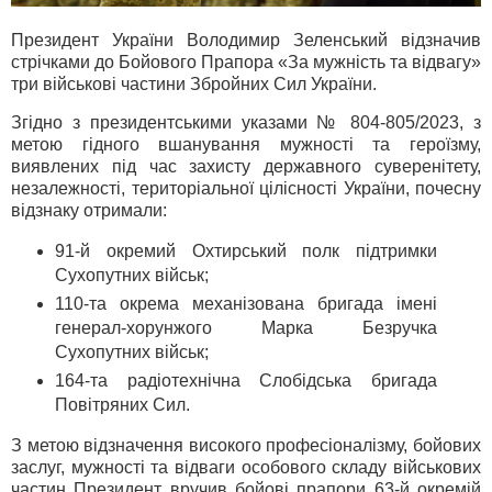
Президент України Володимир Зеленський відзначив
стрічками до Бойового Прапора «За мужність та відвагу»
три військові частини Збройних Сил України.
Згідно з президентськими указами № 804-805/2023, з
метою гідного вшанування мужності та героїзму,
виявлених під час захисту державного суверенітету,
незалежності, територіальної цілісності України, почесну
відзнаку отримали:
91-й окремий Охтирський полк підтримки
Сухопутних військ;
110-та окрема механізована бригада імені
генерал-хорунжого Марка Безручка
Сухопутних військ;
164-та радіотехнічна Слобідська бригада
Повітряних Сил.
З метою відзначення високого професіоналізму, бойових
заслуг, мужності та відваги особового складу військових
частин Президент вручив бойові прапори 63-й окремій