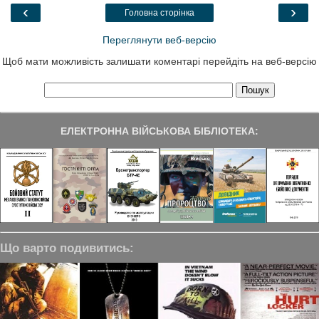
o
r
I
a
‹
›
Головна сторінка
k
n
m
Переглянути веб-версію
Щоб мати можливість залишати коментарі перейдіть на веб-версію
ЕЛЕКТРОННА ВІЙСЬКОВА БІБЛІОТЕКА:
Що варто подивитись: