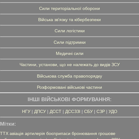
Сили територіальної оборони
Війська зв'язку та кібербезпеки
Сили логістики
Сили підтримки
Медичні сили
Частини, установи, що не належать до видів ЗСУ
Військова служба правопорядку
Розформовані військові частини
ІНШІ ВІЙСЬКОВІ ФОРМУВАННЯ:
НГУ
|
ДПСУ
|
ДССТ
|
ДССЗЗІ
|
СБУ
|
СЗР
|
УДО
Мітки:
ТТХ
авіація
артилерія
боєприпаси
бронювання
грошове