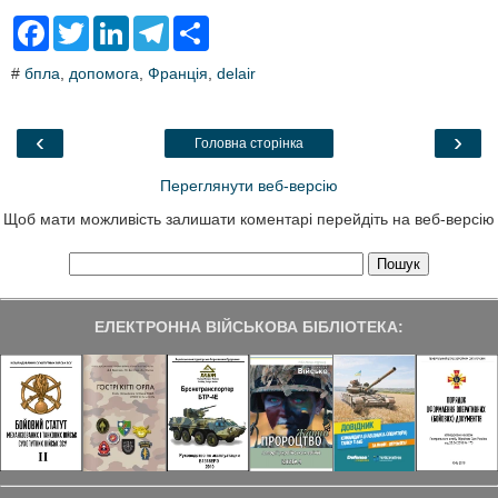
F
T
L
T
S
a
w
i
e
h
c
i
n
l
a
#
бпла
,
допомога
,
Франція
,
delair
e
t
k
e
r
b
t
e
g
e
o
e
d
r
o
r
I
a
‹
›
Головна сторінка
k
n
m
Переглянути веб-версію
Щоб мати можливість залишати коментарі перейдіть на веб-версію
ЕЛЕКТРОННА ВІЙСЬКОВА БІБЛІОТЕКА: