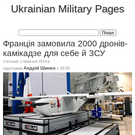
Ukrainian Military Pages
Франція замовила 2000 дронів-
камікадзе для себе й ЗСУ
пʼятниця, 1 березня 2024 р.
Андрій Шинко
підготував
о
18:03