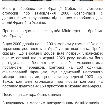
Міністр збройних сил Франції Себастьєн Лекорню
оголосив про замовлення 2000 боєприпасів з
дистанційним керуванням від кількох виробників для
армій Франції та України.
Про це повідомляє пресслужба Міністерства збройних
сил Франції.
З цих 2000 дронів перші 100 замовили у компанії Delair і
терміново доставлять в Україну вже цього літа. Треба
сказати, що виробник добре знає потреби українських
військ: останні ще в червні 2023 року помітили його
розвідувальні безпілотники за їх можливостями
постановки перешкод. Контракт на 150 одиниць,
фінансований Францією, був підписаний наступного
місяця з поставками, що почалися у вересні 2023 року.
Також компанія оголосила про новий контракт на
поставку додаткових 150 пристроїв в Україну незабаром.
Посилення сектора безпілотників
Зіткнувшись із масовим використанням безпілотників в