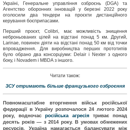
Україні, Генеральне управління озброєнь (DGA) та
Агентство оборонних інновацій у березні 2022 року
оголосили два тендери на проєкти дистанційного
керування боєприпасами.
Перший проєкт, Colibri, має можливість знищення
неброньованих цілей на відстані понад 5 км. Другий,
Larinae, повинен діяти на відстані понад 50 км від точки
впровадження. Для виробництва перших прототипів
було обрано два консорціуми: Delair і Nexter з одного
боку, і Novadem і MBDA з іншого.
Читати також:
ЗСУ отримають більше французького озброєння
Повномасштабне вторгнення військ російської
федерації в Україну розпочалося 24 лютого 2024
року, водночас
російська агресія
триває понад
десять років — з 2014 року. В умовах обмежених
ресурсів, Україна намагається балансувати між