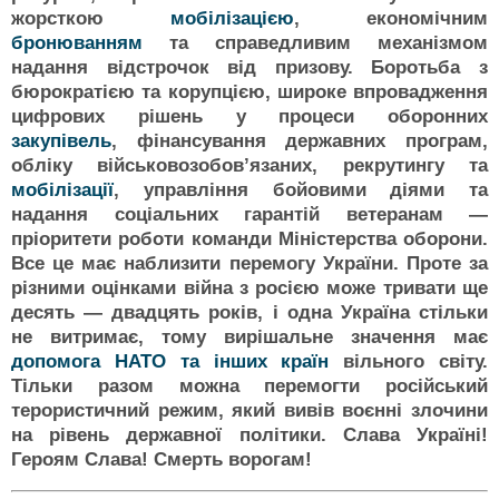
жорсткою
мобілізацією
, економічним
бронюванням
та справедливим механізмом
надання відстрочок від призову. Боротьба з
бюрократією та корупцією, широке впровадження
цифрових рішень у процеси оборонних
закупівель
, фінансування державних програм,
обліку військовозобовʼязаних, рекрутингу та
мобілізації
, управління бойовими діями та
надання соціальних гарантій ветеранам —
пріоритети роботи команди Міністерства оборони.
Все це має наблизити перемогу України. Проте за
різними оцінками війна з росією може тривати ще
десять — двадцять років, і одна Україна стільки
не витримає, тому вирішальне значення має
допомога НАТО та інших країн
вільного світу.
Тільки разом можна перемогти російський
терористичний режим, який вивів воєнні злочини
на рівень державної політики. Слава Україні!
Героям Слава! Смерть ворогам!