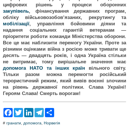
цифрових рішень у процеси оборонних
закупівель
, фінансування державних програм,
обліку військовозобовʼязаних, рекрутингу та
мобілізації
, управління бойовими діями та
надання соціальних гарантій ветеранам —
пріоритети роботи команди Міністерства оборони.
Все це має наблизити перемогу України. Проте за
різними оцінками війна з росією може тривати ще
десять — двадцять років, і одна Україна стільки
не витримає, тому вирішальне значення має
допомога НАТО та інших країн
вільного світу.
Тільки разом можна перемогти російський
терористичний режим, який вивів воєнні злочини
на рівень державної політики. Слава Україні!
Героям Слава! Смерть ворогам!
F
T
L
T
S
a
w
i
e
h
c
i
n
l
a
#
гранати
,
допомога
,
Норвегія
e
t
k
e
r
b
t
e
g
e