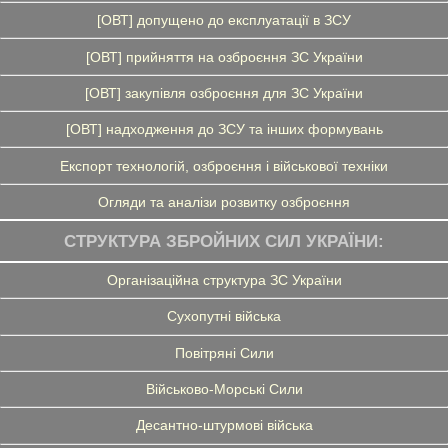
[ОВТ] допущено до експлуатації в ЗСУ
[ОВТ] прийняття на озброєння ЗС України
[ОВТ] закупівля озброєння для ЗС України
[ОВТ] надходження до ЗСУ та інших формувань
Експорт технологій, озброєння і військової техніки
Огляди та аналізи розвитку озброєння
СТРУКТУРА ЗБРОЙНИХ СИЛ УКРАЇНИ:
Організаційна структура ЗС України
Сухопутні війська
Повітряні Сили
Військово-Морські Сили
Десантно-штурмові війська