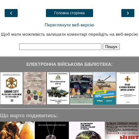
o
e
d
r
o
r
I
a
‹
›
Головна сторінка
k
n
m
Переглянути веб-версію
Щоб мати можливість залишати коментарі перейдіть на веб-версію
ЕЛЕКТРОННА ВІЙСЬКОВА БІБЛІОТЕКА:
Що варто подивитись: