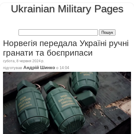
Ukrainian Military Pages
Норвегія передала Україні ручні
гранати та боєприпаси
субота, 8 червня 2024 р.
Андрій Шинко
підготував
о
14:04