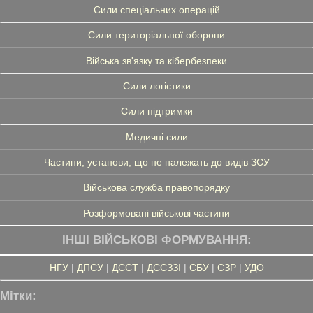
Сили спеціальних операцій
Сили територіальної оборони
Війська зв'язку та кібербезпеки
Сили логістики
Сили підтримки
Медичні сили
Частини, установи, що не належать до видів ЗСУ
Військова служба правопорядку
Розформовані військові частини
ІНШІ ВІЙСЬКОВІ ФОРМУВАННЯ:
НГУ
|
ДПСУ
|
ДССТ
|
ДССЗЗІ
|
СБУ
|
СЗР
|
УДО
Мітки: