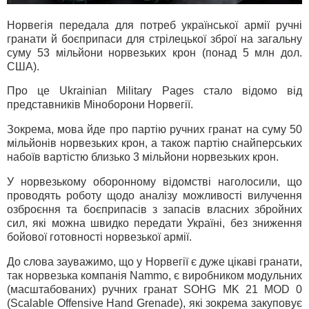
Норвегія передала для потреб української армії ручні
гранати й боєприпаси для стрілецької зброї на загальну
суму 53 мільйони норвезьких крон (понад 5 млн дол.
США).
Про це Ukrainian Military Pages стало відомо від
представників Міноборони Норвегії.
Зокрема, мова йде про партію ручних гранат на суму 50
мільйонів норвезьких крон, а також партію снайперських
набоїв вартістю близько 3 мільйони норвезьких крон.
У норвезькому оборонному відомстві наголосили, що
проводять роботу щодо аналізу можливості вилучення
озброєння та боєприпасів з запасів власних збройних
сил, які можна швидко передати Україні, без зниження
бойової готовності норвезької армії.
До слова зауважимо, що у Норвегії є дуже цікаві гранати,
так норвезька компанія Nammo, є виробником модульних
(масштабованих) ручних гранат SOHG MK 21 MOD 0
(Scalable Offensive Hand Grenade), які зокрема закуповує