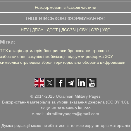
Розформовані військові частини
ІНШІ ВІЙСЬКОВІ ФОРМУВАННЯ:
НГУ
|
ДПСУ
|
ДССТ
|
ДССЗЗІ
|
СБУ
|
СЗР
|
УДО
Мітки:
ТТХ
авіація
артилерія
боєприпаси
бронювання
грошове
забезпечення
закупівлі
мобілізація
підсумки
реформа ЗСУ
символіка
стрілецька зброя
територіальна оборона
цифровізація
© 2014-2025 Ukrainian Military Pages
Використання матеріалів за умови вказання джерела (CC BY 4.0),
якщо не зазначено іншого
e-mail: ukrmilitarypages@gmail.com
Думка редакції може не збігатися із точкою зору авторів матеріалів