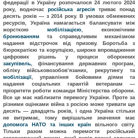
федерації в Україну розпочалося 24 лютого 2024
року, водночас
російська агресія
триває понад
десять років — з 2014 року. В умовах обмежених
ресурсів, Україна намагається балансувати між
жорсткою
мобілізацією
, економічним
бронюванням
та справедливим механізмом
надання відстрочок від призову. Боротьба з
бюрократією та корупцією, широке впровадження
цифрових рішень у процеси оборонних
закупівель
, фінансування державних програм,
обліку військовозобовʼязаних, рекрутингу та
мобілізації
, управління бойовими діями та
надання соціальних гарантій ветеранам —
пріоритети роботи команди Міністерства оборони.
Все це має наблизити перемогу України. Проте за
різними оцінками війна з росією може тривати ще
десять — двадцять років, і одна Україна стільки
не витримає, тому вирішальне значення має
допомога НАТО та інших країн
вільного світу.
Тільки разом можна перемогти російський