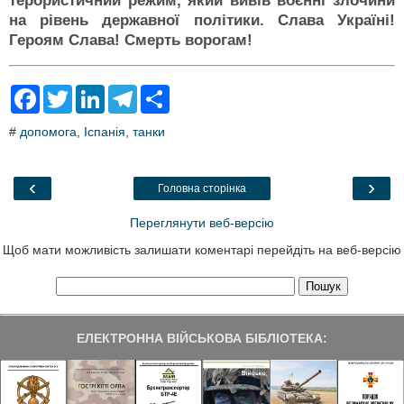
терористичний режим, який вивів воєнні злочини
на рівень державної політики. Слава Україні!
Героям Слава! Смерть ворогам!
F
T
L
T
S
a
w
i
e
h
c
i
n
l
a
#
допомога
,
Іспанія
,
танки
e
t
k
e
r
b
t
e
g
e
o
e
d
r
o
r
I
a
‹
›
Головна сторінка
k
n
m
Переглянути веб-версію
Щоб мати можливість залишати коментарі перейдіть на веб-версію
ЕЛЕКТРОННА ВІЙСЬКОВА БІБЛІОТЕКА: