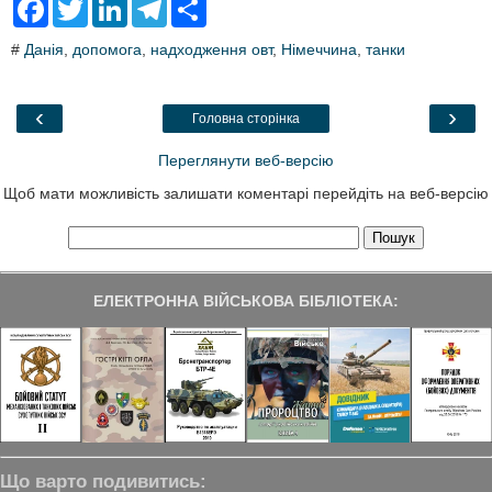
F
T
L
T
S
a
w
i
e
h
c
i
n
l
a
#
Данія
,
допомога
,
надходження овт
,
Німеччина
,
танки
e
t
k
e
r
b
t
e
g
e
o
e
d
r
o
r
I
a
‹
›
Головна сторінка
k
n
m
Переглянути веб-версію
Щоб мати можливість залишати коментарі перейдіть на веб-версію
ЕЛЕКТРОННА ВІЙСЬКОВА БІБЛІОТЕКА:
Що варто подивитись: