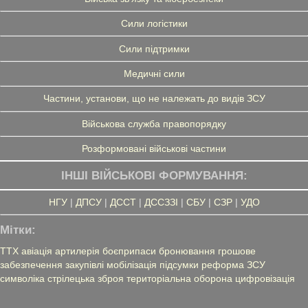
Сили логістики
Сили підтримки
Медичні сили
Частини, установи, що не належать до видів ЗСУ
Військова служба правопорядку
Розформовані військові частини
ІНШІ ВІЙСЬКОВІ ФОРМУВАННЯ:
НГУ
|
ДПСУ
|
ДССТ
|
ДССЗЗІ
|
СБУ
|
СЗР
|
УДО
Мітки:
ТТХ
авіація
артилерія
боєприпаси
бронювання
грошове
забезпечення
закупівлі
мобілізація
підсумки
реформа ЗСУ
символіка
стрілецька зброя
територіальна оборона
цифровізація