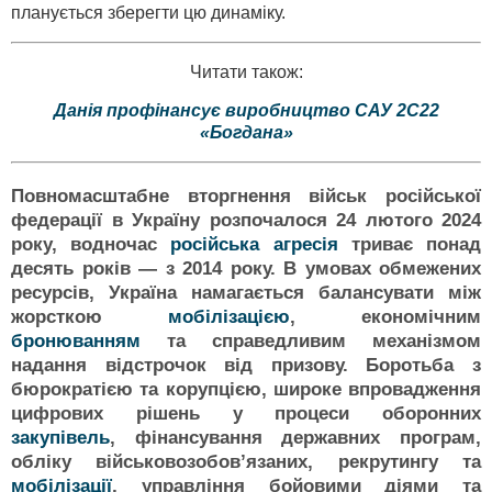
планується зберегти цю динаміку.
Читати також:
Данія профінансує виробництво САУ 2С22
«Богдана»
Повномасштабне вторгнення військ російської
федерації в Україну розпочалося 24 лютого 2024
року, водночас
російська агресія
триває понад
десять років — з 2014 року. В умовах обмежених
ресурсів, Україна намагається балансувати між
жорсткою
мобілізацією
, економічним
бронюванням
та справедливим механізмом
надання відстрочок від призову. Боротьба з
бюрократією та корупцією, широке впровадження
цифрових рішень у процеси оборонних
закупівель
, фінансування державних програм,
обліку військовозобовʼязаних, рекрутингу та
мобілізації
, управління бойовими діями та