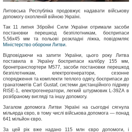
Литовська Республіка продовжує надавати військову
допомогу охопленій війною Україні.
Так 11 липня Збройні Сили України отримали засоби
постановки перешкод безпілотникам, боєприпаси
5,56х45 мм та польові розкладні ліжка, повідомляє
Міністерство оборони Литви
.
Відповідаючи на запити України, цього року Литва
поставила в Україну боєприпаси калібру 155 мм,
бронетранспортери M577, засоби постановки перешкод
безпілотникам, електрогенератори, сезонне
спорядження та комплекти теплого одягу, боєприпаси до
гранатометів Carl Gustaf, системи дистанційного підриву
RISE-1, електрогенератори, легкий штурмовик L-39ZA в
розібраному вигляді та іншу допомогу.
Загалом допомога Литви Україні на сьогодні сягнула
мільярда євро, в тому числі військова допомога — понад
641 мільйон євро.
За цей рік вже надано 115 млн євро допомоги, і