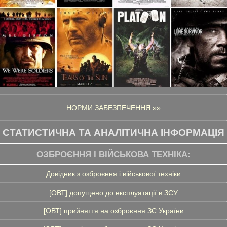
НОРМИ ЗАБЕЗПЕЧЕННЯ »»
СТАТИСТИЧНА ТА АНАЛІТИЧНА ІНФОРМАЦІЯ
ОЗБРОЄННЯ І ВІЙСЬКОВА ТЕХНІКА:
Довідник з озброєння і військової техніки
[ОВТ] допущено до експлуатації в ЗСУ
[ОВТ] прийняття на озброєння ЗС України