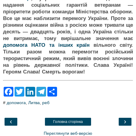
надання соціальних гарантій ветеранам —
пріоритети роботи команди Міністерства оборони.
Все це має наблизити перемогу України. Проте за
різними оцінками війна з росією може тривати ще
десять — двадцять років, і одна Україна стільки
не витримає, тому вирішальне значення має
допомога НАТО та інших країн
вільного світу.
Тільки разом можна перемогти російський
терористичний режим, який вивів воєнні злочини
на рівень державної політики. Слава Україні!
Героям Слава! Смерть ворогам!
F
T
L
T
S
a
w
i
e
h
c
i
n
l
a
#
допомога
,
Литва
,
реб
e
t
k
e
r
b
t
e
g
e
o
e
d
r
o
r
I
a
‹
›
Головна сторінка
k
n
m
Переглянути веб-версію