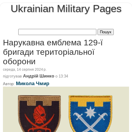
Ukrainian Military Pages
Нарукавна емблема 129-ї
бригади територіальної
оборони
середа, 14 серпня 2024 р.
Андрій Шинко
підготував
о
13:34
Микола Чмир
Автор: