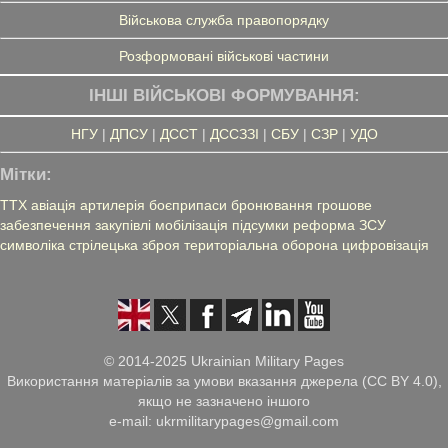
Військова служба правопорядку
Розформовані військові частини
ІНШІ ВІЙСЬКОВІ ФОРМУВАННЯ:
НГУ
|
ДПСУ
|
ДССТ
|
ДССЗЗІ
|
СБУ
|
СЗР
|
УДО
Мітки:
ТТХ
авіація
артилерія
боєприпаси
бронювання
грошове
забезпечення
закупівлі
мобілізація
підсумки
реформа ЗСУ
символіка
стрілецька зброя
територіальна оборона
цифровізація
© 2014-2025 Ukrainian Military Pages
Використання матеріалів за умови вказання джерела (CC BY 4.0),
якщо не зазначено іншого
e-mail: ukrmilitarypages@gmail.com