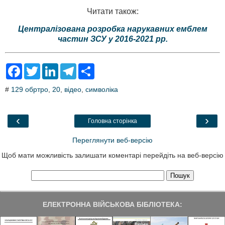
Читати також:
Централізована розробка нарукавних емблем
частин ЗСУ у 2016-2021 рр.
F
T
L
T
S
a
w
i
e
h
c
i
n
l
a
#
129 обртро
,
20
,
відео
,
символіка
e
t
k
e
r
b
t
e
g
e
o
e
d
r
o
r
I
a
‹
›
Головна сторінка
k
n
m
Переглянути веб-версію
Щоб мати можливість залишати коментарі перейдіть на веб-версію
ЕЛЕКТРОННА ВІЙСЬКОВА БІБЛІОТЕКА: