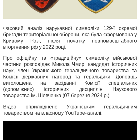
Фаховий аналіз нарукавної символіки 129-ї окремої
бригади територіальної оборони, яка була сформована у
Кривому Розі, після початку повномасштабного
вторгнення рф у 2022 році.
Про офіційну та «традиційну» символіку військової
частини розповідає Микола Чмир, кандидат історичних
наук, член Українського геральдичного товариства та
Комісії державних нагород та геральдики. Доповідь
виголошена на засіданні Комісії спеціальних
(допоміжних) історичних дисциплін Наукового
товариства ім. Шевченка (07 березня 2024 р.).
Відео оприлюднене Українським геральдичним
товариством на власному YouTube-каналі.