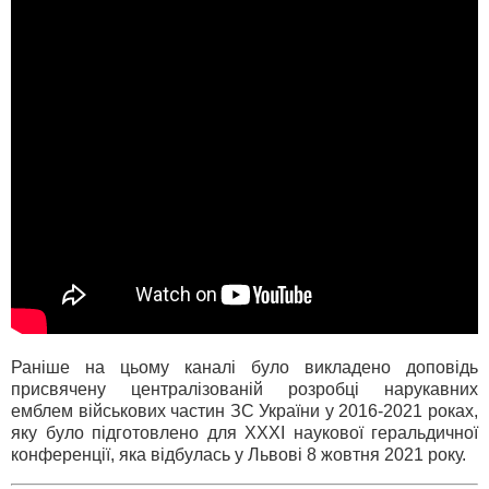
Раніше на цьому каналі було викладено доповідь
присвячену централізованій розробці нарукавних
емблем військових частин ЗС України у 2016-2021 роках,
яку було підготовлено для XXXI наукової геральдичної
конференції, яка відбулась у Львові 8 жовтня 2021 року.