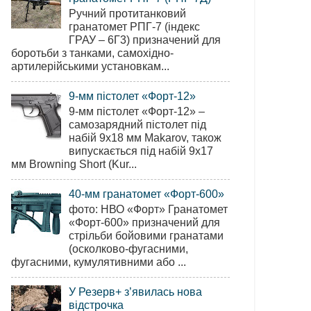
Ручний протитанковий
гранатомет РПГ-7 (індекс
ГРАУ – 6Г3) призначений для
боротьби з танками, самохідно-
артилерійськими установкам...
9-мм пістолет «Форт-12»
9-мм пістолет «Форт-12» –
самозарядний пістолет під
набій 9х18 мм Makarov, також
випускається під набій 9х17
мм Browning Short (Kur...
40-мм гранатомет «Форт-600»
фото: НВО «Форт» Гранатомет
«Форт-600» призначений для
стрільби бойовими гранатами
(осколково-фугасними,
фугасними, кумулятивними або ...
У Резерв+ з’явилась нова
відстрочка