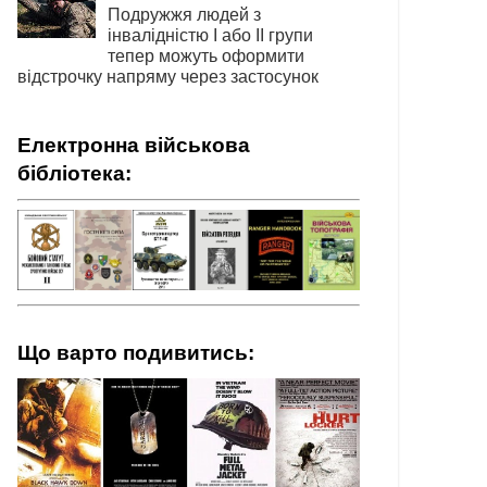
Подружжя людей з
інвалідністю І або ІІ групи
тепер можуть оформити
відстрочку напряму через застосунок
Електронна військова
бібліотека:
Що варто подивитись: