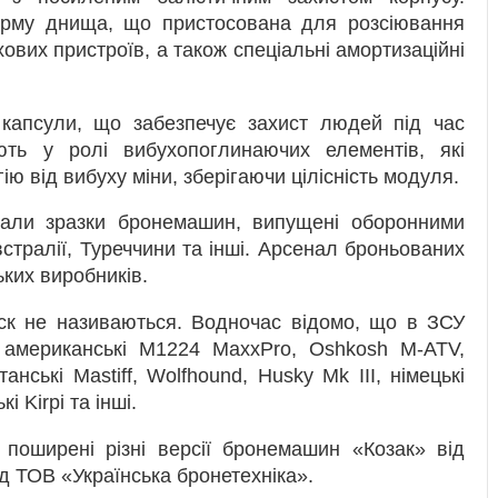
орму днища, що пристосована для розсіювання
хових пристроїв, а також спеціальні амортизаційні
апсули, що забезпечує захист людей під час
ють у ролі вибухопоглинаючих елементів, які
ю від вибуху міни, зберігаючи цілісність модуля.
мали зразки бронемашин, випущені оборонними
стралії, Туреччини та інші. Арсенал броньованих
ьких виробників.
уск не називаються. Водночас відомо, що в ЗСУ
: американські M1224 MaxxPro, Oshkosh M-ATV,
анські Mastiff, Wolfhound, Husky Mk III, німецькі
і Kirpi та інші.
поширені різні версії бронемашин «Козак» від
 ТОВ «Українська бронетехніка».