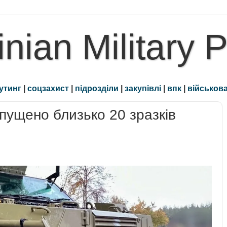
inian Military 
утинг
|
соцзахист
|
підрозділи
|
закупівлі
|
впк
|
військова
опущено близько 20 зразків