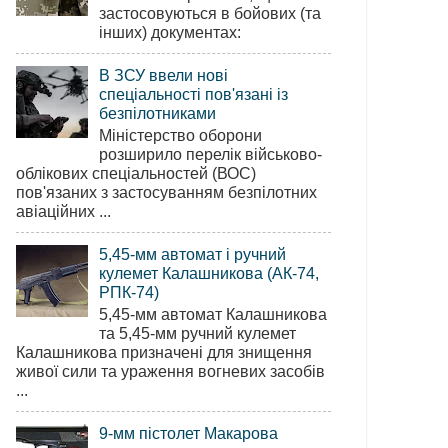
застосовуються в бойових (та
інших) документах:
В ЗСУ ввели нові
спеціальності пов'язані із
безпілотниками
Міністерство оборони
розширило перелік військово-
облікових спеціальностей (ВОС)
пов'язаних з застосуванням безпілотних
авіаційних ...
5,45-мм автомат і ручний
кулемет Калашникова (АК-74,
РПК-74)
5,45-мм автомат Калашникова
та 5,45-мм ручний кулемет
Калашникова призначені для знищення
живої сили та ураження вогневих засобів
...
9-мм пістолет Макарова