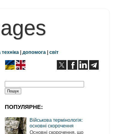
Pages
 техніка
|
допомога
|
світ
ПОПУЛЯРНЕ:
Військова термінологія:
основні скорочення
Основні скорочення, що