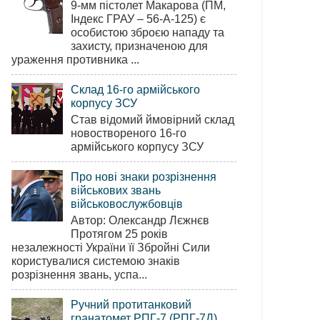
9-мм пістолет Макарова (ПМ,
Індекс ГРАУ – 56-А-125) є
особистою зброєю нападу та
захисту, призначеною для
ураження противника ...
Склад 16-го армійського
корпусу ЗСУ
Став відомий ймовірний склад
новоствореного 16-го
армійського корпусу ЗСУ
Про нові знаки розрізнення
військових звань
військовослужбовців
Автор: Олександр Лєжнєв
Протягом 25 років
незалежності України її Збройні Сили
користувалися системою знаків
розрізнення звань, успа...
Ручний протитанковий
гранатомет РПГ-7 (РПГ-7Д)