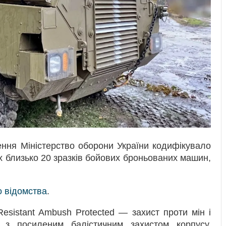
ння Міністерство оборони України кодифікувало
ах близько 20 зразків бойових броньованих машин,
 відомства
.
sistant Ambush Protected — захист проти мін і
и з посиленим балістичним захистом корпусу.