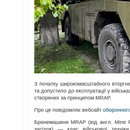
З початку широкомасштабного вторгне
та допустило до експлуатації у військ
створених за принципом MRAP.
Про це повідомляє вебсайт
оборонного
Бронемашини MRAP (від англ. Mine Re
засідок) — клас військової технік