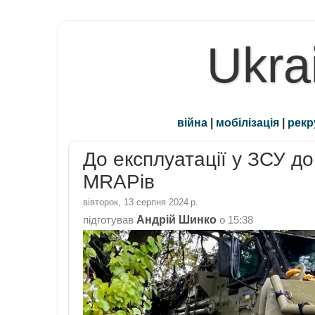
Ukra
війна
|
мобілізація
|
рекр
До експлуатації у ЗСУ д
MRAPів
вівторок, 13 серпня 2024 р.
Андрій Шинко
підготував
о
15:38