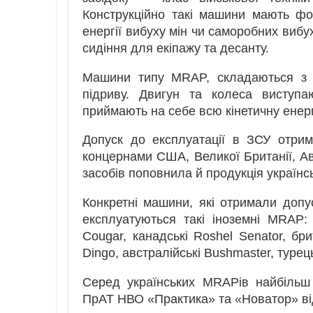
Конструкційно такі машини мають ф
енергії вибуху мін чи саморобних вибу
сидіння для екіпажу та десанту.
Машини типу MRAP, складаються з к
підриву. Двигун та колеса виступа
приймають на себе всю кінетичну енергі
Допуск до експлуатації в ЗСУ отри
концернами США, Великої Британії, Ав
засобів поповнила й продукція українс
Конкретні машини, які отримали доп
експлуатуються такі іноземні MRAP
Cougar, канадські Roshel Senator, брит
Dingo, австралійські Bushmaster, турецьк
Серед українських MRAPів найбільш 
ПрАТ НВО «Практика» та «Новатор» від